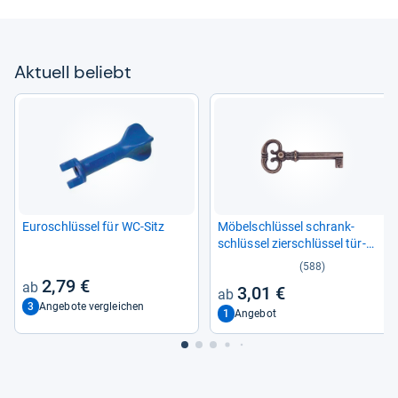
Aktu­ell beliebt
Euroschlüs­sel für WC-​Sitz
Möbel­schlüs­sel schrank­
schlüs­sel zier­schlüs­sel tür­
schlüs­sel braun durch­ge­rie­
(588)
ben
2,79 €
3,01 €
3
Angebote vergleichen
1
Angebot