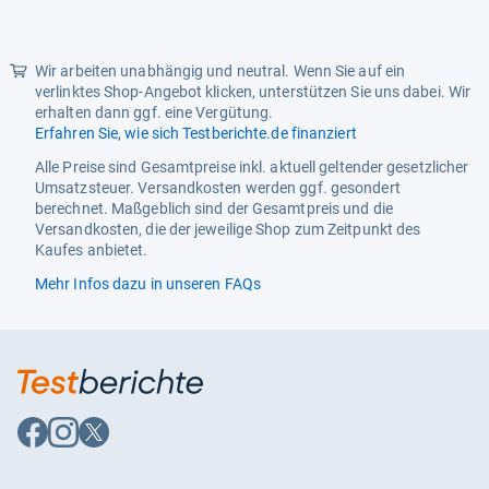
Größe
24
Herkunftsland
China
Wir arbeiten unabhängig und neutral. Wenn Sie auf ein
verlinktes Shop-Angebot klicken, unterstützen Sie uns dabei. Wir
Hersteller
Alffreude
erhalten dann ggf. eine Vergütung.
Erfahren Sie, wie sich Testberichte.de finanziert
Kopfprofil
Gelenksteckschlüssel
Alle Preise sind Gesamtpreise inkl. aktuell geltender gesetzlicher
Länge
24
Umsatzsteuer. Versandkosten werden ggf. gesondert
berechnet. Maßgeblich sind der Gesamtpreis und die
Material
Aluminium, PP Kunststoff,
Versandkosten, die der jeweilige Shop zum Zeitpunkt des
Aluminiumlegierung
Kaufes anbietet.
Mehr Infos dazu in unseren FAQs
Maßsystem
Metrisch
Mechanik
Ohne Ratschenfunktion
Mehrfachpack-umfang
1
Messstandard
Metric
Auf
Auf
Auf
Modell
Details In Description
Facebook
Instagram
X
folgen
folgen
folgen
Namen Des Sets
1 Stk