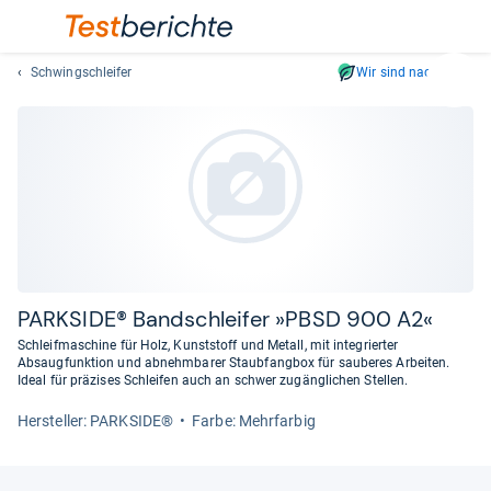
Schwingschleifer
Wir sind nachhaltig
Suc
Geben
Sie
mindest
drei
Zeichen
ein.
Vorschl
erschei
automat
PARK­SIDE® Band­schlei­fer »PBSD 900 A2«
und
Schleifmaschine für Holz, Kunststoff und Metall, mit integrierter
lassen
Absaugfunktion und abnehmbarer Staubfangbox für sauberes Arbeiten.
Ideal für präzises Schleifen auch an schwer zugänglichen Stellen.
sich
mit
Her­stel­ler: PARKSIDE®
Farbe: Mehrfarbig
den
Pfeiltas
auswähl