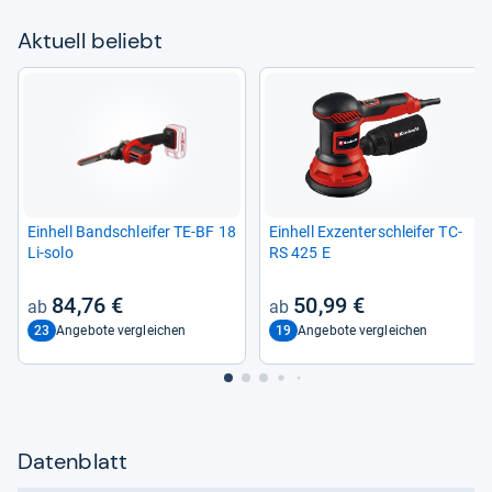
Aktu­ell beliebt
Ein­hell Band­schlei­fer TE-​BF 18
Ein­hell Exzen­ter­schlei­fer TC-​
Li-​solo
RS 425 E
84,76 €
50,99 €
23
19
Angebote vergleichen
Angebote vergleichen
Datenblatt