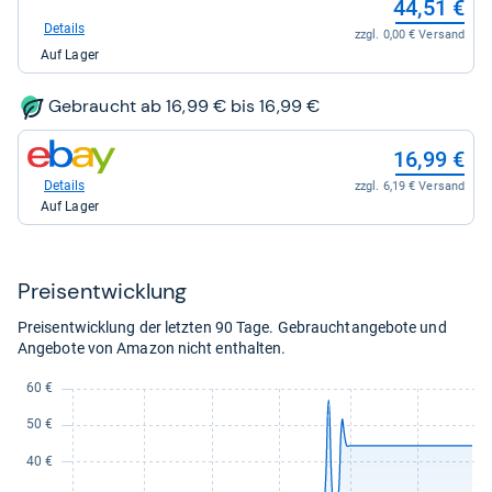
44,51 €
bei
eBay
Details
zzgl. 0,00 € Versand
für
Auf Lager
44,51
kaufen.
Gebraucht ab 16,99 € bis 16,99 €
zum
16,99 €
Shop:
bei
Details
zzgl. 6,19 € Versand
eBay
Auf Lager
für
16,99
kaufen.
Preis­ent­wick­lung
Preisentwicklung der letzten 90 Tage. Gebrauchtangebote und
Angebote von Amazon nicht enthalten.