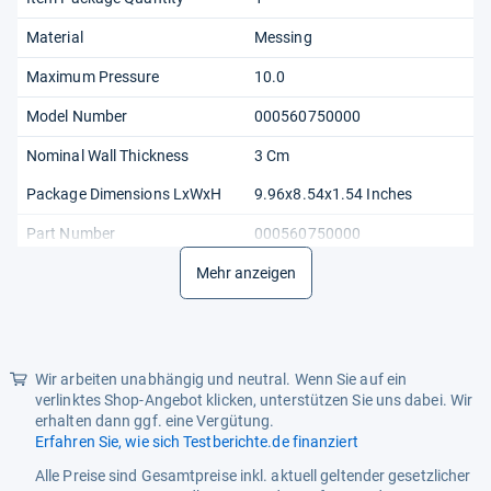
Material
Messing
Maximum Pressure
10.0
Model Number
000560750000
Nominal Wall Thickness
3 Cm
Package Dimensions LxWxH
9.96x8.54x1.54 Inches
Part Number
000560750000
Recommended Browse Nodes
Mehr anzeigen
3628107031
Size
3 Cm X 250 Cm X 3 Cm
Specific Uses For Product
Reinigung Von Küchen-,
Badezimmer- Und
Wir arbeiten unabhängig und neutral. Wenn Sie auf ein
Toilettenrohren
verlinktes Shop-Angebot klicken, unterstützen Sie uns dabei. Wir
erhalten dann ggf. eine Vergütung.
Unit Count
1000.0
Erfahren Sie, wie sich Testberichte.de finanziert
Weight
0.4 Pounds
Alle Preise sind Gesamtpreise inkl. aktuell geltender gesetzlicher