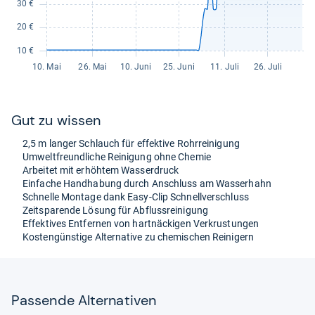
Gut zu wis­sen
2,5 m lan­ger Schlauch für effek­tive Rohr­rei­ni­gung
Umwelt­freund­li­che Rei­ni­gung ohne Che­mie
Arbei­tet mit erhöh­tem Was­ser­druck
Ein­fa­che Hand­ha­bung durch Anschluss am Was­ser­hahn
Schnelle Mon­tage dank Easy-​Clip Schnell­ver­schluss
Zeit­spa­rende Lösung für Abfluss­rei­ni­gung
Effek­ti­ves Ent­fer­nen von hart­nä­cki­gen Ver­krus­tun­gen
Kos­ten­güns­tige Alter­na­tive zu che­mi­schen Rei­ni­gern
Pas­sende Alter­na­ti­ven