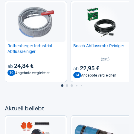
Rothen­ber­ger Indus­trial
Bosch Abfluss­rohr Rei­ni­ger
Abfluss­rei­ni­ger
(235)
24,84 €
22,95 €
10
Angebote vergleichen
14
Angebote vergleichen
Aktu­ell beliebt