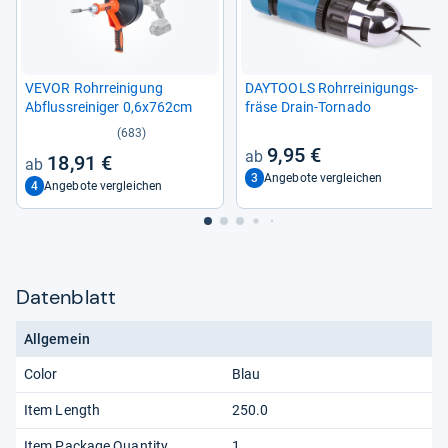
VEVOR Rohr­rei­ni­gung
DAY­TOOLS Rohr­rei­ni­gungs­
Abfluss­rei­ni­ger 0,6x762cm
fräse Drain-​Tor­nado
(683)
9,95 €
18,91 €
3
Angebote vergleichen
4
Angebote vergleichen
Datenblatt
Allgemein
Color
Blau
Item Length
250.0
Item Package Quantity
1