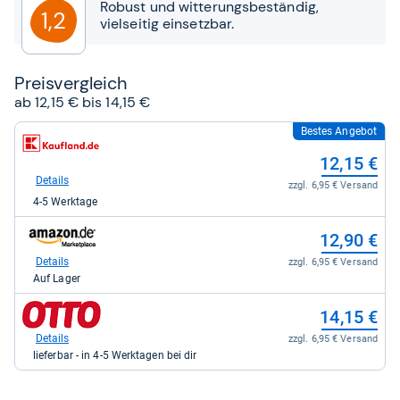
Robust und witterungsbeständig,
1,2
vielseitig einsetzbar.
Preis­ver­gleich
ab 12,15 € bis 14,15 €
Bestes Angebot
zum
Shop:
12,15 €
bei
Kaufland
Details
zzgl. 6,95 € Versand
für
4-5 Werktage
12,15
kaufen.
zum
12,90 €
Shop:
bei
Details
zzgl. 6,95 € Versand
Amazon.de
Auf Lager
für
12,90
zum
14,15 €
kaufen.
Shop:
bei
Details
zzgl. 6,95 € Versand
Otto.de
lieferbar - in 4-5 Werktagen bei dir
für
14,15
kaufen.