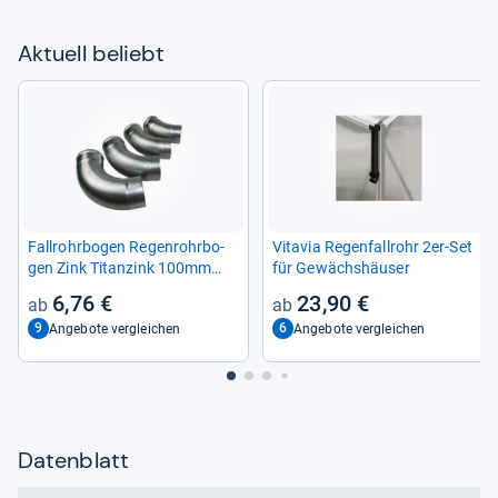
Aktu­ell beliebt
Fall­rohr­bo­gen Regen­rohr­bo­
Vita­via Regen­fall­rohr 2er-​Set
gen Zink Titan­zink 100mm
für Gewächs­häu­ser
80mm 60mm Bogen 40° 60°
6,76 €
23,90 €
72° 85
9
6
Angebote vergleichen
Angebote vergleichen
Datenblatt