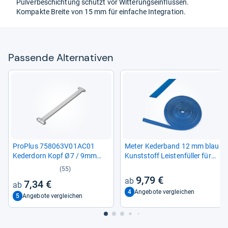
Pul­ver­be­schich­tung schützt vor Wit­te­rungs­ein­flüs­sen.
Kom­pakte Breite von 15 mm für ein­fa­che Inte­gra­tion.
Pas­sende Alter­na­ti­ven
Pro­Plus 758063V01AC01
Meter Keder­band 12 mm blau
Keder­dorn Kopf Ø7 / 9mm
Kunst­stoff Leis­ten­fül­ler für
Auf­weit­dorn Keder Dorn
Wohn­wa­gen und Wohn­mo­bil
(55)
Metall
10
9,79 €
7,34 €
4
Angebote vergleichen
5
Angebote vergleichen