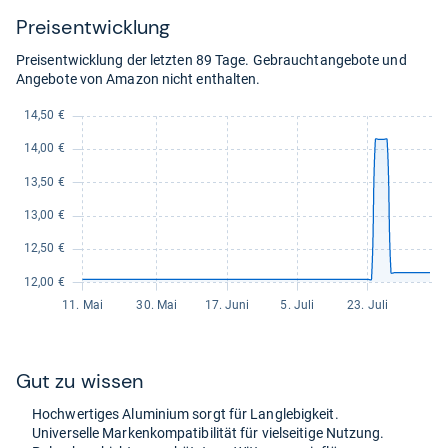
Preis­ent­wick­lung
Preisentwicklung der letzten 89 Tage. Gebrauchtangebote und
Angebote von Amazon nicht enthalten.
Gut zu wis­sen
Hoch­wer­ti­ges Alu­mi­nium sorgt für Lang­le­big­keit.
Uni­ver­selle Mar­ken­kom­pa­ti­bi­li­tät für viel­sei­tige Nut­zung.