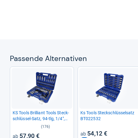
Pas­sende Alter­na­ti­ven
KS Tools Bril­li­ant Tools Steck­
Ks Tools Steck­schlüs­sel­satz
schlüs­sel-​Satz, 94-​tlg, 1/4",
BT022532
1/2"
(176)
54,12 €
57,90 €