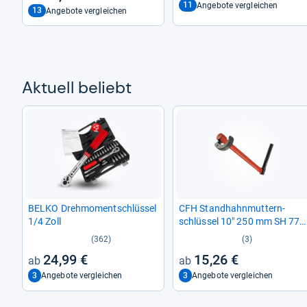
11
Angebote vergleichen
13
Angebote vergleichen
Aktu­ell beliebt
BELKO Dreh­mo­ment­schlüs­sel
CFH Stand­hahn­mut­tern­
1/4 Zoll
schlüs­sel 10" 250 mm SH 772
Arma­tu­ren­schlüs­sel
(362)
(3)
24,99 €
15,26 €
3
3
Angebote vergleichen
Angebote vergleichen