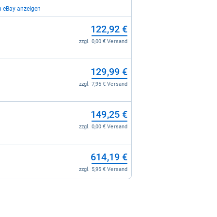
n eBay anzeigen
132,00 €
122,92 €
zzgl. 7,99 € Versand
zzgl. 0,00 € Versand
132,29 €
129,99 €
zzgl. 0,00 € Versand
zzgl. 7,95 € Versand
133,03 €
149,25 €
zzgl. 5,29 € Versand
zzgl. 0,00 € Versand
136,00 €
614,19 €
zzgl. 4,90 € Versand
zzgl. 5,95 € Versand
138,00 €
zzgl. 0,00 € Versand