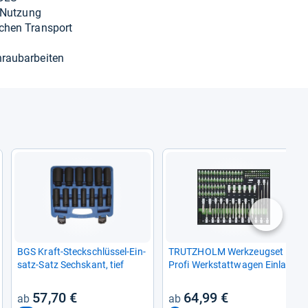
e Nut­zung
a­chen Trans­port
au­b­ar­bei­ten
nächste
BGS Kraft-​Steck­schlüs­sel-​Ein­
TRUT­Z­HOLM Werk­zeug­set
satz-​Satz Sechs­kant, tief
Profi Werk­statt­wa­gen Ein­lage
102 tlg.
57,70 €
64,99 €