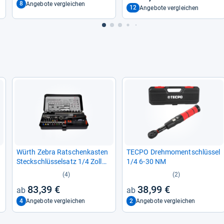
8
Angebote vergleichen
12
Angebote vergleichen
Würth Zebra Rat­schen­kas­ten
TECPO Dreh­mo­ment­schlüs­sel
Steck­schlüs­sel­satz 1/4 Zoll
1/4 6-​30 NM
34-​tei­lig Multi BLACK
(4)
(2)
83,39 €
38,99 €
4
2
Angebote vergleichen
Angebote vergleichen