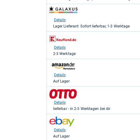
kaufen.
zum
Shop:
bei
Details
galaxus
Lager Lieferant: Sofort lieferbar, 1-3 Werktage
für
111,09
zum
kaufen.
Shop:
bei
Details
Kaufland
2-3 Werktage
für
114,54
zum
kaufen.
Shop:
bei
Details
Amazon.de
Auf Lager
für
114,99
zum
kaufen.
Shop:
bei
Details
Otto.de
lieferbar - in 2-3 Werktagen bei dir
für
114,99
zum
kaufen.
Shop:
bei
Details
eBay
Auf Lager
für