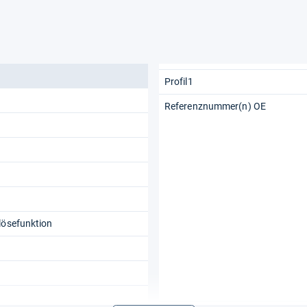
Profil1
Referenznummer(n) OE
lösefunktion