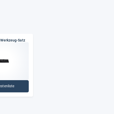
Ratschenkasten Knarrenkasten
Steckschlüsselsatz, Sortiment,Set
Werkzeugkoffer Werkzeugwagen,
Knarren,Ratschen, Set, Satz, Sortiment, Koffer,,
Industrie, Hobby,Heimwerker, Beruf,
Mechaniker, LKW, PKW
5°
r Werkzeug-Satz
132
China
Kunststoffkoffer, extra robust
1
1/4"+3/8"+1/2"
estenliste
: Universeller Werkzeug-Satz
72