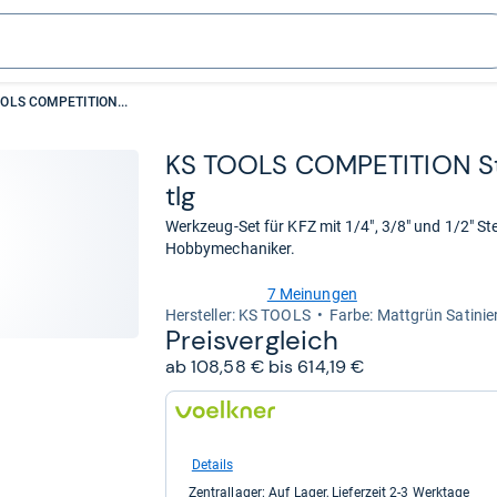
OLS COMPETITION...
KS TOOLS COM­PE­TI­TION Ste
tlg
Werkzeug-Set für KFZ mit 1/4", 3/8" und 1/2" Ste
Hobbymechaniker.
7 Meinungen
3,8
Her­stel­ler: KS TOOLS
Farbe: Mattgrün Satinie
von
Preis­ver­gleich
5
ab 108,58 € bis 614,19 €
Sternen
zum
Shop:
bei
voelkner.de
Details
für
Zentrallager: Auf Lager, Lieferzeit 2-3 Werktage
108,58