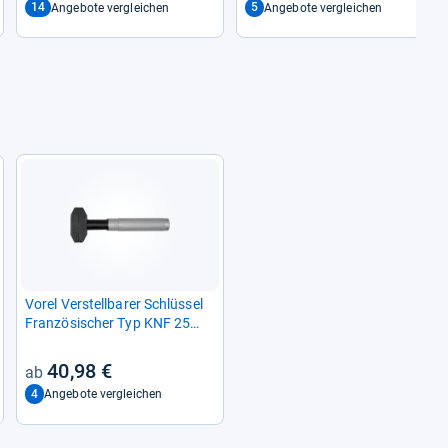
14
5
Angebote vergleichen
Angebote vergleichen
Vorel Ver­stell­ba­rer Schlüs­sel
Fran­zö­si­scher Typ KNF 25
54497
40,98 €
4
Angebote vergleichen