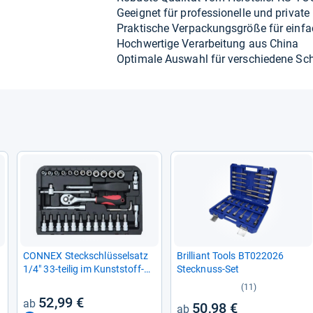
Geeig­net für pro­fes­sio­nelle und pri­vat
Prak­ti­sche Ver­pa­ckungs­größe für ein­f
Hoch­wer­tige Ver­ar­bei­tung aus China
Opti­male Aus­wahl für ver­schie­dene Schr
CONNEX Steck­schlüs­sel­satz
Bril­li­ant Tools BT022026
1/4" 33-​tei­lig im Kunst­stoff-​
Steck­nuss-​Set
Kof­fer
(11)
52,99 €
50,98 €