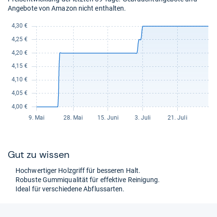
Angebote von Amazon nicht enthalten.
Gut zu wis­sen
Hoch­wer­ti­ger Holz­griff für bes­se­ren Halt.
Robuste Gum­mi­qua­li­tät für effek­tive Rei­ni­gung.
Ideal für ver­schie­dene Abfluss­ar­ten.