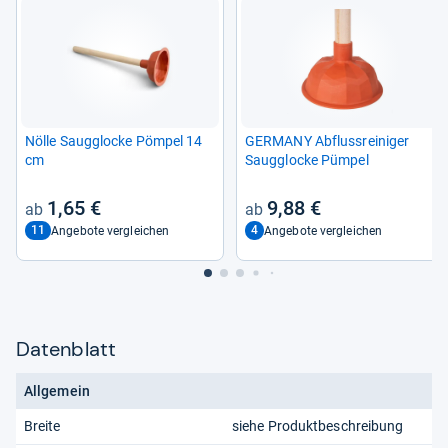
Nölle Saug­glo­cke Pöm­pel 14
GER­MANY Abfluss­rei­ni­ger
cm
Saug­glo­cke Püm­pel
1,65 €
9,88 €
11
4
Angebote vergleichen
Angebote vergleichen
Datenblatt
Allgemein
Breite
siehe Produktbeschreibung