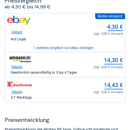
Preis­ver­gleich
ab 4,30 € bis 14,99 €
Bestes Angebot
zum
Shop:
4,30 €
bei
eBay
Details
zzgl. 5,90 € Versand
für
Auf Lager
4,30
kaufen.
1 weiteres Angebot von eBay anzeigen
zum
zum
14,99 €
14,30 €
Shop:
Shop:
bei
bei
Details
Details
zzgl. 0,00 € Versand
zzgl. 0,00 € Versand
eBay
Amazon.de
Auf Lager
Gewöhnlich versandfertig in 3 bis 4 Tagen
für
für
14,99
14,30
zum
14,43 €
kaufen.
kaufen.
Shop:
bei
Details
zzgl. 0,00 € Versand
Kaufland
5-7 Werktage
für
14,43
kaufen.
Preis­ent­wick­lung
Preisentwicklung der letzten 89 Tage. Gebrauchtangebote und