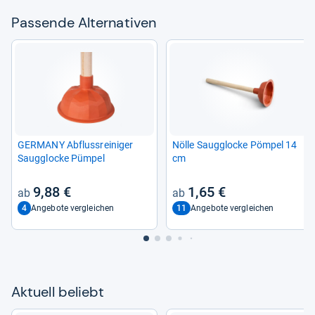
Pas­sende Alter­na­ti­ven
GER­MANY Abfluss­rei­ni­ger
Nölle Saug­glo­cke Pöm­pel 14
Saug­glo­cke Püm­pel
cm
9,88 €
1,65 €
4
11
Angebote vergleichen
Angebote vergleichen
Aktu­ell beliebt