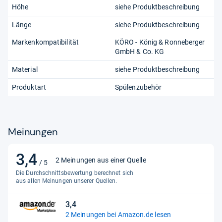
Höhe
siehe Produktbeschreibung
Länge
siehe Produktbeschreibung
Markenkompatibilität
KÖRO - König & Ronneberger
GmbH & Co. KG
Material
siehe Produktbeschreibung
Produktart
Spülenzubehör
Meinungen
3,4
3,4
2 Meinungen aus einer Quelle
/ 5
von
Die Durchschnittsbewertung berechnet sich
5
aus allen Meinungen unserer Quellen.
Sternen
3,4
3,4
2 Meinungen bei Amazon.de lesen
von