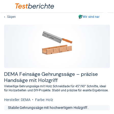
Sägen
Wir sind nachhaltig
Suc
Geben
Sie
mindest
drei
Zeichen
ein.
Vorschl
erschei
automat
DEMA Fein­säge Geh­rungs­säge – prä­zise
und
Hand­säge mit Holz­griff
lassen
Vielseitige Gehrungssäge mit Holz Schneidlade für 45°/90° Schnitte, ideal
sich
für Holzarbeiten und DIY-Projekte. Stabil und präzise für exakte Ergebnisse.
mit
Her­stel­ler: DEMA
Farbe: Holz
den
Pfeiltas
Stabile Gehrungssäge mit hochwertigem Holzgriff.
auswähl