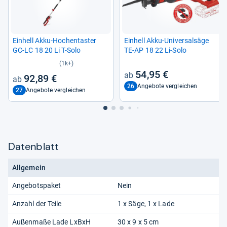
Ein­hell Akku-​Hoch­en­tas­ter
Ein­hell Akku-​Uni­ver­sal­säge
GC-​LC 18 20 Li T-​Solo
TE-​AP 18 22 Li-​Solo
(1k+)
54,95 €
92,89 €
26
Angebote vergleichen
27
Angebote vergleichen
Datenblatt
Allgemein
Angebotspaket
Nein
Anzahl der Teile
1 x Säge, 1 x Lade
Außenmaße Lade LxBxH
30 x 9 x 5 cm