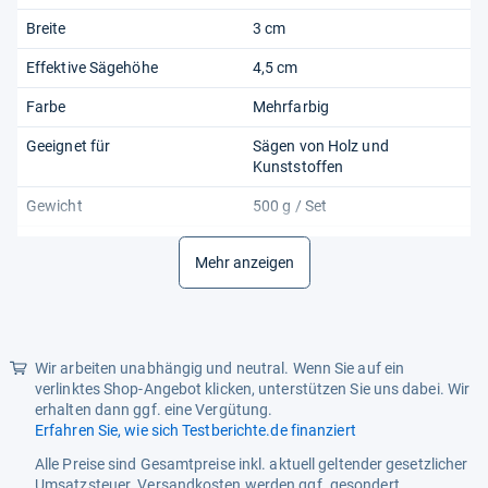
Breite
3 cm
Effektive Sägehöhe
4,5 cm
Farbe
Mehrfarbig
Geeignet für
Sägen von Holz und
Kunststoffen
Gewicht
500 g / Set
Griffmaterial
Holz
Mehr anzeigen
Höhe
7 cm
Innenmaße Lade LxBxH
30 x 6 x 3,5 cm
Länge
37 cm
Wir arbeiten unabhängig und neutral. Wenn Sie auf ein
verlinktes Shop-Angebot klicken, unterstützen Sie uns dabei. Wir
Modell
DEMA 924818 - 21631
erhalten dann ggf. eine Vergütung.
Erfahren Sie, wie sich Testberichte.de finanziert
Produktart
Feinsäge mit Schneidlade
Alle Preise sind Gesamtpreise inkl. aktuell geltender gesetzlicher
Produktmerkmal 1
Schneidlade aus
Umsatzsteuer. Versandkosten werden ggf. gesondert