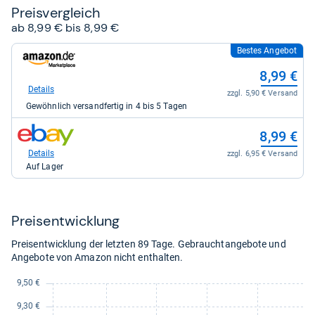
Preis­ver­gleich
ab 8,99 € bis 8,99 €
Bestes Angebot
zum
Shop:
8,99 €
bei
Amazon.de
Details
zzgl. 5,90 € Versand
für
Gewöhnlich versandfertig in 4 bis 5 Tagen
8,99
kaufen.
zum
8,99 €
Shop:
bei
Details
zzgl. 6,95 € Versand
eBay
Auf Lager
für
8,99
kaufen.
Preis­ent­wick­lung
Preisentwicklung der letzten 89 Tage. Gebrauchtangebote und
Angebote von Amazon nicht enthalten.