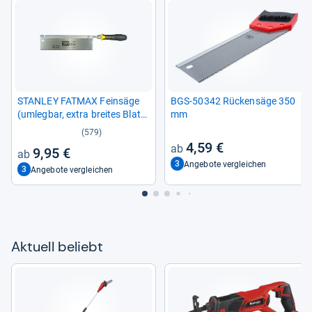
STAN­LEY FAT­MAX Fein­säge
BGS-​50342 Rücken­säge 350
(umleg­bar, extra brei­tes Blatt,
mm
Rücken stahl­ver­stärkt, ergo­
(579)
no­mi­scher Hand­griff) 0-​15-​
4,59 €
9,95 €
252
3
Angebote vergleichen
3
Angebote vergleichen
Aktu­ell beliebt