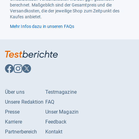
unbehandelter Kiefer, massiv
berechnet. Maßgeblich sind der Gesamtpreis und die
Versandkosten, die der jeweilige Shop zum Zeitpunkt des
Produktmerkmal 2
Verbindungen geschraubt und
Kaufes anbietet.
geleimt
Mehr Infos dazu in unseren FAQs
Produktmerkmal 3
Feinsäge mit Rücken und
Holzgriff
Produktmerkmal 4
Säge Ausführung: Gerade,
Sägeart: Stoß
Schnittbreite
1,3 mm
Auf
Auf
Auf
Facebook
Instagram
X
Sägerücken
1,5 cm
folgen
folgen
folgen
Über uns
Testmagazine
Unsere Redaktion
FAQ
Presse
Unser Magazin
Karriere
Feedback
Partnerbereich
Kontakt