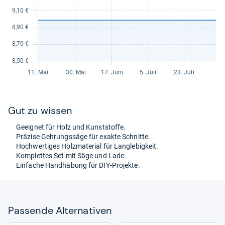
Gut zu wis­sen
Geeig­net für Holz und Kunst­stoffe.
Prä­zise Geh­rungs­säge für exakte Schnitte.
Hoch­wer­ti­ges Holz­ma­te­rial für Lang­le­big­keit.
Kom­plet­tes Set mit Säge und Lade.
Ein­fa­che Hand­ha­bung für DIY-​Pro­jekte.
Pas­sende Alter­na­ti­ven