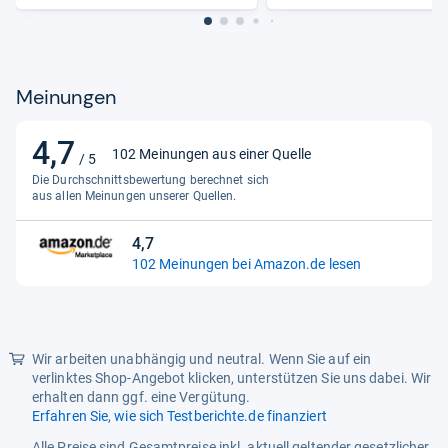
Max. Schaltleistung
400 W
Maßeinheit
Stück
Min. Einschaltdauer
10 s
Meinungen
Montageart
Aufputz
4,7
4,7
102 Meinungen aus einer Quelle
Nennspannung
/ 5
230 - 230 V
von
Die Durchschnittsbewertung berechnet sich
5
Oberflächenschutz
unbehandelt
aus allen Meinungen unserer Quellen.
Sternen
Optimale Montagehöhe
2.5 m
4,7
4,7
102 Meinungen bei Amazon.de lesen
RAL-Nummer
9016
von
5
Schutzart (IP)
IP55
Sternen
Schwenkbereich Sensor,
-30 - 30 °
horizontal
Wir arbeiten unabhängig und neutral. Wenn Sie auf ein
verlinktes Shop-Angebot klicken, unterstützen Sie uns dabei. Wir
Schwenkbereich Sensor,
-40 - 90 °
erhalten dann ggf. eine Vergütung.
vertikal
Erfahren Sie, wie sich Testberichte.de finanziert
Alle Preise sind Gesamtpreise inkl. aktuell geltender gesetzlicher