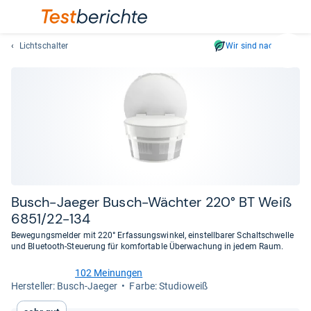
Lichtschalter
Wir sind nachhaltig
Suc
Geben
Sie
mindest
drei
Zeichen
ein.
Vorschl
erschei
automat
Busch-​Jae­ger Busch-​Wäch­ter 220° BT Weiß
und
6851/22-​134
lassen
Bewegungsmelder mit 220° Erfassungswinkel, einstellbarer Schaltschwelle
sich
und Bluetooth-Steuerung für komfortable Überwachung in jedem Raum.
mit
den
102 Meinungen
4,7
Her­stel­ler: Busch-Jaeger
Farbe: Studioweiß
Pfeiltas
von
auswähl
5