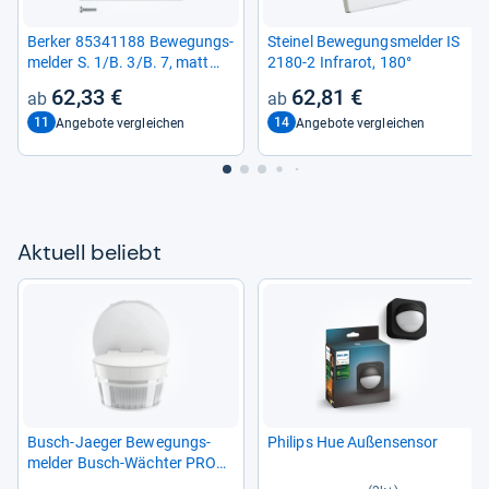
Ber­ker 85341188 Bewe­gungs­
Stei­nel Bewe­gungs­mel­der IS
mel­der S. 1/B. 3/B. 7, matt
2180-​2 Infra­rot, 180°
polar­weiß
62,33 €
62,81 €
11
14
Angebote vergleichen
Angebote vergleichen
Aktu­ell beliebt
Busch-​Jae­ger Bewe­gungs­
Phi­lips Hue Außen­sen­sor
mel­der Busch-​Wäch­ter PRO
90