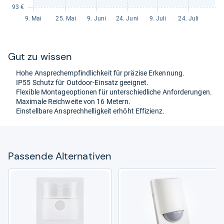
Gut zu wis­sen
Hohe Anspre­ch­emp­find­lich­keit für prä­zise Erken­nung.
IP55 Schutz für Out­door-​Ein­satz geeig­net.
Fle­xi­ble Mon­ta­ge­op­tio­nen für unter­schied­li­che Anfor­de­run­gen.
Maxi­male Reich­weite von 16 Metern.
Ein­stell­bare Ansprech­hel­lig­keit erhöht Effi­zi­enz.
Pas­sende Alter­na­ti­ven