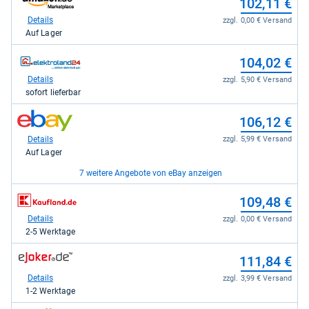
102,11 €
kaufen.
Shop:
bei
Details
zzgl. 0,00 € Versand
Amazon.de
Auf Lager
für
102,11
zum
104,02 €
kaufen.
Shop:
bei
Details
zzgl. 5,90 € Versand
elektroland24.de
sofort lieferbar
für
104,02
zum
106,12 €
kaufen.
Shop:
bei
Details
zzgl. 5,99 € Versand
eBay
Auf Lager
für
106,12
7 weitere Angebote von eBay anzeigen
kaufen.
zum
zum
106,90 €
109,48 €
Shop:
Shop:
bei
bei
Details
Details
zzgl. 5,90 € Versand
zzgl. 0,00 € Versand
eBay
Kaufland
Auf Lager
2-5 Werktage
für
für
106,90
109,48
zum
zum
112,09 €
111,84 €
kaufen.
kaufen.
Shop:
Shop:
bei
bei
Details
Details
zzgl. 0,00 € Versand
zzgl. 3,99 € Versand
eBay
ejoker.de
Auf Lager
1-2 Werktage
für
für
112,09
111,84