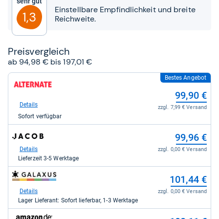
Sehr gut
Sternen
Einstellbare Empfindlichkeit und breite
1,3
Reichweite.
Preis­ver­gleich
ab 94,98 € bis 197,01 €
Bestes Angebot
zum
Shop:
99,90 €
bei
Alternate
Details
zzgl. 7,99 € Versand
für
Sofort verfügbar
99,90
kaufen.
zum
99,96 €
Shop:
bei
Details
zzgl. 0,00 € Versand
Jacob
Lieferzeit 3-5 Werktage
Elektronik
direkt
zum
101,44 €
für
Shop:
99,96
bei
Details
zzgl. 0,00 € Versand
kaufen.
galaxus
Lager Lieferant: Sofort lieferbar, 1-3 Werktage
für
101,44
zum