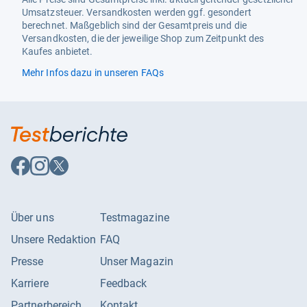
Sensortyp
passiv Infrarot
Umsatzsteuer. Versandkosten werden ggf. gesondert
Spannungsart
AC
berechnet. Maßgeblich sind der Gesamtpreis und die
Versandkosten, die der jeweilige Shop zum Zeitpunkt des
Teach-Funktion für
Ja
Kaufes anbietet.
Ansprechhelligkeit
Mehr Infos dazu in unseren FAQs
Temperatur
-25 - 55 °C
Tiefe
157.75 mm
Treppenlichtautomatik
Ja
Auf
Auf
Auf
Unterkriechschutz
Ja
Facebook
Instagram
X
folgen
folgen
folgen
Werkstoffgüte
Thermoplast
Zwangsabschaltung
Ja
Über uns
Testmagazine
Zwangseinschaltung
Ja
Unsere Redaktion
FAQ
Überbrückungsschalter
Ja
Presse
Unser Magazin
Karriere
Feedback
Partnerbereich
Kontakt