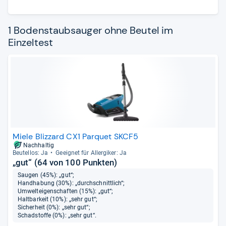
1 Bodenstaubsauger ohne Beutel im
Einzeltest
Miele Blizzard CX1 Parquet SKCF5
Nachhaltig
Beu­tel­los: Ja
Geeig­net für All­er­gi­ker: Ja
„gut“ (64 von 100 Punkten)
Saugen (45%): „gut“;
Handhabung (30%): „durchschnittlich“;
Umwelteigenschaften (15%): „gut“;
Haltbarkeit (10%): „sehr gut“;
Sicherheit (0%): „sehr gut“;
Schadstoffe (0%): „sehr gut“.