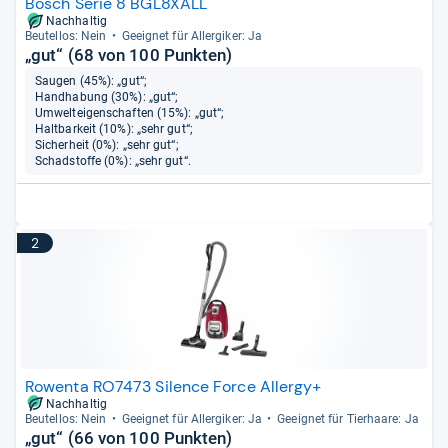
Bosch Serie 8 BGL8XALL
Nachhaltig
Beu­tel­los: Nein
Geeig­net für All­er­gi­ker: Ja
„gut“ (68 von 100 Punkten)
Saugen (45%): „gut“;
Handhabung (30%): „gut“;
Umwelteigenschaften (15%): „gut“;
Haltbarkeit (10%): „sehr gut“;
Sicherheit (0%): „sehr gut“;
Schadstoffe (0%): „sehr gut“.
2
Rowenta RO7473 Silence Force Allergy+
Nachhaltig
Beu­tel­los: Nein
Geeig­net für All­er­gi­ker: Ja
Geeig­net für Tier­haare: Ja
„gut“ (66 von 100 Punkten)