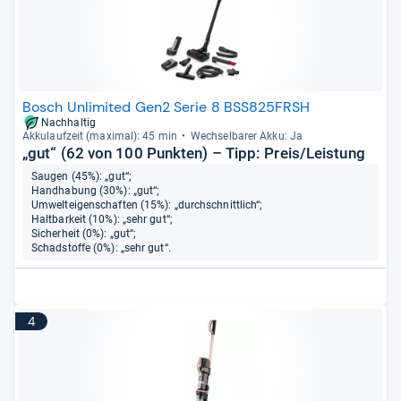
Bosch Unlimited Gen2 Serie 8 BSS825FRSH
Nachhaltig
Akku­lauf­zeit (maxi­mal): 45 min
Wech­sel­ba­rer Akku: Ja
„gut“ (62 von 100 Punkten) – Tipp: Preis/Leistung
Saugen (45%): „gut“;
Handhabung (30%): „gut“;
Umwelteigenschaften (15%): „durchschnittlich“;
Haltbarkeit (10%): „sehr gut“;
Sicherheit (0%): „gut“;
Schadstoffe (0%): „sehr gut“.
4