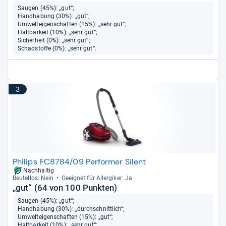
Saugen (45%): „gut“;
Handhabung (30%): „gut“;
Umwelteigenschaften (15%): „sehr gut“;
Haltbarkeit (10%): „sehr gut“;
Sicherheit (0%): „sehr gut“;
Schadstoffe (0%): „sehr gut“.
3
Philips FC8784/09 Performer Silent
Nachhaltig
Beu­tel­los: Nein
Geeig­net für All­er­gi­ker: Ja
„gut“ (64 von 100 Punkten)
Saugen (45%): „gut“;
Handhabung (30%): „durchschnittlich“;
Umwelteigenschaften (15%): „gut“;
Haltbarkeit (10%): „sehr gut“;