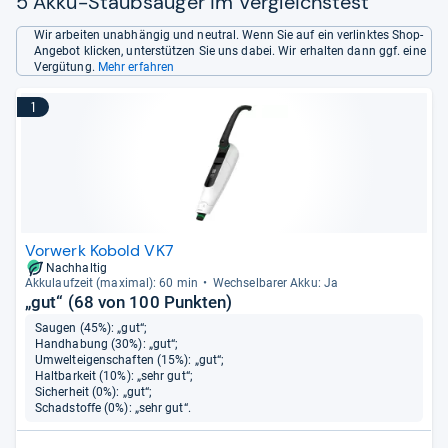
5 Akku-Staubsauger im Vergleichstest
Wir arbeiten unabhängig und neutral. Wenn Sie auf ein verlinktes Shop-
Angebot klicken, unterstützen Sie uns dabei. Wir erhalten dann ggf. eine
Vergütung.
Mehr erfahren
1
Vorwerk Kobold VK7
Nachhaltig
Akku­lauf­zeit (maxi­mal): 60 min
Wech­sel­ba­rer Akku: Ja
„gut“ (68 von 100 Punkten)
Saugen (45%): „gut“;
Handhabung (30%): „gut“;
Umwelteigenschaften (15%): „gut“;
Haltbarkeit (10%): „sehr gut“;
Sicherheit (0%): „gut“;
Schadstoffe (0%): „sehr gut“.