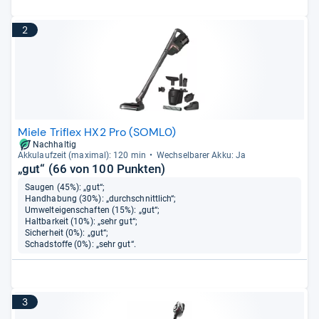
2
Miele Triflex HX2 Pro (SOML0)
Nachhaltig
Akku­lauf­zeit (maxi­mal): 120 min
Wech­sel­ba­rer Akku: Ja
„gut“ (66 von 100 Punkten)
Saugen (45%): „gut“;
Handhabung (30%): „durchschnittlich“;
Umwelteigenschaften (15%): „gut“;
Haltbarkeit (10%): „sehr gut“;
Sicherheit (0%): „gut“;
Schadstoffe (0%): „sehr gut“.
3