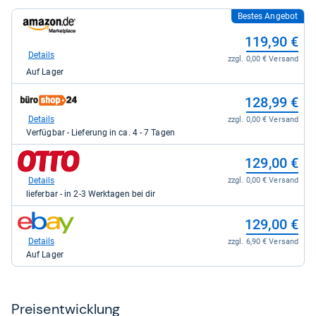
Bestes Angebot
zum
Shop:
119,90 €
bei
Amazon.de
Details
zzgl. 0,00 € Versand
für
Auf Lager
119,90
kaufen.
zum
128,99 €
Shop:
bei
Details
zzgl. 0,00 € Versand
büroshop24
Verfügbar - Lieferung in ca. 4 - 7 Tagen
für
128,99
zum
129,00 €
kaufen.
Shop:
bei
Details
zzgl. 0,00 € Versand
Otto.de
lieferbar - in 2-3 Werktagen bei dir
für
129,00
zum
129,00 €
kaufen.
Shop:
bei
Details
zzgl. 6,90 € Versand
eBay
Auf Lager
für
129,00
kaufen.
Preis­ent­wick­lung