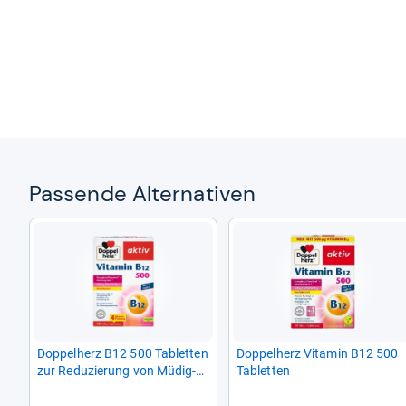
Pas­sende Alter­na­ti­ven
Dop­pel­herz B12 500 Tablet­ten
Dop­pel­herz Vit­amin B12 500
zur Redu­zie­rung von Müdig­
Tablet­ten
keit und Erschöp­fung 120
TABL