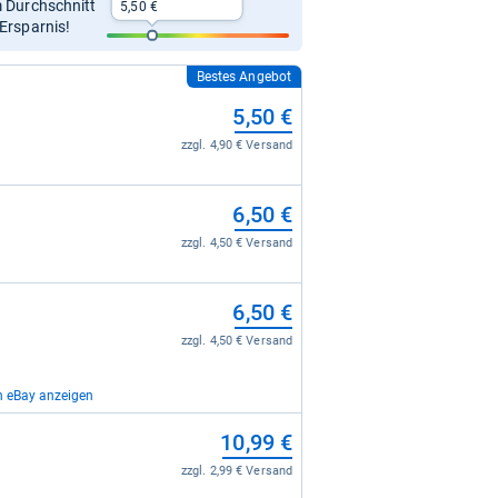
m Durchschnitt
5,50 €
 Ersparnis!
Bestes Angebot
5,50 €
zzgl. 4,90 € Versand
6,50 €
zzgl. 4,50 € Versand
6,50 €
zzgl. 4,50 € Versand
n eBay anzeigen
53,55 €
10,99 €
zzgl. 0,00 € Versand
zzgl. 2,99 € Versand