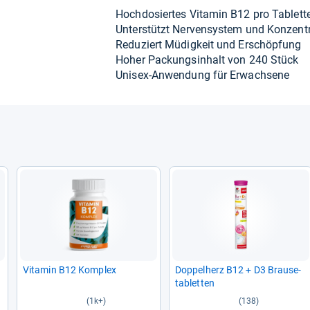
Hoch­do­sier­tes Vit­amin B12 pro Tablett
Unter­stützt Ner­ven­sys­tem und Kon­zen­tr
Redu­ziert Müdig­keit und Erschöp­fung
Hoher Packungs­in­halt von 240 Stück
Uni­sex-​Anwen­dung für Erwach­sene
Vit­amin B12 Kom­plex
Dop­pel­herz B12 + D3 Brau­se­
ta­blet­ten
(1k+)
(138)