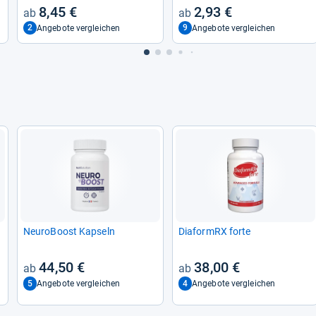
8,45 €
2,93 €
2
9
Angebote vergleichen
Angebote vergleichen
Neu­ro­Boost Kap­seln
Dia­formRX forte
44,50 €
38,00 €
5
4
Angebote vergleichen
Angebote vergleichen