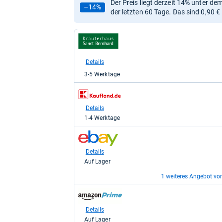
Der Preis liegt derzeit 14% unter de
–14%
der letzten 60 Tage. Das sind 0,90 €
zum
Shop:
bei
Kräuterhaus
Details
Sanct
3-5 Werktage
Bernhard
für
zum
5,50
Shop:
kaufen.
bei
Details
Kaufland
1-4 Werktage
für
6,50
zum
kaufen.
Shop:
bei
Details
eBay
Auf Lager
für
6,50
1 weiteres Angebot vo
kaufen.
zum
zum
Shop:
Shop:
bei
bei
Details
Details
eBay
Amazon.de
Auf Lager
Auf Lager