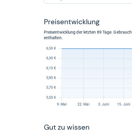
für
für
53,55
10,99
kaufen.
kaufen.
Preis­ent­wick­lung
Preisentwicklung der letzten 89 Tage. Gebrau
enthalten.
Gut zu wis­sen