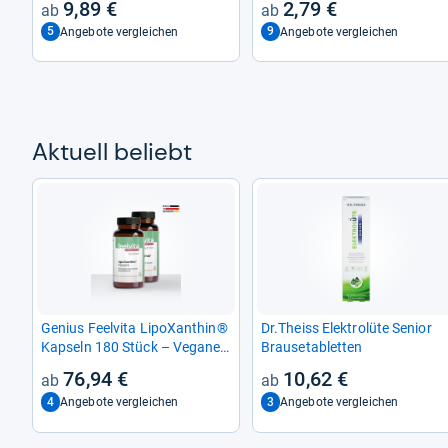
9,89 €
2,79 €
5
9
Angebote vergleichen
Angebote vergleichen
Aktu­ell beliebt
Genius Feel­vita LipoX­an­thin®
Dr.Theiss Elek­trolüte Senior
Kap­seln 180 Stück – Vegane
Brau­se­ta­blet­ten
Stoff­wech­sel­un­ter­stüt­zung
76,94 €
10,62 €
4
3
Angebote vergleichen
Angebote vergleichen