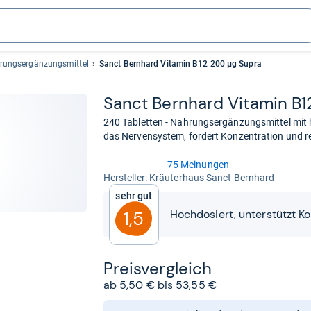
rungsergänzungsmittel
Sanct Bernhard Vitamin B12 200 µg Supra
Sanct Bern­hard Vit­amin B
240 Tabletten - Nahrungsergänzungsmittel mit 
das Nervensystem, fördert Konzentration und re
75 Meinungen
4,5
Her­stel­ler: Kräuterhaus Sanct Bernhard
von
Sehr gut
5
Sternen
Hochdosiert, unterstützt 
1,5
Preis­ver­gleich
ab 5,50 € bis 53,55 €