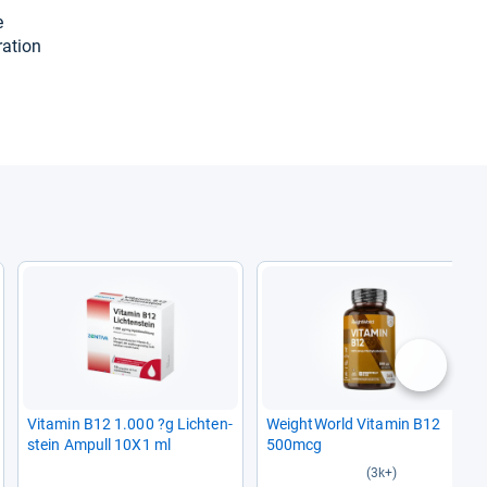
e
a­tion
nächste
Vit­amin B12 1.000 ?g Lich­ten­
Weight­World Vit­amin B12
stein Ampull 10X1 ml
500mcg
(3k+)