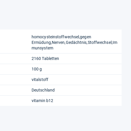
homocysteinstoffwechsel,gegen
Ermüdung,Nerven,Gedächtnis,Stoffwechsel,Im
munsystem
2160 Tabletten
100 g
vitalstoff
Deutschland
vitamin b12