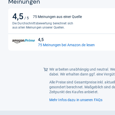
Meinungen
4,5
4,5
75 Meinungen aus einer Quelle
/ 5
von
Die Durchschnittsbewertung berechnet sich
5
aus allen Meinungen unserer Quellen.
Sternen
4,5
4,5
75 Meinungen bei Amazon.de lesen
von
5
Sternen
Wir arbeiten unabhängig und neutral. Wen
dabei. Wir erhalten dann ggf. eine Vergü
Alle Preise sind Gesamtpreise inkl. aktu
gesondert berechnet. Maßgeblich sind de
Zeitpunkt des Kaufes anbietet.
Mehr Infos dazu in unseren FAQs