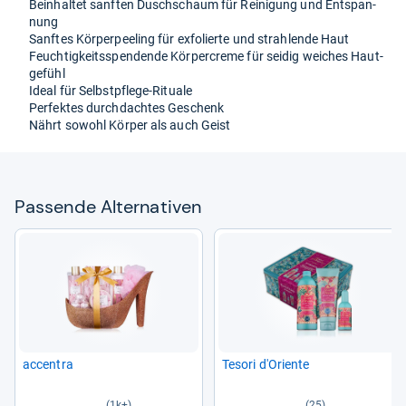
Bein­hal­tet sanf­ten Dusch­schaum für Rei­ni­gung und Ent­span­
nung
Sanf­tes Kör­per­pee­ling für exfo­lierte und strah­lende Haut
Feuch­tig­keitss­pen­dende Kör­per­creme für sei­dig wei­ches Haut­
ge­fühl
Ideal für Selbst­pflege-​Rituale
Per­fek­tes durch­dach­tes Geschenk
Nährt sowohl Kör­per als auch Geist
Pas­sende Alter­na­ti­ven
accentra
Tesori d'Ori­ente
(1k+)
(25)