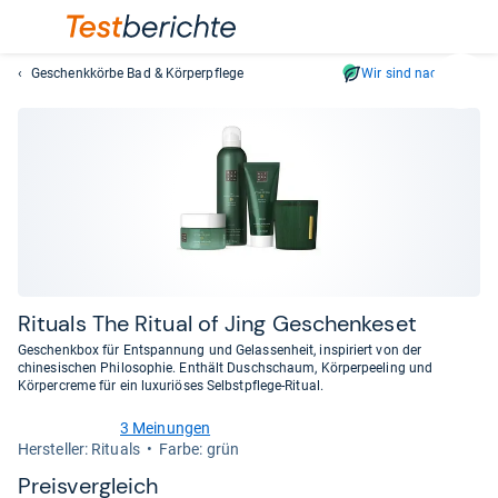
Geschenkkörbe Bad & Körperpflege
Wir sind nachhaltig
Suc
Geben
Sie
mindest
drei
Zeichen
ein.
Vorschl
erschei
automat
Rituals The Ritual of Jing Geschen­ke­set
und
Geschenkbox für Entspannung und Gelassenheit, inspiriert von der
lassen
chinesischen Philosophie. Enthält Duschschaum, Körperpeeling und
Körpercreme für ein luxuriöses Selbstpflege-Ritual.
sich
mit
3 Meinungen
den
5,0
Her­stel­ler: Rituals
Farbe: grün
von
Pfeiltas
5
Preis­ver­gleich
auswähl