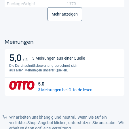
PackageWeight
1170
PackageWidth
Mehr anzeigen
234
PartNumber
1118451
Size
m
Meinungen
5,0
5,0
3 Meinungen aus einer Quelle
/ 5
von
Die Durchschnittsbewertung berechnet sich
5
aus allen Meinungen unserer Quellen.
Sternen
5,0
5,0
3 Meinungen bei Otto.de lesen
von
5
Sternen
Wir arbeiten unabhängig und neutral. Wenn Sie auf ein
verlinktes Shop-Angebot klicken, unterstützen Sie uns dabei. Wir
erhalten dann ggf. eine Vergütung.