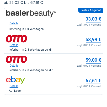
Sternen
ab 33,03 € bis 67,61 €
Bestes Angebot
zum
Shop:
33,03 €
bei
basler-
Details
zzgl. 3,90 € Versand
beauty.de
Lieferung in 1-3 Werktagen
für
33,03
zum
kaufen.
58,99 €
Shop:
bei
Details
zzgl. 0,00 € Versand
Otto.de
lieferbar - in 2-3 Werktagen bei dir
für
58,99
zum
59,00 €
kaufen.
Shop:
bei
Details
zzgl. 0,00 € Versand
Otto.de
lieferbar - in 2-3 Werktagen bei dir
für
59,00
zum
67,61 €
kaufen.
Shop:
bei
Details
zzgl. 0,00 € Versand
eBay
Auf Lager
für
67,61
kaufen.