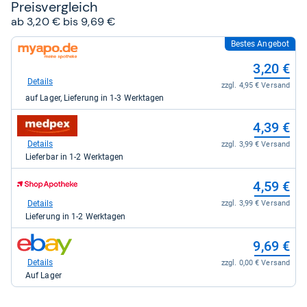
Preis­ver­gleich
ab 3,20 € bis 9,69 €
Bestes Angebot
zum
Shop:
3,20 €
bei
myapo.de
Details
zzgl. 4,95 € Versand
für
auf Lager, Lieferung in 1-3 Werktagen
3,20
kaufen.
zum
4,39 €
Shop:
bei
Details
zzgl. 3,99 € Versand
medpex
Lieferbar in 1-2 Werktagen
für
4,39
zum
4,59 €
kaufen.
Shop:
bei
Details
zzgl. 3,99 € Versand
Shop
Lieferung in 1-2 Werktagen
Apotheke
DE
zum
9,69 €
für
Shop:
4,59
bei
Details
zzgl. 0,00 € Versand
kaufen.
eBay
Auf Lager
für
9,69
kaufen.