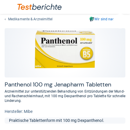
Medikamente & Arzneimittel
Wir sind nachhaltig
Suc
Geben
Sie
mindest
drei
Zeichen
ein.
Vorschl
erschei
automat
Pan­the­nol 100 mg Jen­apharm Tablet­ten
und
Arzneimittel zur unterstützenden Behandlung von Entzündungen der Mund-
lassen
und Rachenschleimhaut, mit 100 mg Dexpanthenol pro Tablette für schnelle
Linderung.
sich
mit
Her­stel­ler: Mibe
den
Pfeiltas
Praktische Tablettenform mit 100 mg Dexpanthenol.
auswähl