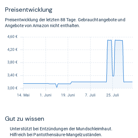
Preis­ent­wick­lung
Preisentwicklung der letzten 88 Tage. Gebrauchtangebote und
Angebote von Amazon nicht enthalten.
Gut zu wis­sen
Unter­stützt bei Ent­zün­dun­gen der Mund­schleim­haut.
Hilf­reich bei Pan­to­then­säure-​Man­gel­zu­stän­den.