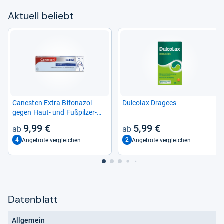
Aktu­ell beliebt
Canes­ten Extra Bifona­zol
Dul­co­lax Dra­gees
gegen Haut-​ und Fuß­pil­zer­
kran­kun­gen
9,99 €
5,99 €
4
2
Angebote vergleichen
Angebote vergleichen
Datenblatt
Allgemein