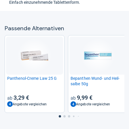
Ein­fach ein­zu­neh­mende Tablet­ten­form.
Pas­sende Alter­na­ti­ven
Pan­the­nol-​Creme Law 25 G
Bepan­then Wund-​ und Heil­
salbe 50g
3,29 €
9,99 €
4
4
Angebote vergleichen
Angebote vergleichen