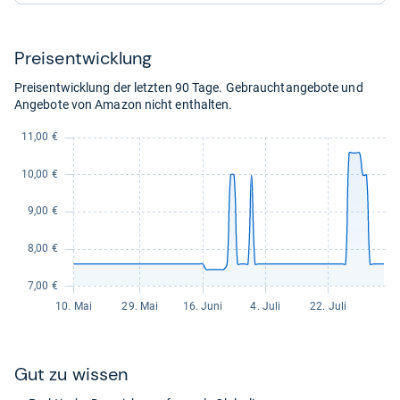
für
7,60
kaufen.
Preis­ent­wick­lung
Preisentwicklung der letzten 90 Tage. Gebrauchtangebote und
Angebote von Amazon nicht enthalten.
Gut zu wis­sen