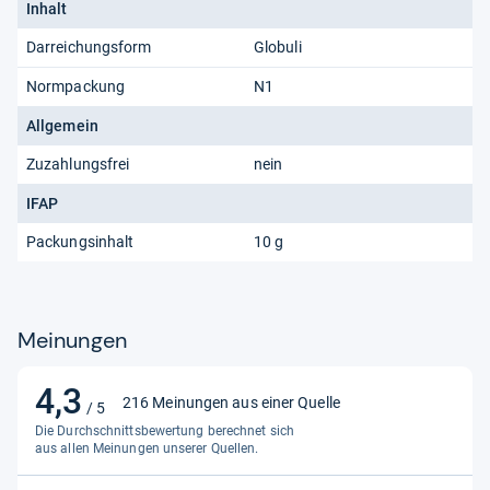
Inhalt
Darreichungsform
Globuli
Normpackung
N1
Allgemein
Zuzahlungsfrei
nein
IFAP
Packungsinhalt
10 g
Meinungen
4,3
4,3
216 Meinungen aus einer Quelle
/ 5
von
Die Durchschnittsbewertung berechnet sich
5
aus allen Meinungen unserer Quellen.
Sternen