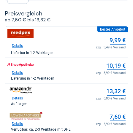
Preis­ver­gleich
ab 7,60 € bis 13,32 €
Bestes Angebot
zum
Shop:
9,99 €
bei
medpex
Details
zzgl. 3,49 € Versand
für
Lieferbar in 1-2 Werktagen
9,99
kaufen.
zum
10,19 €
Shop:
bei
Details
zzgl. 3,99 € Versand
Shop
Lieferung in 1-2 Werktagen
Apotheke
DE
zum
13,32 €
für
Shop:
10,19
bei
Details
zzgl. 0,00 € Versand
kaufen.
Amazon.de
Auf Lager
für
13,32
zum
7,60 €
kaufen.
Shop:
bei
Details
zzgl. 5,90 € Versand
loewen-
Verfügbar: ca. 2-3 Werktage mit DHL
apotheke24