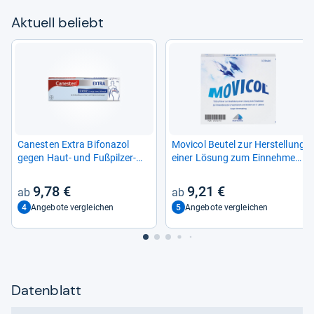
Aktu­ell beliebt
Canes­ten Extra Bifona­zol
Movi­col Beu­tel zur Her­stel­lung
gegen Haut-​ und Fuß­pil­zer­
einer Lösung zum Ein­neh­men
kran­kun­gen
10 St
9,78 €
9,21 €
4
5
Angebote vergleichen
Angebote vergleichen
Datenblatt