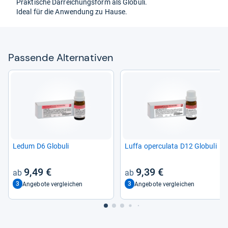
Prak­ti­sche Dar­rei­chungs­form als Glo­buli.
Ideal für die Anwen­dung zu Hause.
Pas­sende Alter­na­ti­ven
Ledum D6 Glo­buli
Luffa oper­cu­lata D12 Glo­buli
9,49 €
9,39 €
3
3
Angebote vergleichen
Angebote vergleichen