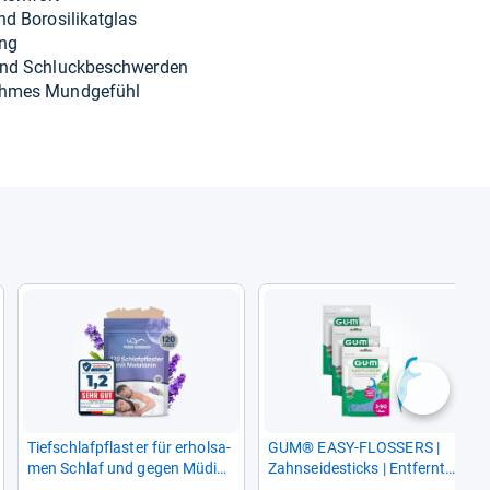
d Boro­si­li­kat­glas
ung
 und Schluck­be­schwer­den
eh­mes Mund­ge­fühl
nächste
Tief­schlaf­pflas­ter für erhol­sa­
GUM® EASY-​FLOS­SERS |
men Schlaf und gegen Müdig­
Zahn­sei­de­sticks | Ent­fernt
keit
Plaque und Spei­se­reste zwi­