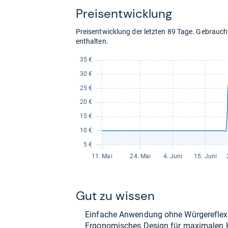
Preis­ent­wick­lung
Preisentwicklung der letzten 89 Tage. Gebrau
enthalten.
Gut zu wis­sen
Ein­fa­che Anwen­dung ohne Wür­ge­re­flex
Ergo­no­mi­sches Design für maxi­ma­len 