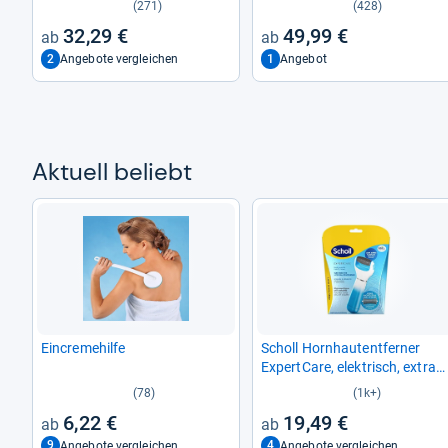
(271)
(428)
32,29 €
49,99 €
2
1
Angebote vergleichen
Angebot
Aktu­ell beliebt
Ein­cre­me­hilfe
Scholl Horn­hautent­fer­ner
Expert­Care, elek­trisch, extra
starke Kör­nung
(78)
(1k+)
6,22 €
19,49 €
9
4
Angebote vergleichen
Angebote vergleichen