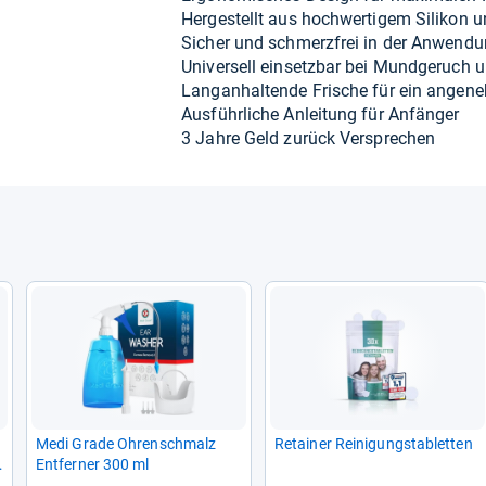
Her­ge­stellt aus hoch­wer­ti­gem Sili­kon un
Sicher und schmerz­frei in der Anwen­d
Uni­ver­sell ein­setz­bar bei Mund­ge­ruch
Lan­gan­hal­tende Fri­sche für ein ange­n
Aus­führ­li­che Anlei­tung für Anfän­ger
3 Jahre Geld zurück Ver­spre­chen
Medi Grade Ohren­schmalz
Retai­ner Rei­ni­gungs­ta­blet­ten
Ent­fer­ner 300 ml