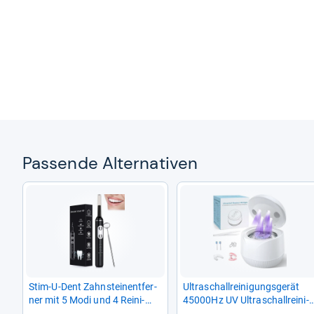
Pas­sende Alter­na­ti­ven
Stim-​U-​Dent Zahn­stei­nent­fer­
Ultra­schall­rei­ni­gungs­ge­rät
ner mit 5 Modi und 4 Rei­ni­
45000Hz UV Ultra­schall­rei­ni­
gungs­köp­fen
ger 200ML Den­tal Pod