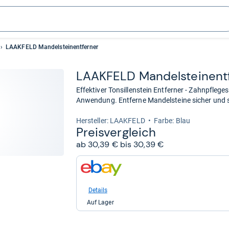
LAAKFELD Mandelsteinentferner
LAAK­FELD Man­del­stei­nent­
Effektiver Tonsillenstein Entferner - Zahnpfle
Anwendung. Entferne Mandelsteine sicher und s
Her­stel­ler: LAAKFELD
Farbe: Blau
Preis­ver­gleich
ab 30,39 € bis 30,39 €
zum
Shop:
bei
eBay
Details
für
Auf Lager
30,39
kaufen.