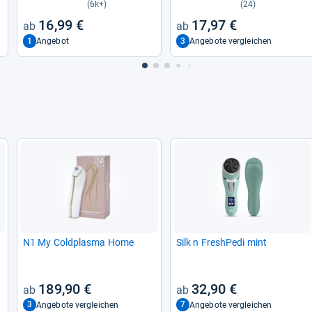
(6k+)
(24)
16,99 €
17,97 €
1
3
Angebot
Angebote vergleichen
N1 My Cold­plasma Home
Silk n Fres­h­Pedi mint
189,90 €
32,90 €
3
7
Angebote vergleichen
Angebote vergleichen