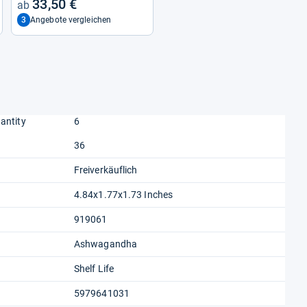
33,50 €
3
Angebote vergleichen
antity
6
36
Freiverkäuflich
4.84x1.77x1.73 Inches
919061
Ashwagandha
Shelf Life
5979641031