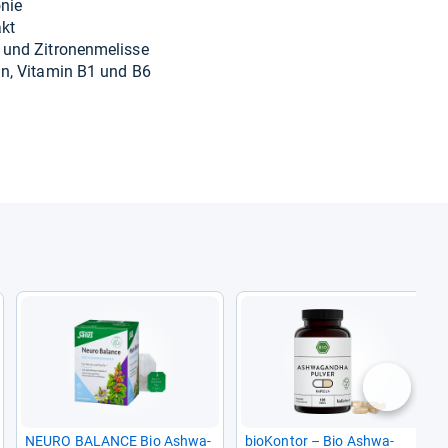
­nie
akt
 und Zitro­nen­me­lisse
cin, Vit­amin B1 und B6
nächste
NEURO BALANCE Bio Ashwa­
bio­Kon­tor – Bio Ashwa­