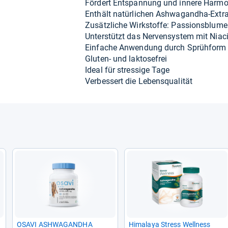
För­dert Ent­span­nung und innere Har­mo
Ent­hält natür­li­chen Ashwa­gandha-​Extr
Zusätz­li­che Wirk­stoffe: Pas­si­ons­blume
Unter­stützt das Ner­ven­sys­tem mit Nia­
Ein­fa­che Anwen­dung durch Sprüh­form
Glu­ten-​ und lak­to­se­frei
Ideal für stres­sige Tage
Ver­bes­sert die Lebens­qua­li­tät
OSAVI ASHWA­GANDHA
Hima­laya Stress Well­ness