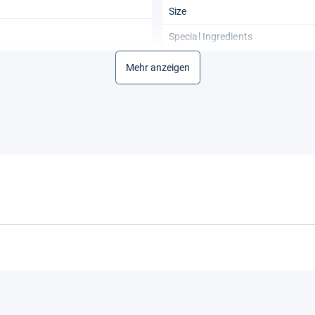
Size
Special Ingredients
Mehr anzeigen
Temperature Rating
 Spray
Unit Count
Weight