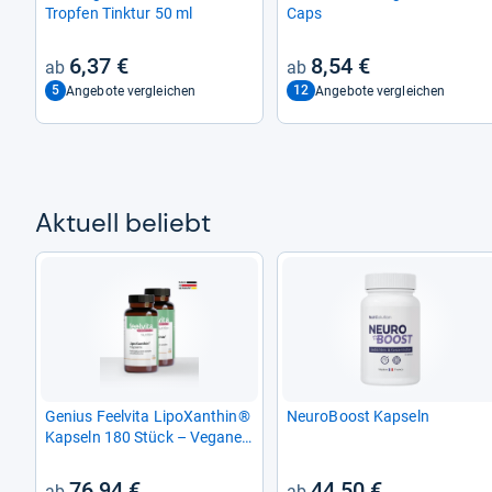
Trop­fen Tink­tur 50 ml
Caps
6,37 €
8,54 €
5
12
Angebote vergleichen
Angebote vergleichen
Aktu­ell beliebt
Genius Feel­vita LipoX­an­thin®
Neu­ro­Boost Kap­seln
Kap­seln 180 Stück – Vegane
Stoff­wech­sel­un­ter­stüt­zung
76,94 €
44,50 €