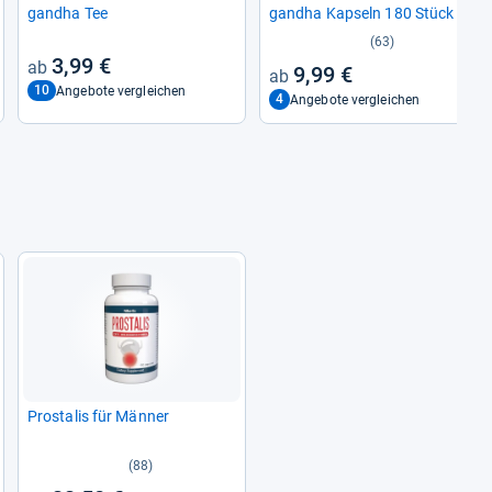
gandha Tee
gandha Kap­seln 180 Stück –
Ashwa­gandha Kap­seln vegan
(63)
– 1500 mg Ashwa­gandha pro
3,99 €
9,99 €
Tages­do­sis – indi­scher Gin­
10
Angebote vergleichen
seng Kap­seln – in Deutsch­
4
Angebote vergleichen
land pro­du­ziert – kon­trol­liert
bio­lo­gi­scher Anbau
Pro­sta­lis für Män­ner
(88)