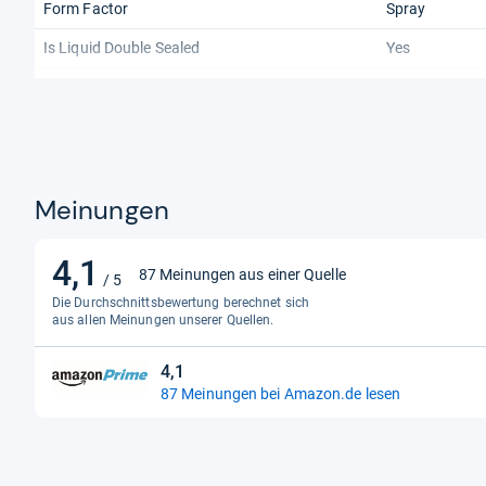
Form Factor
Spray
Is Liquid Double Sealed
Yes
Item Form
Flüssigkeit
Liquid Contents Description
Ashwagandha
Liquid Volume
30.0
Meinungen
4,1
4,1
87 Meinungen aus einer Quelle
/ 5
von
Die Durchschnittsbewertung berechnet sich
5
aus allen Meinungen unserer Quellen.
Sternen
4,1
4,1
87 Meinungen bei Amazon.de lesen
von
5
Sternen