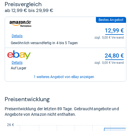
Preis­ver­gleich
ab 12,99 € bis 29,99 €
Bestes Angebot
zum
Shop:
12,99 €
bei
Amazon.de
Details
zzgl. 0,00 € Versand
für
Gewöhnlich versandfertig in 4 bis 5 Tagen
12,99
kaufen.
zum
24,80 €
Shop:
bei
Details
zzgl. 0,00 € Versand
eBay
Auf Lager
für
24,80
1 weiteres Angebot von eBay anzeigen
kaufen.
zum
29,99 €
Shop:
bei
Details
zzgl. 5,99 € Versand
Preis­ent­wick­lung
eBay
Auf Lager
für
Preisentwicklung der letzten 89 Tage. Gebrauchtangebote und
29,99
Angebote von Amazon nicht enthalten.
kaufen.