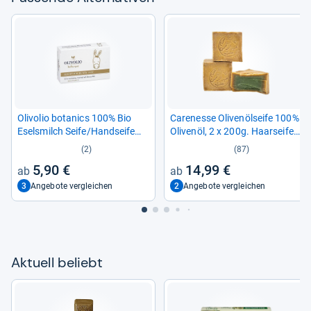
Oli­vo­lio bota­nics 100% Bio
Caren­esse Oli­ven­öl­seife 100%
Esels­milch Seife/Hand­seife
Oli­venöl, 2 x 200g. Haar­seife
ohne Mine­ralöl und Para­bene
Feste Seife
(2)
(87)
-​ 100 g
5,90 €
14,99 €
3
2
Angebote vergleichen
Angebote vergleichen
Aktu­ell beliebt