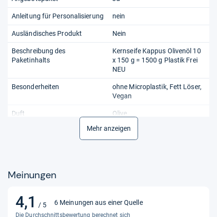
Anleitung für Personalisierung
nein
Ausländisches Produkt
Nein
Beschreibung des
Kernseife Kappus Olivenöl 10
Paketinhalts
x 150 g = 1500 g Plastik Frei
NEU
Besonderheiten
ohne Microplastik, Fett Löser,
Vegan
Duft
Olive
Mehr anzeigen
Farbe
Grün
Form
Rechteckig
Gewicht
1500 g
Meinungen
Größe
Standardgröße
4,1
4,1
Hauttyp
Normale Haut
6 Meinungen aus einer Quelle
/ 5
von
Die Durchschnittsbewertung berechnet sich