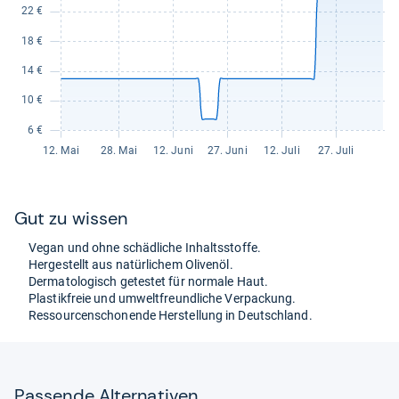
Gut zu wis­sen
Vegan und ohne schäd­li­che Inhaltss­toffe.
Her­ge­stellt aus natür­li­chem Oli­venöl.
Der­ma­to­lo­gisch getes­tet für nor­male Haut.
Plas­tik­freie und umwelt­freund­li­che Ver­pa­ckung.
Res­sour­cen­scho­nende Her­stel­lung in Deutsch­land.
Pas­sende Alter­na­ti­ven