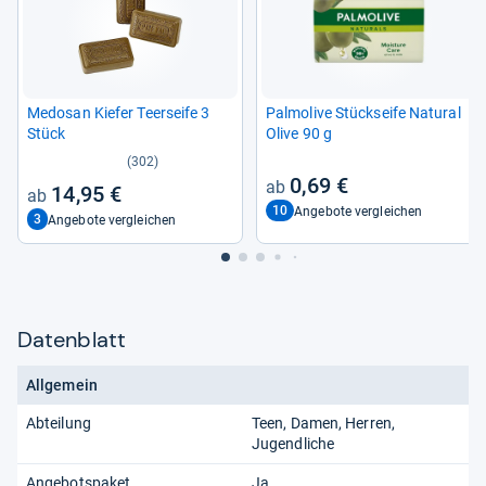
Medo­san Kie­fer Teer­seife 3
Pal­mo­live Stück­seife Natu­ral
Stück
Olive 90 g
(302)
0,69 €
14,95 €
10
Angebote vergleichen
3
Angebote vergleichen
Datenblatt
Allgemein
Abteilung
Teen, Damen, Herren,
Jugendliche
Angebotspaket
Ja