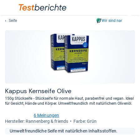
Seife
Wir sind nachhaltig
Suc
Geben
Sie
mindest
drei
Zeichen
ein.
Vorschl
erschei
automat
Kap­pus Kern­seife Olive
und
150g Stückseife - Stückseife für normale Haut, parabenfrei und vegan. Ideal
lassen
für Gesicht, Hände und Körper. Umweltfreundlich mit natürlichem Olivenöl.
sich
6 Meinungen
mit
4,1
Her­stel­ler: Rannenberg & friends
Farbe: Grün
den
von
Pfeiltas
5
Umweltfreundliche Seife mit natürlichen Inhaltsstoffen.
Sternen
auswähl