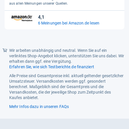
Inhaltsstoffe
Glycerin, Zitrone, Olivenöl
5
aus allen Meinungen unserer Quellen.
Sternen
Körperbereich
Hände, Körper
4,1
4,1
Modifizierter Artikel
Nein
6 Meinungen bei Amazon.de lesen
von
Muster
ohne Muster
5
Sternen
Personalisieren
Nein
Wir arbeiten unabhängig und neutral. Wenn Sie auf ein
Produktart
Seifen-Pack
verlinktes Shop-Angebot klicken, unterstützen Sie uns dabei. Wir
erhalten dann ggf. eine Vergütung.
Produktlinie
Kappus
Erfahren Sie, wie sich Testberichte.de finanziert
Ursprungsland
Deutschland
Alle Preise sind Gesamtpreise inkl. aktuell geltender gesetzlicher
Umsatzsteuer. Versandkosten werden ggf. gesondert
berechnet. Maßgeblich sind der Gesamtpreis und die
Versandkosten, die der jeweilige Shop zum Zeitpunkt des
Kaufes anbietet.
Mehr Infos dazu in unseren FAQs