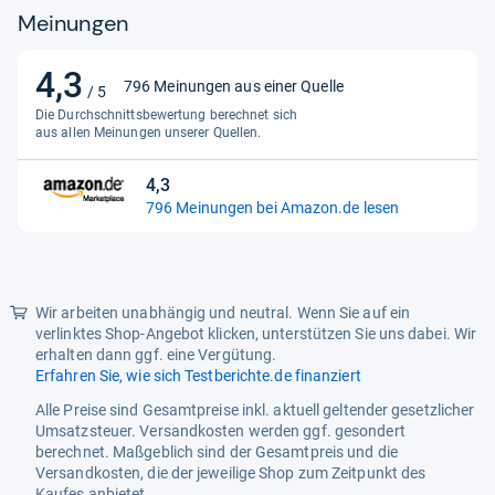
Meinungen
Modell
536960
Parfümname
Hitfire Man
4,3
4,3
796 Meinungen aus einer Quelle
/ 5
Produktart
Eau de Toilette
von
Die Durchschnittsbewertung berechnet sich
5
aus allen Meinungen unserer Quellen.
Set enthält
Siehe Foto
Sternen
Ursprungsland
Polen
4,3
4,3
796 Meinungen bei Amazon.de lesen
Vorlagenname
FRGX-EBDE
von
5
Website
eBay Deutschland
Sternen
Wir arbeiten unabhängig und neutral. Wenn Sie auf ein
verlinktes Shop-Angebot klicken, unterstützen Sie uns dabei. Wir
erhalten dann ggf. eine Vergütung.
Erfahren Sie, wie sich Testberichte.de finanziert
Alle Preise sind Gesamtpreise inkl. aktuell geltender gesetzlicher
Umsatzsteuer. Versandkosten werden ggf. gesondert
berechnet. Maßgeblich sind der Gesamtpreis und die
Versandkosten, die der jeweilige Shop zum Zeitpunkt des
Kaufes anbietet.