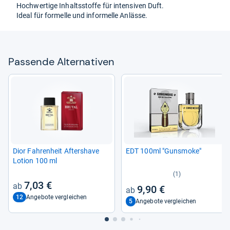
Hoch­wer­tige Inhaltss­toffe für inten­si­ven Duft.
Ideal für for­melle und infor­melle Anlässe.
Pas­sende Alter­na­ti­ven
Dior Fah­ren­heit Afters­have
EDT 100ml "Guns­moke"
Lotion 100 ml
(1)
7,03 €
9,90 €
12
Angebote vergleichen
5
Angebote vergleichen