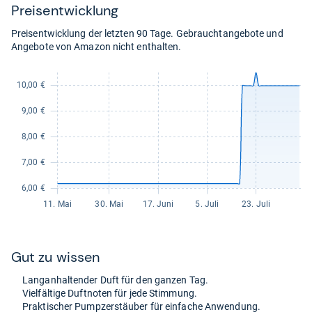
Preis­ent­wick­lung
Preisentwicklung der letzten 90 Tage. Gebrauchtangebote und
Angebote von Amazon nicht enthalten.
Gut zu wis­sen
Lan­gan­hal­ten­der Duft für den gan­zen Tag.
Viel­fäl­tige Duft­no­ten für jede Stim­mung.
Prak­ti­scher Pump­zer­stäu­ber für ein­fa­che Anwen­dung.