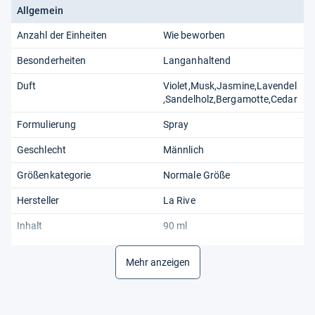
Allgemein
Anzahl der Einheiten
Wie beworben
Besonderheiten
Langanhaltend
Duft
Violet,Musk,Jasmine,Lavendel
,Sandelholz,Bergamotte,Cedar
Formulierung
Spray
Geschlecht
Männlich
Größenkategorie
Normale Größe
Hersteller
La Rive
Inhalt
90 ml
Kategorie
Gesundheit und Schonheit
Mehr anzeigen
Körperbereich
Aktuell
Maßeinheit
Siehe Titel