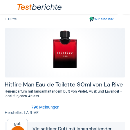
Düfte
Wir sind nachhaltig
Suc
Geben
Sie
mindest
drei
Zeichen
ein.
Vorschl
erschei
automat
Hit­fire Man Eau de Toi­lette 90ml von La Rive
und
Herrenparfüm mit langanhaltendem Duft von Violet, Musk und Lavendel –
lassen
ideal für jeden Anlass.
sich
796 Meinungen
mit
4,3
Her­stel­ler: LA RIVE
den
von
Pfeiltas
5
Gut
Sternen
auswähl
Vielseitiger Duft mit langanhaltender