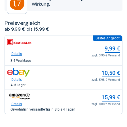
1,7
Wirkung.
Preis­ver­gleich
ab 9,99 € bis 15,99 €
Bestes Angebot
zum
Shop:
9,99 €
bei
Kaufland
Details
zzgl. 3,95 € Versand
für
3-4 Werktage
9,99
kaufen.
zum
10,50 €
Shop:
bei
Details
zzgl. 5,98 € Versand
eBay
Auf Lager
für
10,50
zum
15,99 €
kaufen.
Shop:
bei
Details
zzgl. 0,00 € Versand
Amazon.de
Gewöhnlich versandfertig in 3 bis 4 Tagen
für
15,99
kaufen.