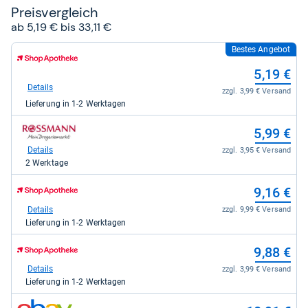
Preis­ver­gleich
ab 5,19 € bis 33,11 €
Bestes Angebot
zum
Shop:
5,19 €
bei
Shop
Details
zzgl. 3,99 € Versand
Apotheke
Lieferung in 1-2 Werktagen
DE
für
zum
5,19
5,99 €
Shop:
kaufen.
bei
Details
zzgl. 3,95 € Versand
rossmann
2 Werktage
für
5,99
zum
9,16 €
kaufen.
Shop:
bei
Details
zzgl. 9,99 € Versand
Shop
Lieferung in 1-2 Werktagen
Apotheke
DE
zum
9,88 €
für
Shop:
9,16
bei
Details
zzgl. 3,99 € Versand
kaufen.
Shop
Lieferung in 1-2 Werktagen
Apotheke
DE
zum