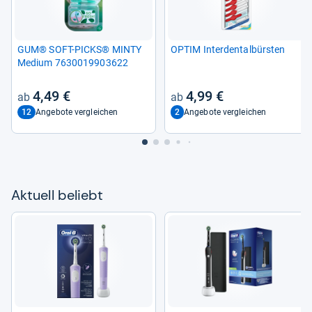
GUM® SOFT-​PICKS® MINTY
OPTIM Inter­den­tal­bürs­ten
Medium 7630019903622
4,49 €
4,99 €
12
2
Angebote vergleichen
Angebote vergleichen
Aktu­ell beliebt