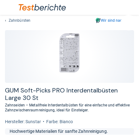
Zahnbürsten
Wir sind nachhaltig
Suc
Geben
Sie
mindest
drei
Zeichen
ein.
Vorschl
erschei
automat
GUM Soft-​Picks PRO Inter­den­tal­büs­ten
und
Large 30 St
lassen
Zahnseiden – Metallfreie Interdentalbüsten für eine einfache und effektive
sich
Zahnzwischenraumreinigung, ideal für Einsteiger.
mit
Her­stel­ler: Sunstar
Farbe: Bianco
den
Pfeiltas
Hochwertige Materialien für sanfte Zahnreinigung.
auswähl