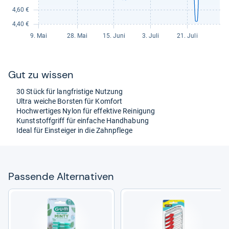
Gut zu wis­sen
30 Stück für lang­fris­tige Nut­zung
Ultra wei­che Bors­ten für Kom­fort
Hoch­wer­ti­ges Nylon für effek­tive Rei­ni­gung
Kunst­stoff­griff für ein­fa­che Hand­ha­bung
Ideal für Ein­stei­ger in die Zahn­pflege
Pas­sende Alter­na­ti­ven