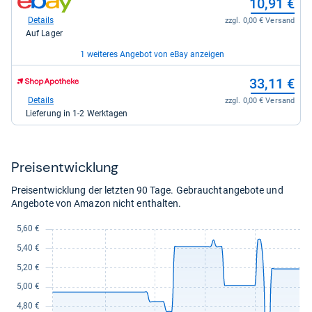
10,91 €
für
Shop:
9,88
bei
Details
zzgl. 0,00 € Versand
kaufen.
eBay
Auf Lager
für
10,91
1 weiteres Angebot von eBay anzeigen
kaufen.
zum
zum
11,65 €
33,11 €
Shop:
Shop:
bei
bei
Details
Details
zzgl. 3,99 € Versand
zzgl. 0,00 € Versand
eBay
Shop
Auf Lager
Lieferung in 1-2 Werktagen
für
Apotheke
11,65
DE
kaufen.
für
33,11
Preis­ent­wick­lung
kaufen.
Preisentwicklung der letzten 90 Tage. Gebrauchtangebote und
Angebote von Amazon nicht enthalten.