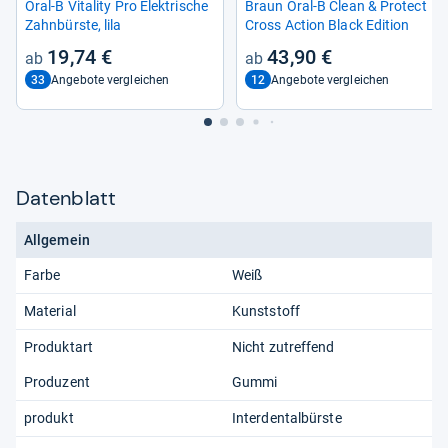
Oral-​B Vita­lity Pro Elek­tri­sche
Braun Oral-​B Clean & Pro­tect
Zahn­bürste, lila
Cross Action Black Edi­tion
19,74 €
43,90 €
33
12
Angebote vergleichen
Angebote vergleichen
Datenblatt
Allgemein
Farbe
Weiß
Material
Kunststoff
Produktart
Nicht zutreffend
Produzent
Gummi
produkt
Interdentalbürste