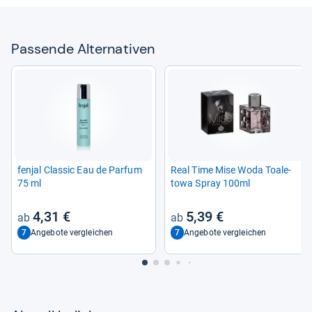
Pas­sende Alter­na­ti­ven
fen­jal Clas­sic Eau de Par­fum
Real Time Mise Woda Toale­
75 ml
towa Spray 100ml
4,31 €
5,39 €
7
7
Angebote vergleichen
Angebote vergleichen