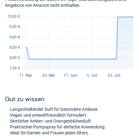
20,00
Angebote von Amazon nicht enthalten.
kaufen.
Gut zu wis­sen
Lan­gan­hal­ten­der Duft für beson­dere Anlässe.
Vegan und umwelt­freund­lich for­mu­liert.
Sinn­li­cher Amber-​ und Oran­gen­blü­ten­duft.
Prak­ti­scher Pump­spray für ein­fa­che Anwen­dung.
Ideal für Damen und Frauen jeden Alters.