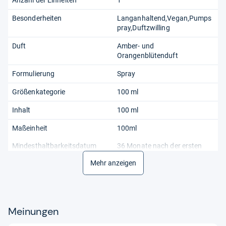
Anzahl der Einheiten
1
Besonderheiten
Langanhaltend,Vegan,Pumps
pray,Duftzwilling
Duft
Amber- und
Orangenblütenduft
Formulierung
Spray
Größenkategorie
100 ml
Inhalt
100 ml
Maßeinheit
100ml
Mindesthaltbarkeitsdatum
36 Monate nach der ersten
Öffnung
Mehr anzeigen
Parfümname
MIDNIGHT NOIR
Personalisieren
Nein
Meinungen
Produktart
Eau de Parfum