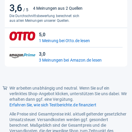
Suchfilter
Eau de Parfum Damen EdP
3,6
3,6
Spray Duftzwilling
4 Meinungen aus 2 Quellen
/ 5
von
Die Durchschnittsbewertung berechnet sich
Ursprungsland
China
5
aus allen Meinungen unserer Quellen.
Sternen
Zielgruppe
für Sie, for her, Damen, Frauen,
Woman
5,0
5,0
1 Meinung bei Otto.de lesen
von
5
3,0
Sternen
3,0
3 Meinungen bei Amazon.de lesen
von
5
Sternen
Wir arbeiten unabhängig und neutral. Wenn Sie auf ein
verlinktes Shop-Angebot klicken, unterstützen Sie uns dabei. Wir
erhalten dann ggf. eine Vergütung.
Erfahren Sie, wie sich Testberichte.de finanziert
Alle Preise sind Gesamtpreise inkl. aktuell geltender gesetzlicher
Umsatzsteuer. Versandkosten werden ggf. gesondert
berechnet. Maßgeblich sind der Gesamtpreis und die
Versandkosten, die der jeweilige Shop zum Zeitpunkt des