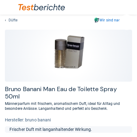
Düfte
Wir sind nachhaltig
Suc
Geben
Sie
mindest
drei
Zeichen
ein.
Vorschl
erschei
automat
Bruno Banani Man Eau de Toi­lette Spray
und
50ml
lassen
Männerparfum mit frischem, aromatischem Duft, ideal für Alltag und
sich
besondere Anlässe. Langanhaltend und perfekt als Geschenk.
mit
Her­stel­ler: bruno banani
den
Pfeiltas
Frischer Duft mit langanhaltender Wirkung.
auswähl