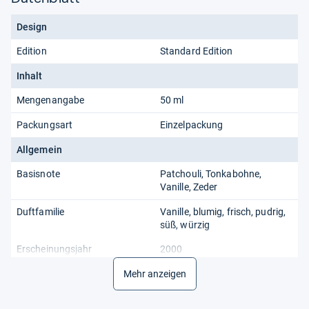
Design
Edition
Standard Edition
Inhalt
Mengenangabe
50 ml
Packungsart
Einzelpackung
Allgemein
Basisnote
Patchouli, Tonkabohne,
Vanille, Zeder
Duftfamilie
Vanille, blumig, frisch, pudrig,
süß, würzig
Erscheinungsjahr
2000
Herznote
Mehr anzeigen
Gewürznelke, Heliotrope,
Kaffee, Kümmel