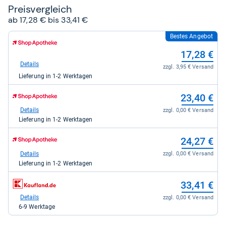
Preis­ver­gleich
ab 17,28 € bis 33,41 €
Bestes Angebot
zum
Shop:
17,28 €
bei
Shop
Details
zzgl. 3,95 € Versand
Apotheke
Lieferung in 1-2 Werktagen
DE
für
zum
17,28
23,40 €
Shop:
kaufen.
bei
Details
zzgl. 0,00 € Versand
Shop
Lieferung in 1-2 Werktagen
Apotheke
DE
zum
24,27 €
für
Shop:
23,40
bei
Details
zzgl. 0,00 € Versand
kaufen.
Shop
Lieferung in 1-2 Werktagen
Apotheke
DE
zum
33,41 €
für
Shop:
24,27
bei
Details
zzgl. 0,00 € Versand
kaufen.
Kaufland
6-9 Werktage
für
33,41