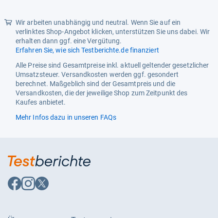
Kopfnote
Basilikum, Lavendel, Sternanis
Produkttyp
Eau de Toilette
Wir arbeiten unabhängig und neutral. Wenn Sie auf ein
verlinktes Shop-Angebot klicken, unterstützen Sie uns dabei. Wir
item_group_id
B0FGYBGNGZ
erhalten dann ggf. eine Vergütung.
Erfahren Sie, wie sich Testberichte.de finanziert
Alle Preise sind Gesamtpreise inkl. aktuell geltender gesetzlicher
Umsatzsteuer. Versandkosten werden ggf. gesondert
berechnet. Maßgeblich sind der Gesamtpreis und die
Versandkosten, die der jeweilige Shop zum Zeitpunkt des
Kaufes anbietet.
Mehr Infos dazu in unseren FAQs
Auf
Auf
Auf
Facebook
Instagram
X
folgen
folgen
folgen