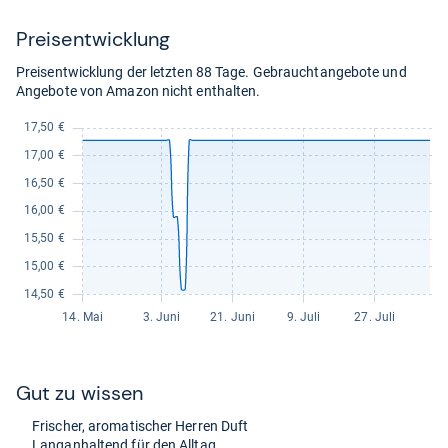
kaufen.
Preis­ent­wick­lung
Preisentwicklung der letzten 88 Tage. Gebrauchtangebote und
Angebote von Amazon nicht enthalten.
Gut zu wis­sen
Fri­scher, aro­ma­ti­scher Her­ren Duft
Lan­gan­hal­tend für den All­tag