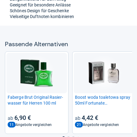
Geeig­net für beson­dere Anlässe
Schö­nes Design für Geschenke
Viel­sei­tige Duft­no­ten kom­bi­nie­ren
Pas­sende Alter­na­ti­ven
Faberge Brut Ori­gi­nal Rasier­
Boost woda toale­towa spray
was­ser für Her­ren 100 ml
50ml For­tu­nate
8715658430018
6,90 €
4,42 €
11
21
Angebote vergleichen
Angebote vergleichen