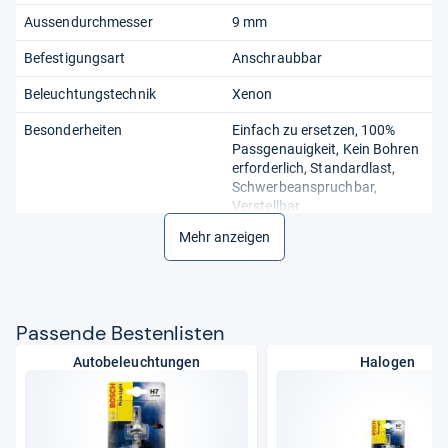
Aussendurchmesser
9 mm
Befestigungsart
Anschraubbar
Beleuchtungstechnik
Xenon
Besonderheiten
Einfach zu ersetzen, 100%
Passgenauigkeit, Kein Bohren
erforderlich, Standardlast,
Schwerbeanspruchbar,
Verstellbar
Mehr anzeigen
Bezeichnung
bis zu 220% helleres Licht
Birnemontagetype oder
Pk32d-2
Sockelart
Pas­sende Bes­ten­lis­ten
Einbaulage
Vorne
Autobeleuchtungen
Halogen
Einbauposition
Vorderseite
Farbtemperatur
4500 k
Hersteller
ams-OSRAM