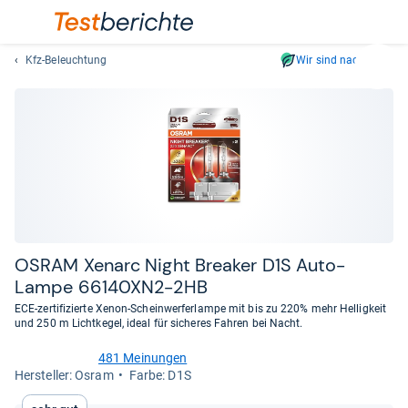
Kfz-Beleuchtung
Wir sind nachhaltig
Suc
Geben
Sie
mindest
drei
Zeichen
ein.
Vorschl
erschei
automat
OSRAM Xen­arc Night Brea­ker D1S Auto-​
und
Lampe 66140XN2-​2HB
lassen
ECE-zertifizierte Xenon-Scheinwerferlampe mit bis zu 220% mehr Helligkeit
sich
und 250 m Lichtkegel, ideal für sicheres Fahren bei Nacht.
mit
den
481 Meinungen
4,6
Her­stel­ler: Osram
Farbe: D1S
Pfeiltas
von
auswähl
5