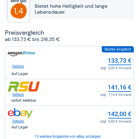
Sehr gut
Sternen
Bietet hohe Helligkeit und lange
1,4
Lebensdauer.
Preis­ver­gleich
ab 133,73 € bis 216,35 €
Bestes Angebot
zum
Shop:
133,73 €
bei
Amazon.de
Details
zzgl. 0,00 € Versand
für
Auf Lager
133,73
kaufen.
zum
141,16 €
Shop:
bei
Details
zzgl. 7,14 € Versand
RSU.de
sofort lieferbar
für
141,16
zum
142,00 €
kaufen.
Shop:
bei
Details
zzgl. 0,00 € Versand
eBay
Auf Lager
für
142,00
13 weitere Angebote von eBay anzeigen