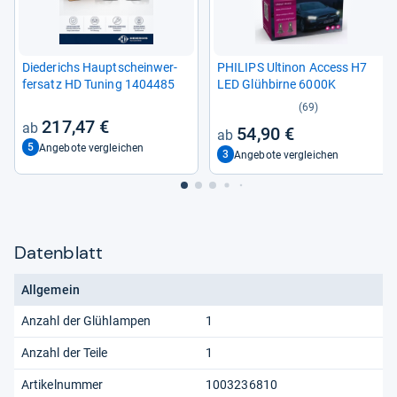
Die­de­richs Haupt­schein­wer­
PHI­LIPS Ulti­non Access H7
fer­satz HD Tuning 1404485
LED Glüh­birne 6000K
(69)
217,47 €
54,90 €
5
Angebote vergleichen
3
Angebote vergleichen
Datenblatt
Allgemein
Anzahl der Glühlampen
1
Anzahl der Teile
1
Artikelnummer
1003236810