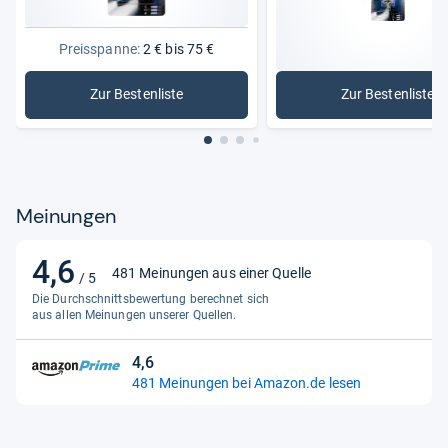
Herstellergarantie
2 Jahre
Preisspanne:
2 € bis 75 €
Im Lieferumfang enthalten
2 Stück
Zur Bestenliste
Zur Bestenliste
Leistung
35 W
: Autobeleuchtungen
: Halogen
Lichtstrahl
3200 lm
Lichtstrom
3200 lm
Lieferumfang
2 Stück
Meinungen
Länge
82,3
4,6
4,6
481 Meinungen aus einer Quelle
/ 5
Montageart
Anschraubbar
von
Die Durchschnittsbewertung berechnet sich
5
Nennleistung
aus allen Meinungen unserer Quellen.
35W
Sternen
OE/OEM Referenznummer(n)
Fernlicht, Glühlampe,
4,6
4,6
Glühlampe Fernscheinwerfer
481 Meinungen bei Amazon.de lesen
von
Oberflächenbeschaffenheit
Neu
5
Sternen
Oldtimer-Teil
Nein