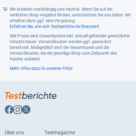
Wir arbeiten unabhängig und neutral. Wenn Sie auf ein
Produktart
Frontscheinwerfer
verlinktes Shop-Angebot klicken, unterstützen Sie uns dabei. Wir
Produktgruppe
Beleuchtung
erhalten dann ggf. eine Vergütung.
Erfahren Sie, wie sich Testberichte.de finanziert
Produkttyp
Glühlampe
Alle Preise sind Gesamtpreise inkl. aktuell geltender gesetzlicher
Umsatzsteuer. Versandkosten werden ggf. gesondert
Produkttype
XENARC ® NIGHT BREAKER®
berechnet. Maßgeblich sind der Gesamtpreis und die
220
Versandkosten, die der jeweilige Shop zum Zeitpunkt des
Spannung
12/24V
Kaufes anbietet.
Mehr Infos dazu in unseren FAQs
Tuning- & Styling-Teil
Nein
Universelle Kompatibilität
Nein
Ursprungsland
Unbekannt
Vergleichsnummer
4062172397735,
Auf
Auf
Auf
66140XN22HB
Facebook
Instagram
X
folgen
folgen
folgen
Zulassungsart
ECE-geprüft
Über uns
Testmagazine