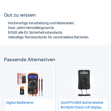
Gut zu wis­sen
Hoch­wer­tige Ver­ar­bei­tung und Mate­ria­lien.
Zwei Jahre Her­steller­ga­ran­tie.
Erfüllt alle EU Sicher­heits­stan­dards.
Viel­sei­tige Test­stan­dards für ver­schie­dene Bat­te­rien.
Pas­sende Alter­na­ti­ven
Digi­tal Mul­ti­me­ter
QUAT­POWER Bat­te­rie­tes­ter
B4 Multi Check mit Dis­play