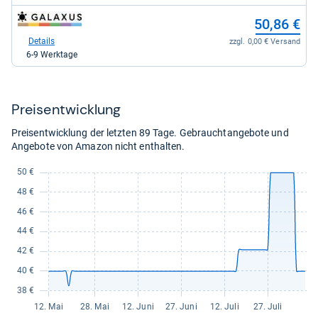
für
für
66,18
50,22
zum
50,86 €
kaufen.
kaufen.
Shop:
bei
Details
zzgl. 0,00 € Versand
galaxus
6-9 Werktage
für
50,86
kaufen.
Preis­ent­wick­lung
Preisentwicklung der letzten 89 Tage. Gebrauchtangebote und
Angebote von Amazon nicht enthalten.