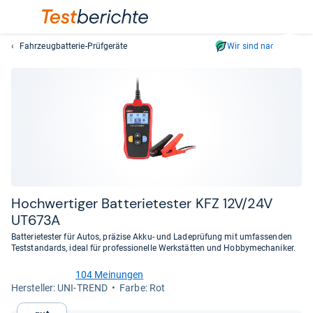
Fahrzeugbatterie-Prüfgeräte
Wir sind nachhaltig
Suc
Geben
Sie
mindest
drei
Zeichen
ein.
Vorschl
erschei
automat
Hoch­wer­ti­ger Bat­te­rie­tes­ter KFZ 12V/24V
und
UT673A
lassen
Batterietester für Autos, präzise Akku- und Ladeprüfung mit umfassenden
sich
Teststandards, ideal für professionelle Werkstätten und Hobbymechaniker.
mit
den
104 Meinungen
4,2
Her­stel­ler: UNI-TREND
Farbe: Rot
Pfeiltas
von
auswähl
5