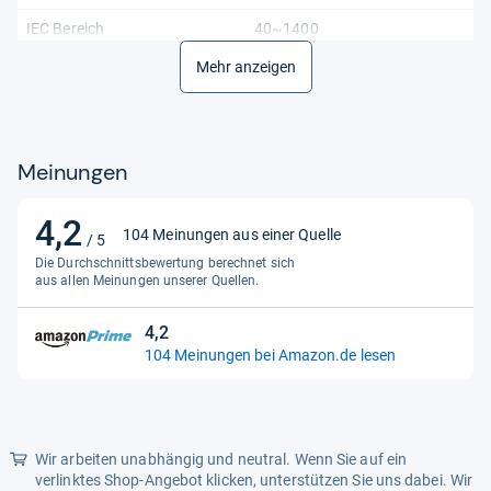
IEC Bereich
40~1400
JIS Bereich
Mehr anzeigen
26A17~245H52
MCA Bereich
40~2000
Qualität
Hochwertiges Produkt des
Meinungen
renommierten
Qualitätsherstellers UNI-T
4,2
4,2
SAE Bereich
40~2000
104 Meinungen aus einer Quelle
/ 5
von
Die Durchschnittsbewertung berechnet sich
Sicherheit
Sicheres und konformes
5
aus allen Meinungen unserer Quellen.
Produkt, entspricht allen EU
Sternen
Normen
4,2
4,2
Spannung
12v
104 Meinungen bei Amazon.de lesen
von
Teststandards
DIN, IEC; CCA; BCI; CA; MCA;
5
JIS; EN; SAE; AH
Sternen
Ursprungsland
China
Wir arbeiten unabhängig und neutral. Wenn Sie auf ein
verlinktes Shop-Angebot klicken, unterstützen Sie uns dabei. Wir