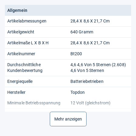
Allgemein
Artikelabmessungen
28,4 X 8,6 X 21,7 Cm
Artikelgewicht
640 Gramm
Artikelmaße L X B X H
28,4 X 8,6 X 21,7 Cm
Artikelnummer
Bt200
Durchschnittliche
4,6 4,6 Von 5 Sternen (2.608)
Kundenbewertung
4,6 Von 5 Sternen
Energiequelle
Batteriebetrieben
Hersteller
Topdon
Minimale Betriebsspannung
12 Volt (gleichstrom)
Obere Nenntemperatur
60 Grad Celsius
Mehr anzeigen
Spannung
12v
Stil
Bt200