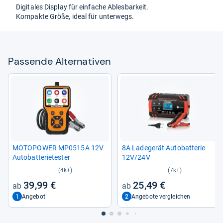
Digi­ta­les Dis­play für ein­fa­che Ables­bar­keit.
Kom­pakte Größe, ideal für unter­wegs.
Pas­sende Alter­na­ti­ven
MOTO­POWER MP0515A 12V
8A Lade­ge­rät Auto­bat­te­rie
Auto­bat­te­rie­tes­ter
12V/24V
(4k+)
(7k+)
39,99 €
25,49 €
1
2
Angebot
Angebote vergleichen