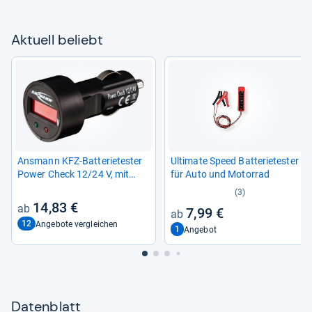
Aktu­ell beliebt
Ans­mann KFZ-​Bat­te­rie­tes­ter
Ulti­mate Speed Bat­te­rie­tes­ter
Power Check 12/24 V, mit
für Auto und Motor­rad
Lade­zu­stands­an­zeige
(3)
14,83 €
7,99 €
12
Angebote vergleichen
1
Angebot
Datenblatt