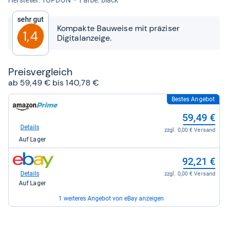
von
5
Sehr gut
Sternen
Kompakte Bauweise mit präziser
1,4
Digitalanzeige.
Preis­ver­gleich
ab 59,49 € bis 140,78 €
Bestes Angebot
zum
Shop:
59,49 €
bei
Amazon.de
Details
zzgl. 0,00 € Versand
für
Auf Lager
59,49
kaufen.
zum
92,21 €
Shop:
bei
Details
zzgl. 0,00 € Versand
eBay
Auf Lager
für
92,21
1 weiteres Angebot von eBay anzeigen
kaufen.
zum
140,78 €
Shop: