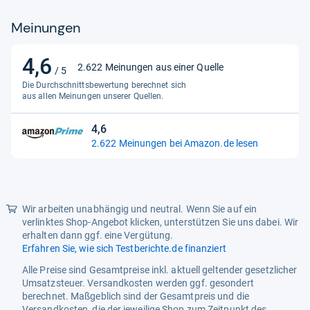
Meinungen
Stilrichtung
Bt200
Stromquelle
Batteriebetrieben
4,6
4,6
2.622 Meinungen aus einer Quelle
/ 5
Ursprungsland
China
von
Die Durchschnittsbewertung berechnet sich
5
aus allen Meinungen unserer Quellen.
Sternen
4,6
4,6
2.622 Meinungen bei Amazon.de lesen
von
5
Sternen
Wir arbeiten unabhängig und neutral. Wenn Sie auf ein
verlinktes Shop-Angebot klicken, unterstützen Sie uns dabei. Wir
erhalten dann ggf. eine Vergütung.
Erfahren Sie, wie sich Testberichte.de finanziert
Alle Preise sind Gesamtpreise inkl. aktuell geltender gesetzlicher
Umsatzsteuer. Versandkosten werden ggf. gesondert
berechnet. Maßgeblich sind der Gesamtpreis und die
Versandkosten, die der jeweilige Shop zum Zeitpunkt des