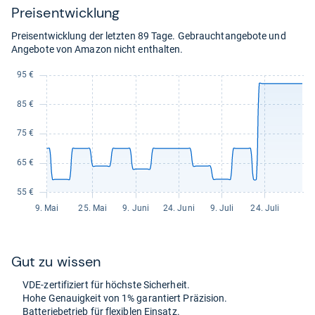
bei
Details
zzgl. 0,00 € Versand
Preis­ent­wick­lung
eBay
Auf Lager
für
Preisentwicklung der letzten 89 Tage. Gebrauchtangebote und
140,78
Angebote von Amazon nicht enthalten.
kaufen.
Gut zu wis­sen
VDE-​zer­ti­fi­ziert für höchste Sicher­heit.
Hohe Genau­ig­keit von 1% garan­tiert Prä­zi­sion.
Bat­te­rie­be­trieb für fle­xiblen Ein­satz.