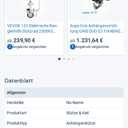
VEVOR 12V Elek­tri­sche Ran­
Acps-​Oris Anhän­ge­vor­rich­
gier­hilfe Stütz­rad 2500KG
tung ORIS DUO E3 FIX4BIKE®
Anhän­ger Trai­ler Wohn­wa­gen
400-​016
239,90 €
1.231,64 €
2
5
Angebote vergleichen
Angebote vergleichen
Datenblatt
Allgemein
Hersteller
No-Name
Produktart
Stütze & Keil
Produkttyp
Anhängerstütze