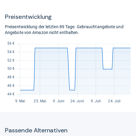
57,99
kaufen.
Preis­ent­wick­lung
Preisentwicklung der letzten 89 Tage. Gebrauchtangebote und
Angebote von Amazon nicht enthalten.
Pas­sende Alter­na­ti­ven