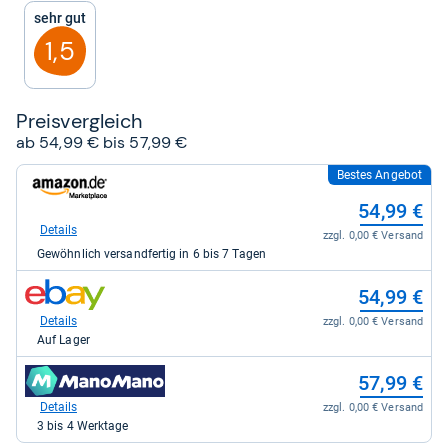
5
Sehr gut
Sternen
1,5
Preis­ver­gleich
ab 54,99 € bis 57,99 €
Bestes Angebot
zum
Shop:
54,99 €
bei
Amazon.de
Details
zzgl. 0,00 € Versand
für
Gewöhnlich versandfertig in 6 bis 7 Tagen
54,99
kaufen.
zum
54,99 €
Shop:
bei
Details
zzgl. 0,00 € Versand
eBay
Auf Lager
für
54,99
zum
57,99 €
kaufen.
Shop:
bei
Details
zzgl. 0,00 € Versand
Manomano
3 bis 4 Werktage
für