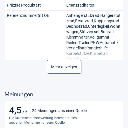
Präzise Produktart
Ersatzradhalter
Referenznummer(n) OE
Anhängerstützrad,Hängerstüt
zrad,Ersatzrad,Kupplungsrad
Deichselrad,Unterlegkeil,Wohn
wagen,Stützen set,Bugrad
Klemmhalter,Vollgummi
Reifen,Trailer PKW,Automatik
Verstellbar,Rangierhilfe
Kurbelstütze,Kurbelrad
Kurbelreifen
Mehr anzeigen
Meinungen
4,5
4,5
24 Meinungen aus einer Quelle
/ 5
von
Die Durchschnittsbewertung berechnet sich
5
aus allen Meinungen unserer Quellen.