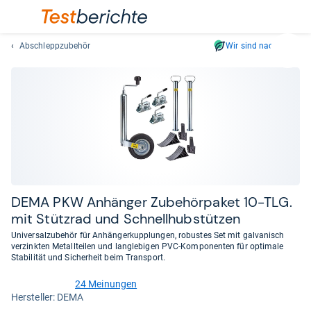
Abschleppzubehör
Wir sind nachhaltig
Suc
Geben
Sie
mindest
drei
Zeichen
ein.
Vorschl
erschei
automat
DEMA PKW Anhän­ger Zube­hör­pa­ket 10-​TLG.
und
mit Stütz­rad und Schnell­hub­stüt­zen
lassen
Universalzubehör für Anhängerkupplungen, robustes Set mit galvanisch
sich
verzinkten Metallteilen und langlebigen PVC-Komponenten für optimale
mit
Stabilität und Sicherheit beim Transport.
den
24 Meinungen
Pfeiltas
4,5
Her­stel­ler: DEMA
von
auswähl