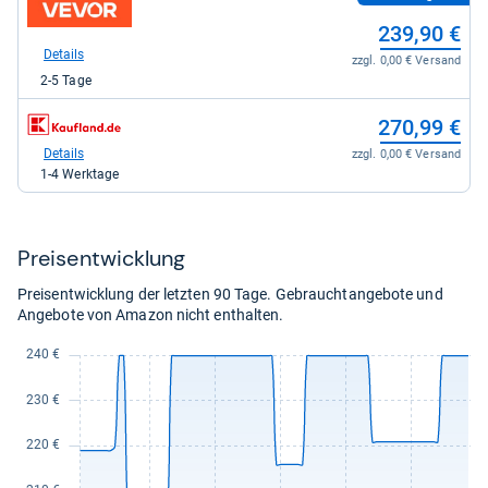
zum
Shop:
239,90 €
bei
vevor.de
Details
zzgl. 0,00 € Versand
für
2-5 Tage
239,90
kaufen.
zum
270,99 €
Shop:
bei
Details
zzgl. 0,00 € Versand
Kaufland
1-4 Werktage
für
270,99
kaufen.
Preis­ent­wick­lung
Preisentwicklung der letzten 90 Tage. Gebrauchtangebote und
Angebote von Amazon nicht enthalten.