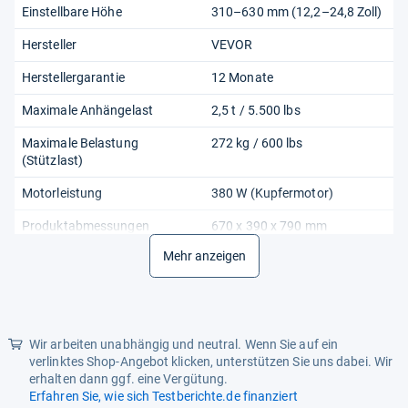
Einstellbare Höhe
310–630 mm (12,2–24,8 Zoll)
Hersteller
VEVOR
Herstellergarantie
12 Monate
Maximale Anhängelast
2,5 t / 5.500 lbs
Maximale Belastung
272 kg / 600 lbs
(Stützlast)
Motorleistung
380 W (Kupfermotor)
Produktabmessungen
670 x 390 x 790 mm
Mehr anzeigen
Produktart
Rangierhilfe
Produktgewicht
3,9 kg / 30,6 lbs
Produkttyp
Motorisiertes Stützrad
Wir arbeiten unabhängig und neutral. Wenn Sie auf ein
Präzise Produktart
Elektrische Rangierhilfe
verlinktes Shop-Angebot klicken, unterstützen Sie uns dabei. Wir
erhalten dann ggf. eine Vergütung.
Reifenart
8-Zoll-Vollgummireifen
Erfahren Sie, wie sich Testberichte.de finanziert