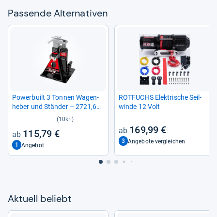
Pas­sende Alter­na­ti­ven
Power­built 3 Ton­nen Wagen­
ROT­FUCHS Elek­tri­sche Seil­
he­ber und Stän­der – 2721,6
winde 12 Volt
kg All-​in-​One Auto Lift
(10k+)
169,99 €
115,79 €
3
Angebote vergleichen
1
Angebot
Aktu­ell beliebt