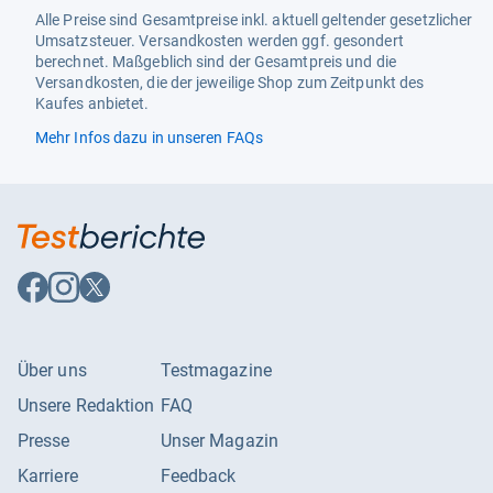
Reifenbreite
2,8 Zoll
Alle Preise sind Gesamtpreise inkl. aktuell geltender gesetzlicher
Umsatzsteuer. Versandkosten werden ggf. gesondert
Spannung
12 V
berechnet. Maßgeblich sind der Gesamtpreis und die
Versandkosten, die der jeweilige Shop zum Zeitpunkt des
Kaufes anbietet.
Mehr Infos dazu in unseren FAQs
Auf
Auf
Auf
Facebook
Instagram
X
folgen
folgen
folgen
Über uns
Testmagazine
Unsere Redaktion
FAQ
Presse
Unser Magazin
Karriere
Feedback