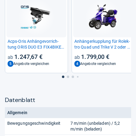
Acps-​Oris Anhän­ge­vor­rich­
Anhän­ger­kupp­lung für Rolek­
tung ORIS DUO E3 FIX4BIKE®
tro Quad und Trike V 2 oder V
400-​016
3
1.247,67 €
1.799,00 €
5
4
Angebote vergleichen
Angebote vergleichen
Datenblatt
Allgemein
Bewegungsgeschwindigkeit
7 m/min (unbeladen) / 5,2
m/min (beladen)