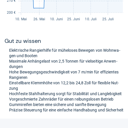
Gut zu wis­sen
Elek­tri­sche Ran­gier­hilfe für mühe­lo­ses Bewe­gen von Wohn­wa­
gen und Boo­ten
Maxi­male Anhän­ge­last von 2,5 Ton­nen für viel­sei­tige Anwen­
dun­gen
Hohe Bewe­gungs­ge­schwin­dig­keit von 7 m/min für effi­zi­en­tes
Ran­gie­ren
Ein­stell­bare Klemm­höhe von 12,2 bis 24,8 Zoll für fle­xi­ble Nut­
zung
Hoch­feste Stahl­hal­te­rung sorgt für Sta­bi­li­tät und Lang­le­big­keit
Vor­ge­schmierte Zahn­rä­der für einen rei­bungs­lo­sen Betrieb
Gum­mi­rei­fen bie­ten eine sichere und sanfte Bewe­gung
Prä­zise Steue­rung für eine ein­fa­che Hand­ha­bung und Sicher­heit