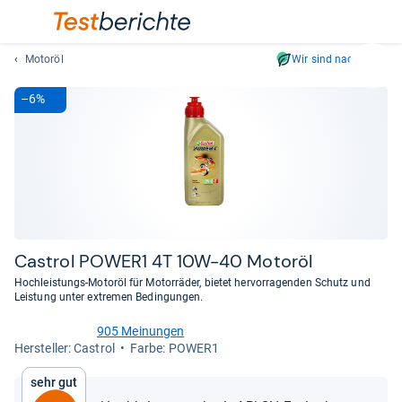
Motoröl
Wir sind nachhaltig
Suc
Geben
–6%
Sie
mindest
drei
Zeichen
ein.
Vorschl
erschei
automat
Castrol POWER1 4T 10W-​40 Motoröl
und
Hochleistungs-Motoröl für Motorräder, bietet hervorragenden Schutz und
lassen
Leistung unter extremen Bedingungen.
sich
905 Meinungen
mit
4,8
Her­stel­ler: Castrol
Farbe: POWER1
den
von
Pfeiltas
5
Sehr gut
Sternen
auswähl