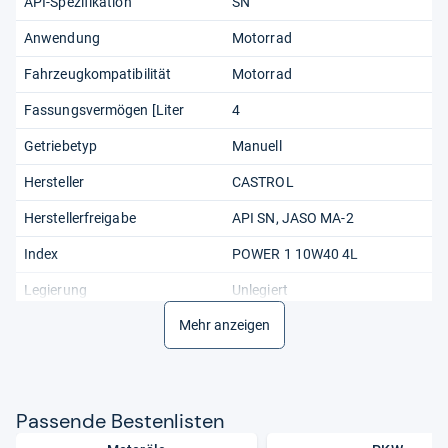
API-Spezifikation
SN
Anwendung
Motorrad
Fahrzeugkompatibilität
Motorrad
Fassungsvermögen [Liter
4
Getriebetyp
Manuell
Hersteller
CASTROL
Herstellerfreigabe
API SN, JASO MA-2
Index
POWER 1 10W40 4L
Legierung
Unlegiert
Linie
Mehr anzeigen
Power 1
Menge
4 L
Norm
JASO MA-2
Pas­sende Bes­ten­lis­ten
Produktart
Teilsynthetisches Öl