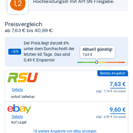
Hochleistungsöl mit API SN Freigabe.
1,2
Preis­ver­gleich
ab 7,63 € bis 40,99 €
Der Preis liegt derzeit 6%
unter dem Durchschnitt der
Aktuell günstig!
–6%
letzten 60 Tage. Das sind
7,63 €
0,49 € Ersparnis!
Bestes Angebot
zum
Shop:
7,63 €
bei
RSU.de
Details
zzgl. 7,14 € Versand
für
sofort lieferbar
7,63
kaufen.
zum
9,60 €
Shop:
bei
Details
zzgl. 6,90 € Versand
eBay
Auf Lager
für
9,60
18 weitere Angebote von eBay anzeigen