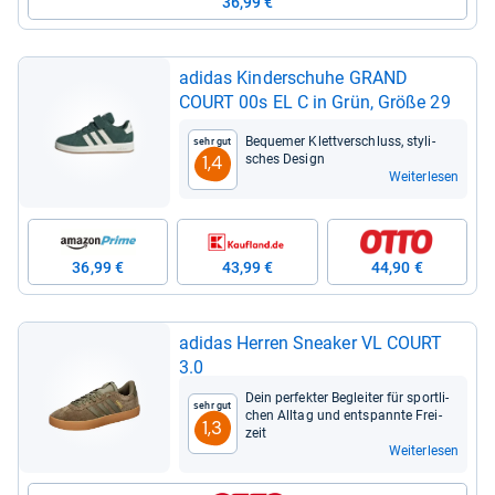
36,99 €
adi­das Kin­der­schuhe GRAND
COURT 00s EL C in Grün, Größe 29
Beque­mer Klett­ver­schluss, sty­li­
Sehr gut
sches Design
1,4
Weiterlesen
36,99 €
43,99 €
44,90 €
adi­das Her­ren Snea­ker VL COURT
3.0
Dein per­fek­ter Beglei­ter für sport­li­
Sehr gut
chen All­tag und ent­spannte Frei­
1,3
zeit
Weiterlesen