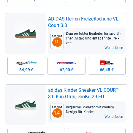
ADI­DAS Her­ren Frei­zeit­schuhe VL
Court 3.0
Dein per­fek­ter Beglei­ter für sport­li­
Sehr gut
chen All­tag und ent­spannte Frei­
1,5
zeit
Weiterlesen
54,99 €
62,90 €
66,45 €
adi­das Kin­der Snea­ker VL COURT
3.0 K in Grün, Größe 29 EU
Bequeme Snea­ker mit coo­lem
Sehr gut
Design für Kin­der
1,4
Weiterlesen