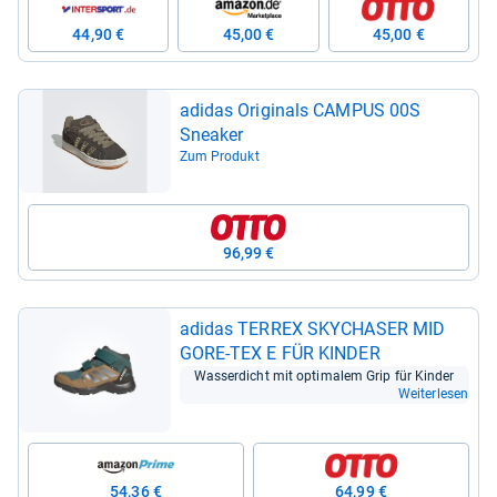
44,90 €
45,00 €
45,00 €
adi­das Ori­gi­nals CAM­PUS 00S
Snea­ker
Zum Produkt
96,99 €
adi­das TERREX SKYCHA­SER MID
GORE-​TEX E FÜR KIN­DER
Was­ser­dicht mit opti­ma­lem Grip für Kin­der
Weiterlesen
54,36 €
64,99 €