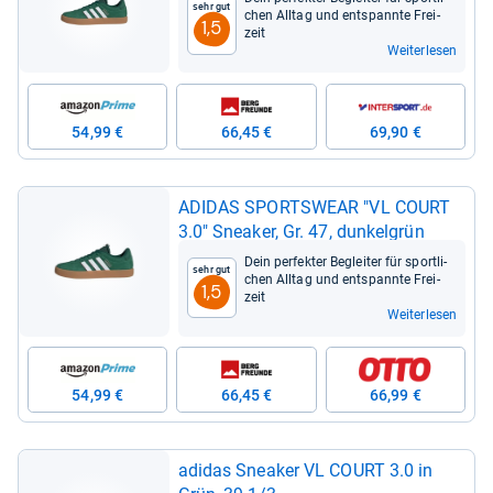
Sehr gut
chen All­tag und ent­spannte Frei­
1,5
zeit
Weiterlesen
54,99 €
66,45 €
69,90 €
ADI­DAS SPORTS­WEAR "VL COURT
3.0" Snea­ker, Gr. 47, dun­kel­grün
Dein per­fek­ter Beglei­ter für sport­li­
Sehr gut
chen All­tag und ent­spannte Frei­
1,5
zeit
Weiterlesen
54,99 €
66,45 €
66,99 €
adi­das Snea­ker VL COURT 3.0 in