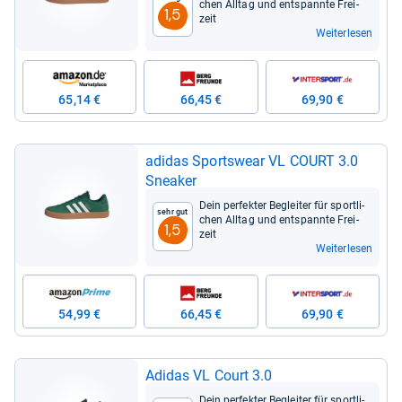
chen All­tag und ent­spannte Frei­
1,5
zeit
Weiterlesen
65,14 €
66,45 €
69,90 €
adi­das Sports­wear VL COURT 3.0
Snea­ker
Dein per­fek­ter Beglei­ter für sport­li­
Sehr gut
chen All­tag und ent­spannte Frei­
1,5
zeit
Weiterlesen
54,99 €
66,45 €
69,90 €
Adi­das VL Court 3.0
Dein per­fek­ter Beglei­ter für sport­li­