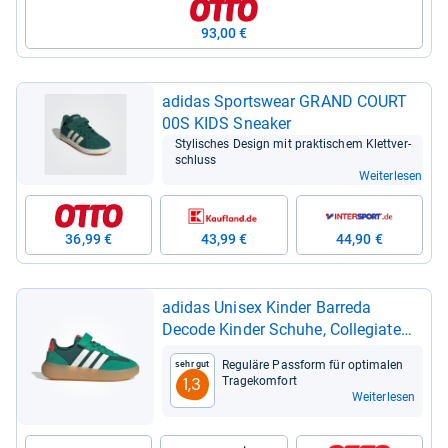
93,00 €
adi­das Sports­wear GRAND COURT
00S KIDS Snea­ker
Sty­li­sches Design mit prak­ti­schem Klett­ver­
schluss
Weiterlesen
36,99 €
43,99 €
44,90 €
adi­das Uni­sex Kin­der Bar­reda
Decode Kin­der Schuhe, Col­le­giate
Green/FTWR White/Lucid Red, 30
Regu­läre Pass­form für opti­ma­len
Sehr gut
1/2 EU
Tra­ge­kom­fort
1,3
Weiterlesen