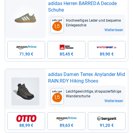
adi­das Her­ren BAR­REDA Decode
Schuhe
Hoch­wer­ti­ges Leder und bequeme
Sehr gut
Ein­le­ge­sohle
1,5
Weiterlesen
71,90 €
85,45 €
89,90 €
adi­das Damen Terrex Any­lan­der Mid
RAIN.RDY Hiking Shoes
Leicht­ge­wich­tige, stra­pa­zier­fä­hige
Sehr gut
Wan­der­schuhe
1,5
Weiterlesen
88,99 €
89,63 €
91,20 €