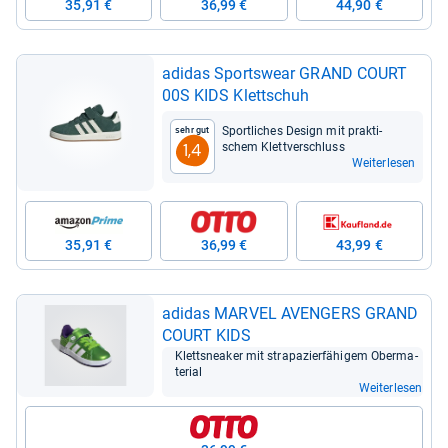
35,91 €
36,99 €
44,90 €
adi­das Sports­wear GRAND COURT
00S KIDS Klett­schuh
Sport­li­ches Design mit prak­ti­
Sehr gut
schem Klett­ver­schluss
1,4
Weiterlesen
35,91 €
36,99 €
43,99 €
adi­das MAR­VEL AVEN­GERS GRAND
COURT KIDS
Kletts­nea­ker mit stra­pa­zier­fä­hi­gem Ober­ma­
te­rial
Weiterlesen