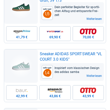
Grün, 39 1/3
Dein per­fek­ter Beglei­ter für sport­li­
Sehr gut
chen All­tag und ent­spannte Frei­
1,5
zeit
Weiterlesen
41,79 €
69,90 €
70,00 €
Snea­ker ADI­DAS SPORTS­WEAR "VL
COURT 3.0 KIDS"
Inspi­riert vom klas­si­schen Design
Sehr gut
des adi­das samba
1,4
Weiterlesen
42,99 €
43,86 €
43,99 €