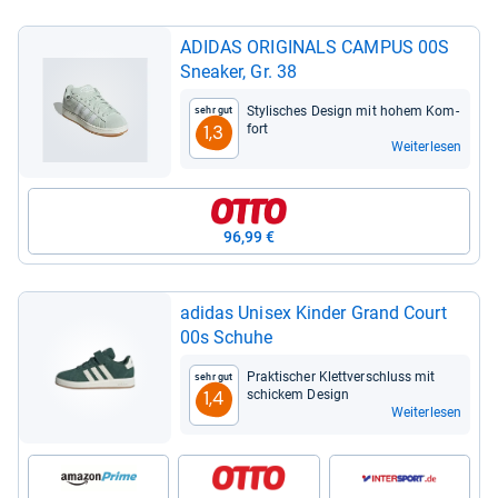
ADI­DAS ORI­GI­NALS CAM­PUS 00S
Snea­ker, Gr. 38
Sty­li­sches Design mit hohem Kom­
Sehr gut
fort
1,3
Weiterlesen
96,99 €
adi­das Uni­sex Kin­der Grand Court
00s Schuhe
Prak­ti­scher Klett­ver­schluss mit
Sehr gut
schickem Design
1,4
Weiterlesen