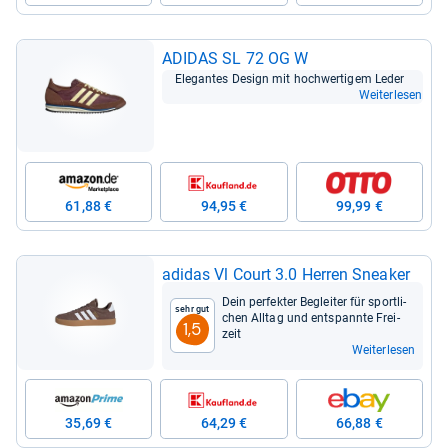
ADI­DAS SL 72 OG W
Ele­gan­tes Design mit hoch­wer­ti­gem Leder
Weiterlesen
61,88 €
94,95 €
99,99 €
adi­das Vl Court 3.0 Her­ren Snea­ker
Dein per­fek­ter Beglei­ter für sport­li­
Sehr gut
chen All­tag und ent­spannte Frei­
1,5
zeit
Weiterlesen
35,69 €
64,29 €
66,88 €