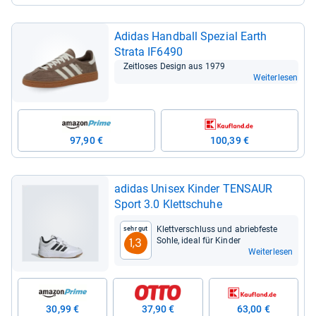
Adi­das Hand­ball Spe­zial Earth
Strata IF6490
Zeit­lo­ses Design aus 1979
Weiterlesen
97,90 €
100,39 €
adi­das Uni­sex Kin­der TENSAUR
Sport 3.0 Klett­schuhe
Klett­ver­schluss und abrieb­feste
Sehr gut
Sohle, ideal für Kin­der
1,3
Weiterlesen
30,99 €
37,90 €
63,00 €