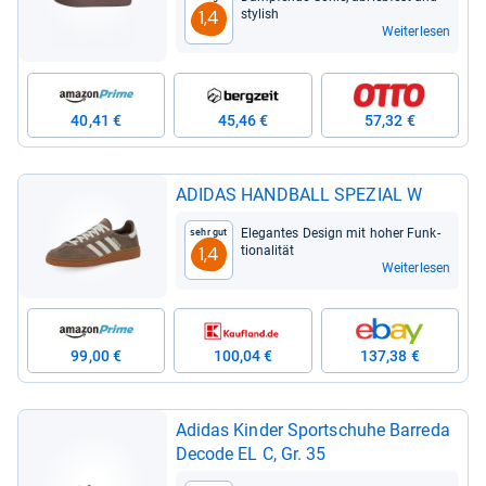
sty­lish
1,4
Weiterlesen
40,41 €
45,46 €
57,32 €
ADI­DAS HAND­BALL SPE­ZIAL W
Ele­gan­tes Design mit hoher Funk­
Sehr gut
tio­na­li­tät
1,4
Weiterlesen
99,00 €
100,04 €
137,38 €
Adi­das Kin­der Sport­schuhe Bar­reda
Decode EL C, Gr. 35