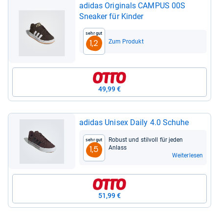
adi­das Ori­gi­nals CAM­PUS 00S
Snea­ker für Kin­der
Sehr gut
Zum Produkt
1,2
49,99 €
adi­das Uni­sex Daily 4.0 Schuhe
Robust und stil­voll für jeden
Sehr gut
Anlass
1,5
Weiterlesen
51,99 €