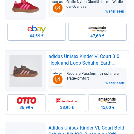
Glatte Nylon-​Ober­flä­che mit Wild­le­
Sehr gut
der-​Over­lays
1,3
Weiterlesen
44,59 €
47,69 €
adi­das Uni­sex Kin­der Vl Court 3.0
Hook and Loop Schuhe, Earth
Strata/Semi Fro­zen Turbo/Amber
Regu­läre Pass­form für opti­ma­len
Sehr gut
Gum, 34 EU
Tra­ge­kom­fort
1,4
Weiterlesen
36,99 €
38,95 €
45,00 €
Adi­das Uni­sex Kin­der VL Court Bold