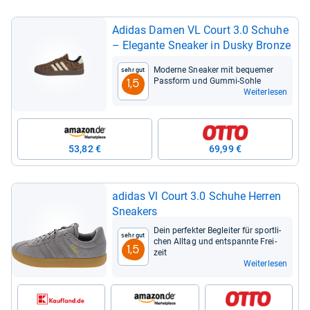
Adi­das Damen VL Court 3.0 Schuhe
– Ele­gante Snea­ker in Dusky Bronze
Moderne Snea­ker mit beque­mer
Sehr gut
Pass­form und Gummi-​Sohle
1,5
Weiterlesen
53,82 €
69,99 €
adi­das Vl Court 3.0 Schuhe Her­ren
Snea­kers
Dein per­fek­ter Beglei­ter für sport­li­
Sehr gut
chen All­tag und ent­spannte Frei­
1,5
zeit
Weiterlesen