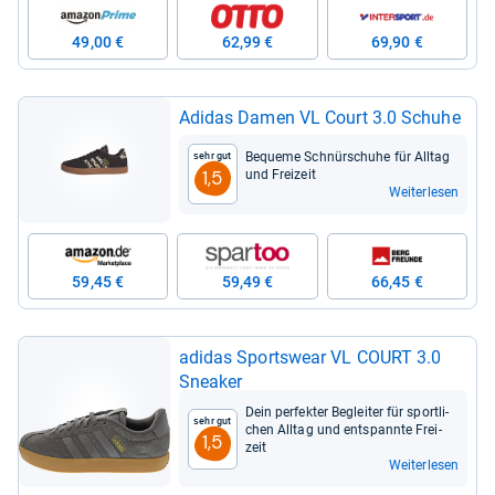
49,00 €
62,99 €
69,90 €
Adi­das Damen VL Court 3.0 Schuhe
Bequeme Schnür­schuhe für All­tag
Sehr gut
und Frei­zeit
1,5
Weiterlesen
59,45 €
59,49 €
66,45 €
adi­das Sports­wear VL COURT 3.0
Snea­ker
Dein per­fek­ter Beglei­ter für sport­li­
Sehr gut
chen All­tag und ent­spannte Frei­
1,5
zeit
Weiterlesen