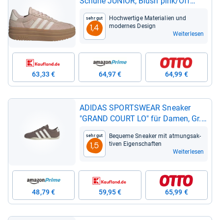
Schuhe JUNIOR, Blush pink/Off
White/Gum 3, 37 1/3 EU
Hoch­wer­tige Mate­ria­lien und
Sehr gut
moder­nes Design
1,4
Weiterlesen
63,33 €
64,97 €
64,99 €
ADI­DAS SPORTS­WEAR Snea­ker
"GRAND COURT LO" für Damen, Gr.
41, earth strata
Bequeme Snea­ker mit atmungs­ak­
Sehr gut
ti­ven Eigen­schaf­ten
1,5
Weiterlesen
48,79 €
59,95 €
65,99 €