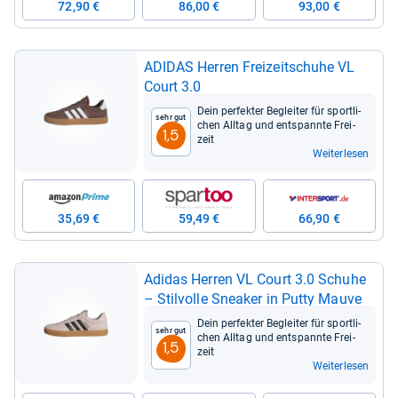
72,90 €
86,00 €
93,00 €
ADI­DAS Her­ren Frei­zeit­schuhe VL
Court 3.0
Dein per­fek­ter Beglei­ter für sport­li­
Sehr gut
chen All­tag und ent­spannte Frei­
1,5
zeit
Weiterlesen
35,69 €
59,49 €
66,90 €
Adi­das Her­ren VL Court 3.0 Schuhe
– Stil­volle Snea­ker in Putty Mauve
Dein per­fek­ter Beglei­ter für sport­li­
Sehr gut
chen All­tag und ent­spannte Frei­
1,5
zeit
Weiterlesen