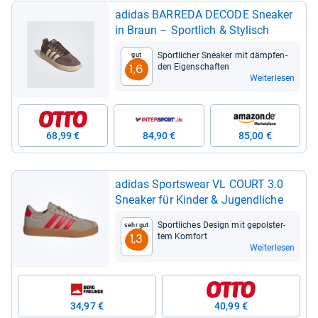
adi­das BAR­REDA DECODE Snea­ker
in Braun – Sport­lich & Sty­lisch
Sport­li­cher Snea­ker mit dämp­fen­
Gut
den Eigen­schaf­ten
1,6
Weiterlesen
68,99 €
84,90 €
85,00 €
adi­das Sports­wear VL COURT 3.0
Snea­ker für Kin­der & Jugend­li­che
Sport­li­ches Design mit gepols­ter­
Sehr gut
tem Kom­fort
1,3
Weiterlesen
34,97 €
40,99 €