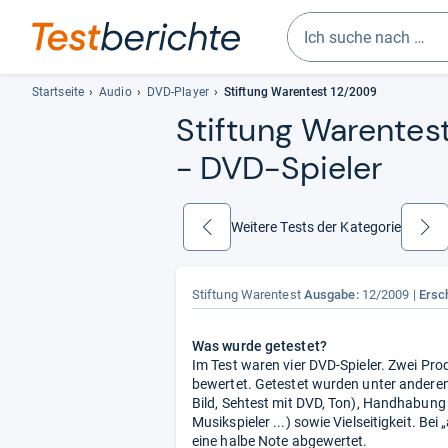
Geben
Sie
Startseite
Audio
DVD-Player
Stiftung Warentest 12/2009
mindestens
Stif­tung Waren­tes
drei
-​ DVD-​Spie­ler
Zeichen
ein.
Vorschläge
erscheinen
Weitere Tests der Kategorie
zurück
weiter
automatisch
und
lassen
Stiftung Warentest
Ausgabe:
12/2009
Ersc
sich
mit
Was wurde getestet?
den
Im Test waren vier DVD-Spieler. Zwei Prod
Pfeiltasten
bewertet. Getestet wurden unter anderem
auswählen.
Bild, Sehtest mit DVD, Ton), Handhabun
Musikspieler ...) sowie Vielseitigkeit. 
eine halbe Note abgewertet.