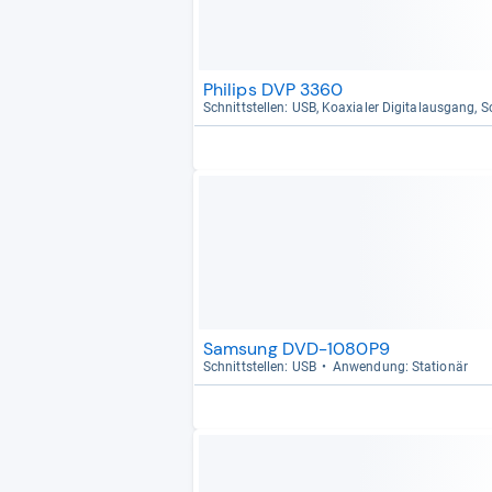
Philips DVP 3360
Schnitt­stel­len: USB, Koaxia­ler Digi­tal­aus­gang,
Samsung DVD-1080P9
Schnitt­stel­len: USB
Anwen­dung: Sta­tio­när