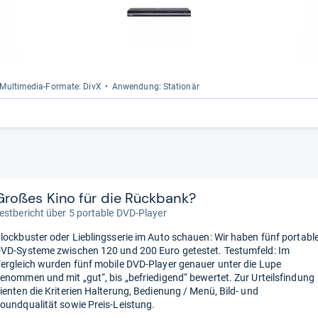
Mul­ti­me­dia-​For­mate: DivX
Anwen­dung: Sta­tio­när
Großes Kino für die Rückbank?
estbericht über 5 portable DVD-Player
lockbuster oder Lieblingsserie im Auto schauen: Wir haben fünf portabl
VD-Systeme zwischen 120 und 200 Euro getestet. Testumfeld: Im
ergleich wurden fünf mobile DVD-Player genauer unter die Lupe
enommen und mit „gut“, bis „befriedigend“ bewertet. Zur Urteilsfindung
ienten die Kriterien Halterung, Bedienung / Menü, Bild- und
oundqualität sowie Preis-Leistung.