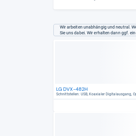
Wir arbeiten unabhängig und neutral. We
Sie uns dabei. Wir erhalten dann ggf. e
LG DVX-482H
Schnitt­stel­len: USB, Koaxia­ler Digi­tal­aus­gang,