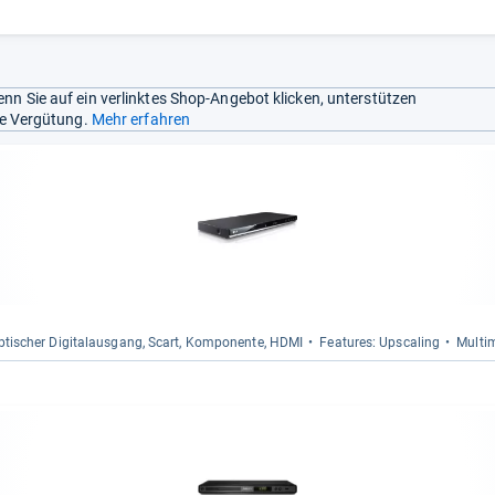
nn Sie auf ein verlinktes Shop-Angebot klicken, unterstützen
ine Vergütung.
Mehr erfahren
 Opti­scher Digi­tal­aus­gang, Scart, Kom­po­nente, HDMI
Fea­tu­res: Ups­ca­ling
Mul­ti­