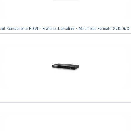
 Scart, Kom­po­nente, HDMI
Fea­tu­res: Ups­ca­ling
Mul­ti­me­dia-​For­mate: XviD, DivX