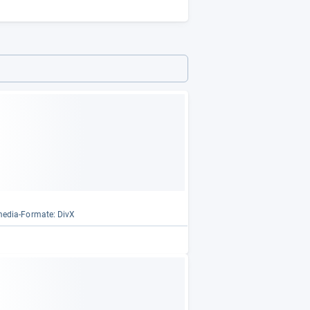
me­dia-​For­mate: DivX