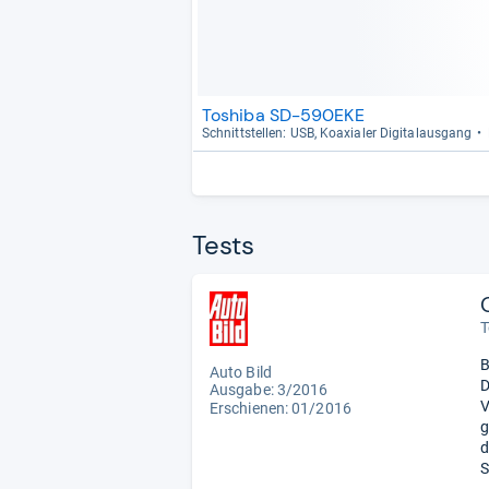
Toshiba SD-590EKE
Schnitt­stel­len: USB, Koaxia­ler Digi­tal­aus­gang
Tests
T
B
Auto Bild
D
Ausgabe: 3/2016
V
Erschienen: 01/2016
g
d
S