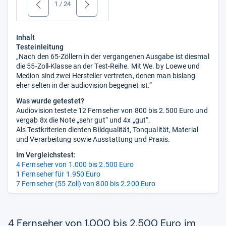
1
/
24
zurück
weiter
Inhalt
Testeinleitung
„Nach den 65-Zöllern in der vergangenen Ausgabe ist diesmal
die 55-Zoll-Klasse an der Test-Reihe. Mit We. by Loewe und
Medion sind zwei Hersteller vertreten, denen man bislang
eher selten in der audiovision begegnet ist.“
Was wurde getestet?
Audiovision testete 12 Fernseher von 800 bis 2.500 Euro und
vergab 8x die Note „sehr gut“ und 4x „gut“.
Als Testkriterien dienten Bildqualität, Tonqualität, Material
und Verarbeitung sowie Ausstattung und Praxis.
Im Vergleichstest:
4 Fernseher von 1.000 bis 2.500 Euro
1 Fernseher für 1.950 Euro
7 Fernseher (55 Zoll) von 800 bis 2.200 Euro
4 Fernseher von 1.000 bis 2.500 Euro im