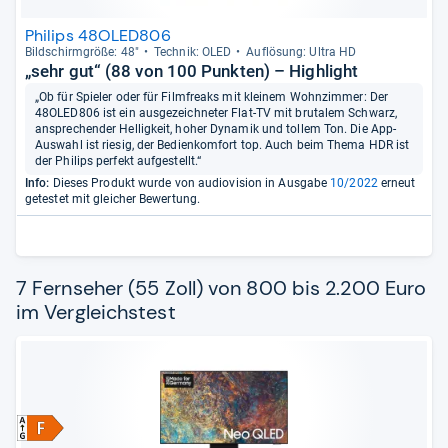
Philips 48OLED806
Bild­schirm­größe: 48"
Tech­nik: OLED
Auf­lö­sung: Ultra HD
„sehr gut“ (88 von 100 Punkten) – Highlight
„Ob für Spieler oder für Filmfreaks mit kleinem Wohnzimmer: Der
48OLED806 ist ein ausgezeichneter Flat-TV mit brutalem Schwarz,
ansprechender Helligkeit, hoher Dynamik und tollem Ton. Die App-
Auswahl ist riesig, der Bedienkomfort top. Auch beim Thema HDR ist
der Philips perfekt aufgestellt.“
Info:
Dieses Produkt wurde von audiovision in Ausgabe
10/2022
erneut
getestet mit gleicher Bewertung.
7 Fernseher (55 Zoll) von 800 bis 2.200 Euro
im Vergleichstest