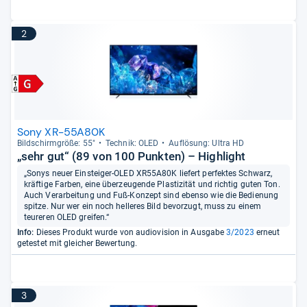
2
Sony XR-55A80K
Bild­schirm­größe: 55"
Tech­nik: OLED
Auf­lö­sung: Ultra HD
„sehr gut“ (89 von 100 Punkten) – Highlight
„Sonys neuer Einsteiger-OLED XR55A80K liefert perfektes Schwarz,
kräftige Farben, eine überzeugende Plastizität und richtig guten Ton.
Auch Verarbeitung und Fuß-Konzept sind ebenso wie die Bedienung
spitze. Nur wer ein noch helleres Bild bevorzugt, muss zu einem
teureren OLED greifen.“
Info:
Dieses Produkt wurde von audiovision in Ausgabe
3/2023
erneut
getestet mit gleicher Bewertung.
3