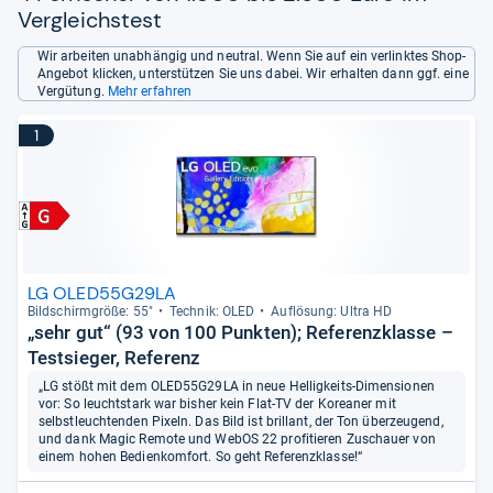
Vergleichstest
Wir arbeiten unabhängig und neutral. Wenn Sie auf ein verlinktes Shop-
Angebot klicken, unterstützen Sie uns dabei. Wir erhalten dann ggf. eine
Vergütung.
Mehr erfahren
1
LG OLED55G29LA
Bild­schirm­größe: 55"
Tech­nik: OLED
Auf­lö­sung: Ultra HD
„sehr gut“ (93 von 100 Punkten); Referenzklasse –
Testsieger, Referenz
„LG stößt mit dem OLED55G29LA in neue Helligkeits-Dimensionen
vor: So leuchtstark war bisher kein Flat-TV der Koreaner mit
selbstleuchtenden Pixeln. Das Bild ist brillant, der Ton überzeugend,
und dank Magic Remote und WebOS 22 profitieren Zuschauer von
einem hohen Bedienkomfort. So geht Referenzklasse!“