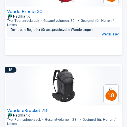
Vaude Brenta 30
Nachhaltig
Typ: Tou­ren­ruck­sack
Gesamt­vo­lu­men: 30 l
Geeig­net für: Her­ren /
Uni­sex
Der ideale Beglei­ter für anspruchs­volle Wan­de­run­gen.
Weiterlesen
16
Gut
1,8
Vaude eBracket 28
Nachhaltig
Typ: Fahr­radruck­sack
Gesamt­vo­lu­men: 28 l
Geeig­net für: Her­ren /
Uni­sex