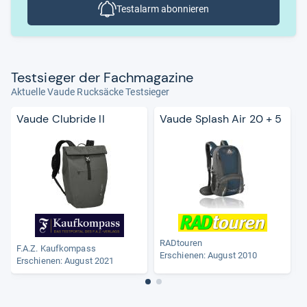
Testalarm abonnieren
Test­sie­ger der Fach­ma­ga­zine
Aktuelle Vaude Rucksäcke Testsieger
Vaude Clubride II
Vaude Splash Air 20 + 5
RADtouren
F.A.Z. Kaufkompass
Erschienen: August 2010
Erschienen: August 2021