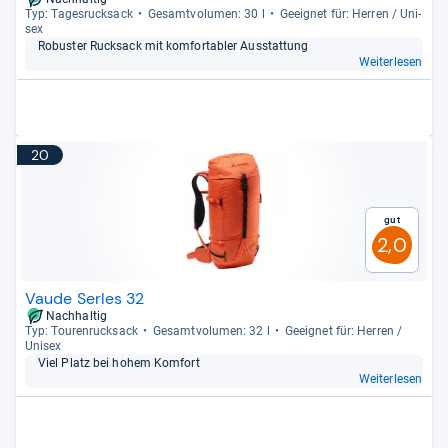
Typ: Tages­ruck­sack
Gesamt­vo­lu­men: 30 l
Geeig­net für: Her­ren / Uni­
sex
Robus­ter Ruck­sack mit kom­for­ta­bler Aus­stat­tung
Weiterlesen
20
Gut
2,0
Vaude Serles 32
Nachhaltig
Typ: Tou­ren­ruck­sack
Gesamt­vo­lu­men: 32 l
Geeig­net für: Her­ren /
Uni­sex
Viel Platz bei hohem Kom­fort
Weiterlesen