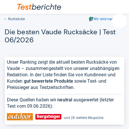
Rucksäcke
Wir sind nachhaltig
Suc
Die bes­ten Vaude Ruck­sä­cke | Test
Geben
Sie
06/2026
mindest
drei
Zeichen
Unser Ranking zeigt die aktuell besten Rucksäcke von
ein.
Vaude – zusammengestellt von unserer unabhängigen
Vorschl
Redaktion. In der Liste finden Sie von Kundinnen und
erschei
Kunden
gut bewertete Produkte
sowie Test- und
automat
Preissieger aus Testzeitschriften.
und
lassen
Diese Quellen haben wir
neutral
ausgewertet (letzter
sich
Test vom
09.06.2026
):
mit
den
und 28 weitere Magazine
Pfeiltas
auswähl