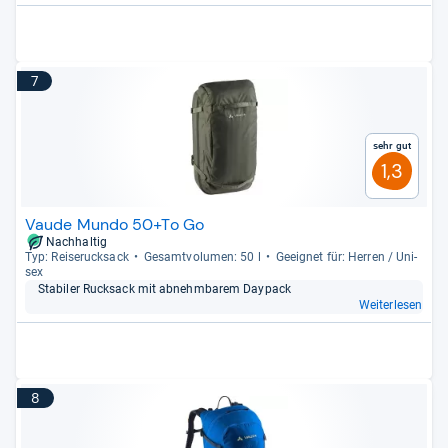
7
Sehr gut
1,3
Vaude Mundo 50+To Go
Nachhaltig
Typ: Rei­se­ruck­sack
Gesamt­vo­lu­men: 50 l
Geeig­net für: Her­ren / Uni­
sex
Sta­bi­ler Ruck­sack mit abnehm­ba­rem Daypack
Weiterlesen
8