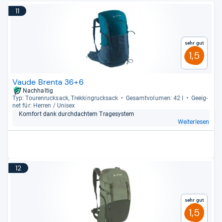
11
Sehr gut
1,5
Vaude Brenta 36+6
Nachhaltig
Typ: Tou­ren­ruck­sack, Trek­kin­gruck­sack
Gesamt­vo­lu­men: 42 l
Geeig­
net für: Her­ren / Uni­sex
Kom­fort dank durch­dach­tem Tra­ge­sys­tem
Weiterlesen
12
Sehr gut
1,5