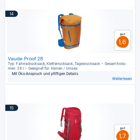
14
Gut
1,6
Vaude Proof 28
Typ: Fahr­radruck­sack, Klet­ter­ruck­sack, Tages­ruck­sack
Gesamt­vo­lu­
men: 28 l
Geeig­net für: Her­ren / Uni­sex
Mit Öko-​Anspruch und pfif­fi­gen Details
Weiterlesen
15
Gut
1,7