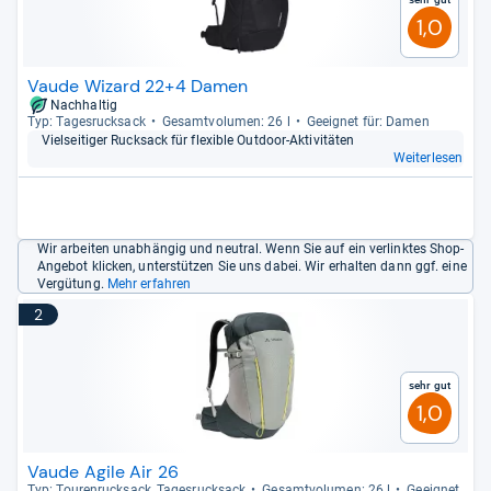
1,0
Vaude Wizard 22+4 Damen
Nachhaltig
Typ: Tages­ruck­sack
Gesamt­vo­lu­men: 26 l
Geeig­net für: Damen
Viel­sei­ti­ger Ruck­sack für fle­xi­ble Out­door-​Akti­vi­tä­ten
Weiterlesen
Wir arbeiten unabhängig und neutral. Wenn Sie auf ein verlinktes Shop-
Angebot klicken, unterstützen Sie uns dabei. Wir erhalten dann ggf. eine
Vergütung.
Mehr erfahren
2
Sehr gut
1,0
Vaude Agile Air 26
Typ: Tou­ren­ruck­sack, Tages­ruck­sack
Gesamt­vo­lu­men: 26 l
Geeig­net