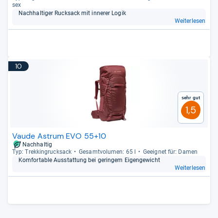
sex
Nach­hal­ti­ger Ruck­sack mit inne­rer Logik
Weiterlesen
10
Sehr gut
1,5
Vaude Astrum EVO 55+10
Nachhaltig
Typ: Trek­kin­gruck­sack
Gesamt­vo­lu­men: 65 l
Geeig­net für: Damen
Kom­for­ta­ble Aus­stat­tung bei gerin­gem Eigen­ge­wicht
Weiterlesen