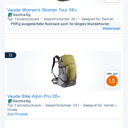
Vaude Women’s Skomer Tour 36+
Nachhaltig
Typ: Tou­ren­ruck­sack
Gesamt­vo­lu­men: 36 l
Geeig­net für: Damen
Pfif­fig aus­ge­stat­te­ter Ruck­sack auch für län­gere Wan­der­tou­ren
Weiterlesen
13
Sehr gut
1,5
Vaude Bike Alpin Pro 28+
Nachhaltig
Typ: Fahr­radruck­sack
Gesamt­vo­lu­men: 28 l
Geeig­net für: Her­ren /
Uni­sex
Zum Produkt