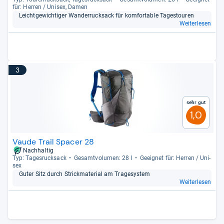
für: Her­ren / Uni­sex, Damen
Leicht­ge­wich­ti­ger Wan­der­ruck­sack für kom­for­ta­ble Tages­tou­ren
Weiterlesen
3
Sehr gut
1,0
Vaude Trail Spacer 28
Nachhaltig
Typ: Tages­ruck­sack
Gesamt­vo­lu­men: 28 l
Geeig­net für: Her­ren / Uni­
sex
Guter Sitz durch Strick­ma­te­rial am Tra­ge­sys­tem
Weiterlesen