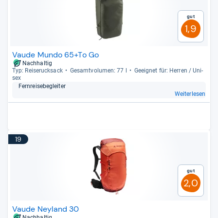
Gut
1,9
Vaude Mundo 65+To Go
Nachhaltig
Typ: Rei­se­ruck­sack
Gesamt­vo­lu­men: 77 l
Geeig­net für: Her­ren / Uni­
sex
Fern­rei­se­be­glei­ter
Weiterlesen
19
Gut
2,0
Vaude Neyland 30
Nachhaltig