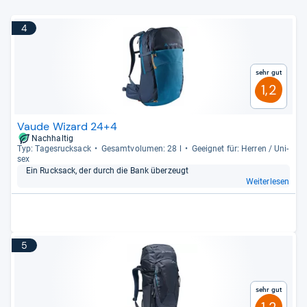
4
Sehr gut
1,2
Vaude Wizard 24+4
Nachhaltig
Typ: Tages­ruck­sack
Gesamt­vo­lu­men: 28 l
Geeig­net für: Her­ren / Uni­
sex
Ein Ruck­sack, der durch die Bank über­zeugt
Weiterlesen
5
Sehr gut
1,2