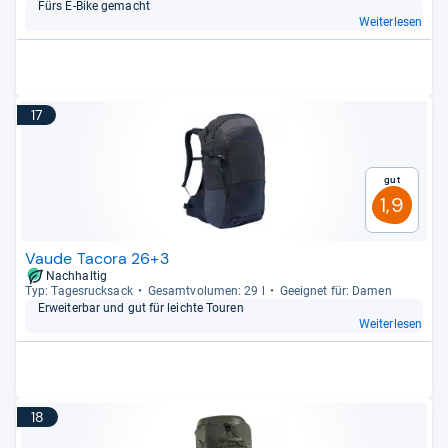
Fürs E-​Bike gemacht
Weiterlesen
17
Gut
1,9
Vaude Tacora 26+3
Nachhaltig
Typ: Tages­ruck­sack
Gesamt­vo­lu­men: 29 l
Geeig­net für: Damen
Erweiter­bar und gut für leichte Tou­ren
Weiterlesen
18