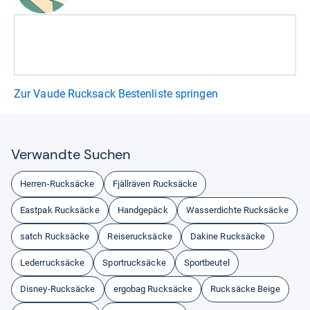
Zur Vaude Rucksack Bestenliste springen
Ver­wandte Suchen
Herren-Rucksäcke
Fjällräven Rucksäcke
Eastpak Rucksäcke
Handgepäck
Wasserdichte Rucksäcke
satch Rucksäcke
Reiserucksäcke
Dakine Rucksäcke
Lederrucksäcke
Sportrucksäcke
Sportbeutel
Disney-Rucksäcke
ergobag Rucksäcke
Rucksäcke Beige