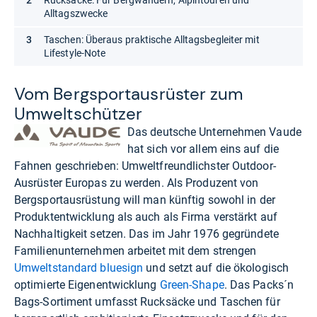
Rucksäcke: Für Bergwandern, Alpintouren und
Alltagszwecke
Taschen: Überaus praktische Alltagsbegleiter mit
Lifestyle-Note
Vom Bergs­portaus­rüs­ter zum
Umwelt­schüt­zer
Das deutsche Unternehmen Vaude
hat sich vor allem eins auf die
Fahnen geschrieben: Umweltfreundlichster Outdoor-
Ausrüster Europas zu werden. Als Produzent von
Bergsportausrüstung will man künftig sowohl in der
Produktentwicklung als auch als Firma verstärkt auf
Nachhaltigkeit setzen. Das im Jahr 1976 gegründete
Familienunternehmen arbeitet mit dem strengen
Umweltstandard bluesign
und setzt auf die ökologisch
optimierte Eigenentwicklung
Green-Shape
. Das Packs´n
Bags-Sortiment umfasst Rucksäcke und Taschen für