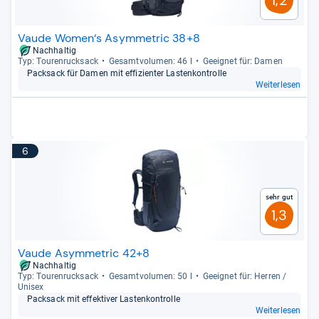
Vaude Women‘s Asymmetric 38+8
Nachhaltig
Typ: Tou­ren­ruck­sack
Gesamt­vo­lu­men: 46 l
Geeig­net für: Damen
Pack­sack für Damen mit effi­zi­en­ter Las­ten­kon­trolle
Weiterlesen
6
Sehr gut
1,3
Vaude Asymmetric 42+8
Nachhaltig
Typ: Tou­ren­ruck­sack
Gesamt­vo­lu­men: 50 l
Geeig­net für: Her­ren /
Uni­sex
Pack­sack mit effek­ti­ver Las­ten­kon­trolle
Weiterlesen