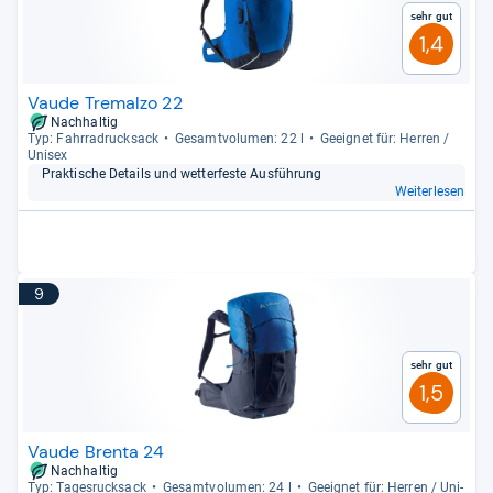
Sehr gut
1,4
Vaude Tremalzo 22
Nachhaltig
Typ: Fahr­radruck­sack
Gesamt­vo­lu­men: 22 l
Geeig­net für: Her­ren /
Uni­sex
Prak­ti­sche Details und wet­ter­feste Aus­füh­rung
Weiterlesen
9
Sehr gut
1,5
Vaude Brenta 24
Nachhaltig
Typ: Tages­ruck­sack
Gesamt­vo­lu­men: 24 l
Geeig­net für: Her­ren / Uni­