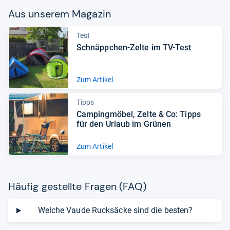
Aus unse­rem Maga­zin
Test
Schnäpp­chen-​Zelte im TV-​Test
Zum Artikel
Tipps
Cam­ping­mö­bel, Zelte & Co: Tipps
für den Urlaub im Grü­nen
Zum Artikel
Häu­fig gestellte Fra­gen (FAQ)
Welche Vaude Rucksäcke sind die besten?