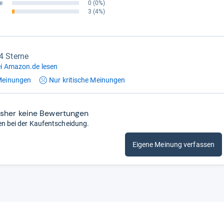
e
0
(0%)
3
(4%)
,4 Sterne
i Amazon.de lesen
einungen
Nur kritische
Meinungen
isher keine Bewertungen
en bei der Kaufentscheidung.
Eigene Meinung verfassen