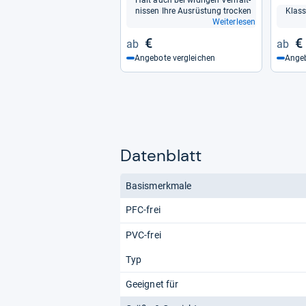
Hält auch bei wid­ri­gen Ver­hält­
nis­sen Ihre Aus­rüs­tung tro­cken
Klas­
Weiterlesen
€
€
Angebote vergleichen
Angeb
Datenblatt
Basismerkmale
PFC-frei
PVC-frei
Typ
Geeignet für