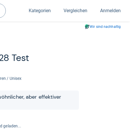
Kategorien
Vergleichen
Anmelden
Suchen
Wir sind nachhaltig
28 Test
­ren / Uni­sex
hn­li­cher, aber effek­ti­ver
rd geladen...