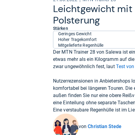
Leicht­ge­wicht mit 
Pols­te­rung
Stärken
Geringes Gewicht
Hoher Tragekomfort
Mitgelieferte Regenhülle
Der MTN Trainer 28 von Salewa ist ein
etwas mehr als ein Kilogramm auf die
zwar ungewöhnlich fest, laut
Test von
Nutzerrezensionen in Anbietershops lo
komfortabel bei längeren Touren. Die
außen finden Sie nur eine obere Reißv
eine Einteilung ohne separate Taschen
Eine verstaubare Regenhülle ist im Li
von
Christian Stede