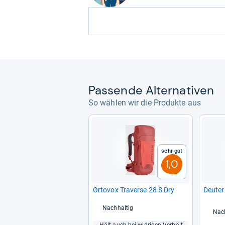
Pas­sende Alter­na­ti­ven
So wählen wir die Produkte aus
Sehr gut
1,0
Orto­vox Tra­verse 28 S Dry
Deu­te
Nachhaltig
Nac