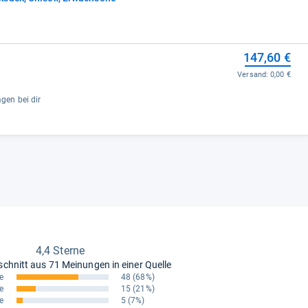
147,60 €
Versand:
0,00 €
agen bei dir
4,4 Sterne
schnitt aus
71 Meinungen in einer Quelle
e
48
(68%)
e
15
(21%)
e
5
(7%)