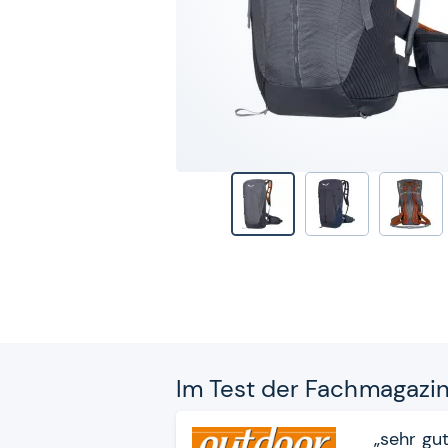
Im Test der Fach­ma­ga­zi
„sehr gut