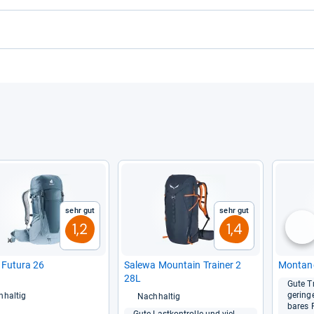
Sehr gut
Sehr gut
1,2
1,4
nä
r Futura 26
Salewa Moun­tain Trai­ner 2
Mon­tane
28L
Gute Tr
gerin­g
hhaltig
Nachhaltig
ba­res 