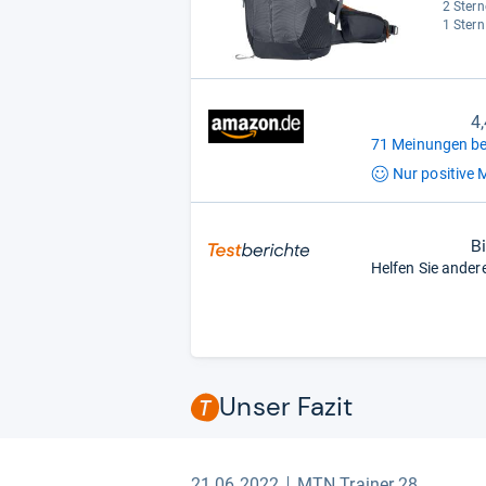
2 Stern
1 Stern
4
71 Meinungen be
Nur positive
M
B
Helfen Sie ander
Unser Fazit
21.06.2022
MTN Trainer 28