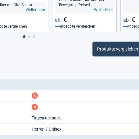
Gute Last­kon­trolle und viel
si­ker mit Öko-​Schub
Bewe­gungs­frei­heit
Weiterlesen
Weiterlesen
€
€
ote vergleichen
Angebote vergleichen
Angebo
Produkte vergleichen
fehlt
fehlt
Tagesrucksack
Herren / Unisex