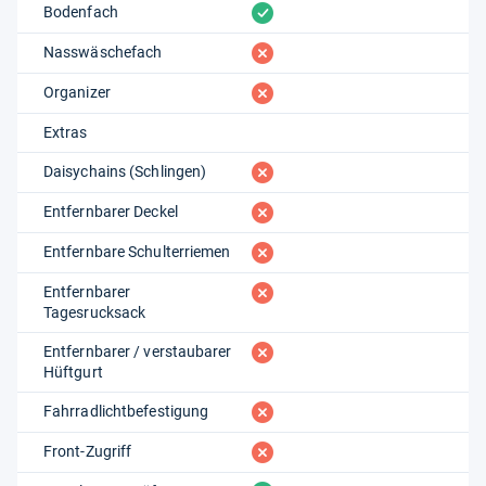
vorhanden
Bodenfach
fehlt
Nasswäschefach
fehlt
Organizer
Extras
fehlt
Daisychains (Schlingen)
fehlt
Entfernbarer Deckel
fehlt
Entfernbare Schulterriemen
fehlt
Entfernbarer
Tagesrucksack
fehlt
Entfernbarer / verstaubarer
Hüftgurt
fehlt
Fahrradlichtbefestigung
fehlt
Front-Zugriff