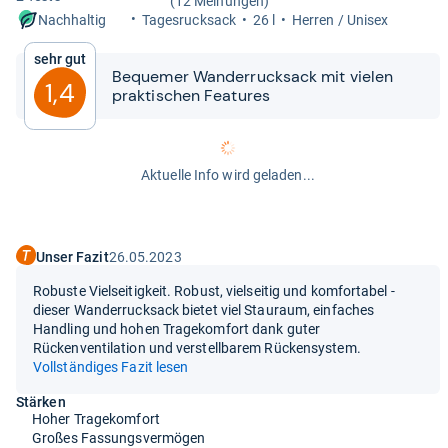
(12 Meinungen)
Tages­ruck­sack
26 l
Her­ren / Uni­sex
Nachhaltig
Sehr gut
Beque­mer Wan­der­ruck­sack mit vie­len
1,4
prak­ti­schen Fea­tu­res
Aktuelle Info wird geladen...
Unser Fazit
26.05.2023
Robuste Vielseitigkeit. Robust, vielseitig und komfortabel -
dieser Wanderrucksack bietet viel Stauraum, einfaches
Handling und hohen Tragekomfort dank guter
Rückenventilation und verstellbarem Rückensystem.
Vollständiges Fazit lesen
Stärken
Hoher Tragekomfort
Großes Fassungsvermögen