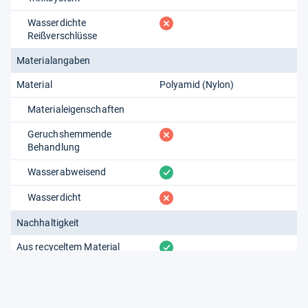
fehlt
Wasserdichte
Reißverschlüsse
Materialangaben
Material
Polyamid (Nylon)
Materialeigenschaften
fehlt
Geruchshemmende
Behandlung
vorhanden
Wasserabweisend
fehlt
Wasserdicht
Nachhaltigkeit
vorhanden
Aus recyceltem Material
Fair produziert
k.A.
vorhanden
Schadstoffarm