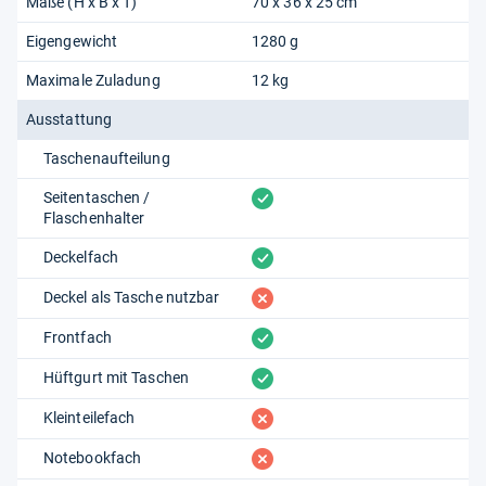
Maße (H x B x T)
70 x 36 x 25 cm
Eigengewicht
1280 g
Maximale Zuladung
12 kg
Ausstattung
Taschenaufteilung
vorhanden
Seitentaschen /
Flaschenhalter
vorhanden
Deckelfach
fehlt
Deckel als Tasche nutzbar
vorhanden
Frontfach
vorhanden
Hüftgurt mit Taschen
fehlt
Kleinteilefach
fehlt
Notebookfach