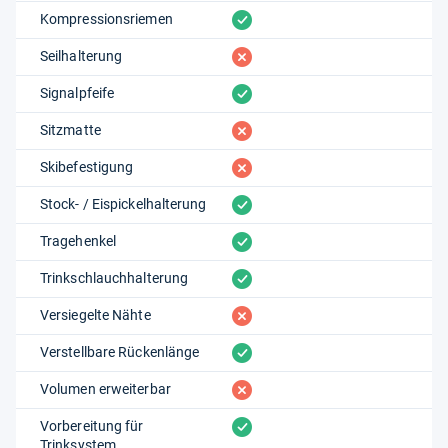
vorhanden
Kompressionsriemen
fehlt
Seilhalterung
vorhanden
Signalpfeife
fehlt
Sitzmatte
fehlt
Skibefestigung
vorhanden
Stock- / Eispickelhalterung
vorhanden
Tragehenkel
vorhanden
Trinkschlauchhalterung
fehlt
Versiegelte Nähte
vorhanden
Verstellbare Rückenlänge
fehlt
Volumen erweiterbar
vorhanden
Vorbereitung für
Trinksystem