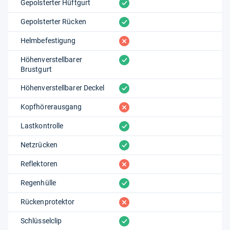
vorhanden
Gepolsterter Hüftgurt
vorhanden
Gepolsterter Rücken
fehlt
Helmbefestigung
vorhanden
Höhenverstellbarer
Brustgurt
vorhanden
Höhenverstellbarer Deckel
fehlt
Kopfhörerausgang
vorhanden
Lastkontrolle
vorhanden
Netzrücken
fehlt
Reflektoren
vorhanden
Regenhülle
fehlt
Rückenprotektor
vorhanden
Schlüsselclip