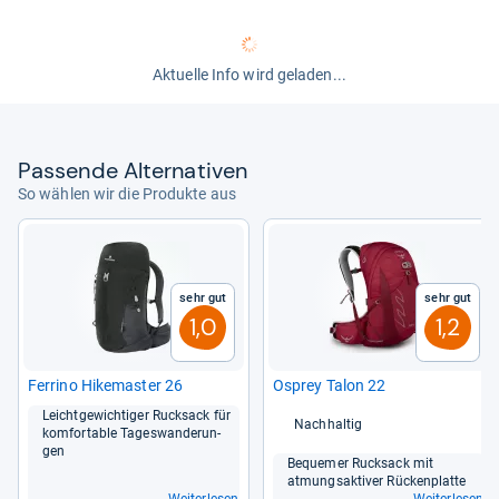
Aktuelle Info wird geladen...
Pas­sende Alter­na­ti­ven
So wählen wir die Produkte aus
Sehr gut
Sehr gut
1,0
1,2
Fer­rino Hike­mas­ter 26
Osprey Talon 22
Leicht­ge­wich­ti­ger Ruck­sack für
Nachhaltig
kom­for­ta­ble Tages­wan­de­run­
gen
Beque­mer Ruck­sack mit
atmungs­ak­ti­ver Rücken­platte
Weiterlesen
Weiterlesen