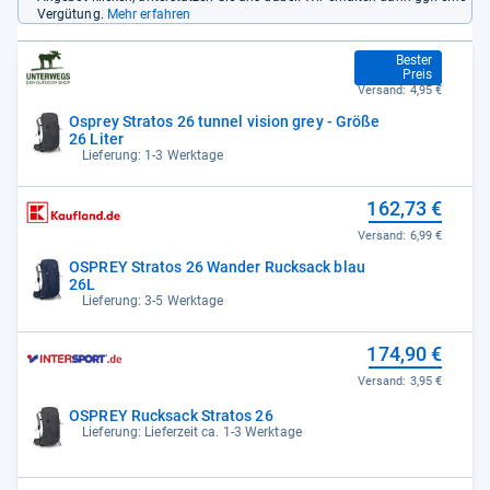
Vergütung.
Mehr erfahren
134,95 €
Bester
Preis
Versand:
4,95 €
Osprey Stratos 26 tunnel vision grey - Größe
26 Liter
Lieferung: 1-3 Werktage
162,73 €
Versand:
6,99 €
OSPREY Stratos 26 Wander Rucksack blau
26L
Lieferung: 3-5 Werktage
174,90 €
Versand:
3,95 €
OSPREY Rucksack Stratos 26
Lieferung: Lieferzeit ca. 1-3 Werktage