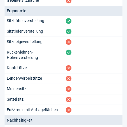
fehlt
Geteilte Sitzfläche
Ergonomie
vorhanden
Sitzhöhenverstellung
vorhanden
Sitztiefenverstellung
fehlt
Sitzneigeverstellung
vorhanden
Rückenlehnen-
Höhenverstellung
fehlt
Kopfstütze
fehlt
Lendenwirbelstütze
fehlt
Muldensitz
fehlt
Sattelsitz
fehlt
Fußkreuz mit Auflageflächen
Nachhaltigkeit