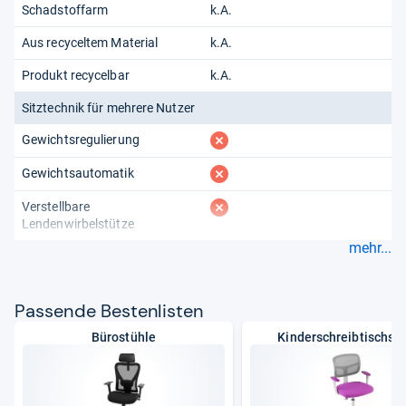
Schadstoffarm
k.A.
Aus recyceltem Material
k.A.
Produkt recycelbar
k.A.
Sitztechnik für mehrere Nutzer
fehlt
Gewichtsregulierung
fehlt
Gewichtsautomatik
fehlt
Verstellbare
Lendenwirbelstütze
mehr...
Pas­sende Bes­ten­lis­ten
Bürostühle
Kinderschreibtischst