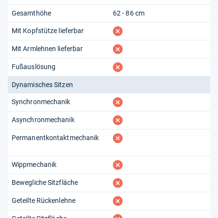
Gesamthöhe
62 - 86 cm
fehlt
Mit Kopfstütze lieferbar
fehlt
Mit Armlehnen lieferbar
fehlt
Fußauslösung
Dynamisches Sitzen
fehlt
Synchronmechanik
fehlt
Asynchronmechanik
fehlt
Permanentkontaktmechanik
fehlt
Wippmechanik
fehlt
Bewegliche Sitzfläche
fehlt
Geteilte Rückenlehne