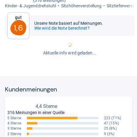
(316 Meinungen)
Kin­der-​ & Jugend­dreh­stuhl
Sitz­hö­hen­ver­stel­lung
Sitz­tie­fen­ver­ste
Gut
Unsere Note basiert auf Meinungen.
1,6
Wie wird die Note berechnet?
Aktuelle Info wird geladen...
Kun­den­mei­nun­gen
4,4 Sterne
316 Meinungen in einer Quelle
5 Sterne
223
(71%)
4 Sterne
47
(15%)
3 Sterne
25
(8%)
2 Sterne
9
(3%)