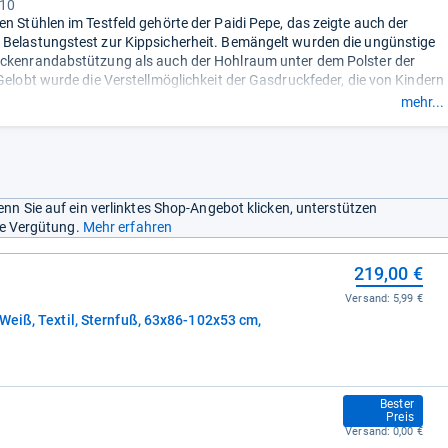
 10
en Stühlen im Testfeld gehörte der Paidi Pepe, das zeigte auch der
Belastungstest zur Kippsicherheit. Bemängelt wurden die ungünstige
ckenrandabstützung als auch der Hohlraum unter dem Polster der
 Gelobt wurde die Verstellmöglichkeit der Gasdruckfeder, die von Kindern
 problemlos benutzt werden kann. Lediglich die Griffmulde am Stellteil
mehr...
estern zu klein.
- Zusammengefasst durch unsere Redaktion.
nn Sie auf ein verlinktes Shop-Angebot klicken, unterstützen
ine Vergütung.
Mehr erfahren
219,00 €
Versand:
5,99 €
Weiß, Textil, Sternfuß, 63x86-102x53 cm,
222,00 €
Bester
Preis
Versand:
0,00 €