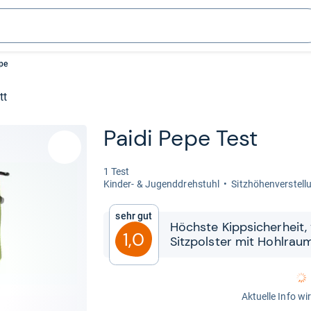
pe
tt
Paidi Pepe Test
1 Test
Kin­der-​ & Jugend­dreh­stuhl
Sitz­hö­hen­ver­stel­
Sehr gut
Höchste Kipp­si­cher­heit,
1,0
Sitz­pols­ter mit Hohl­rau
Aktuelle Info wi