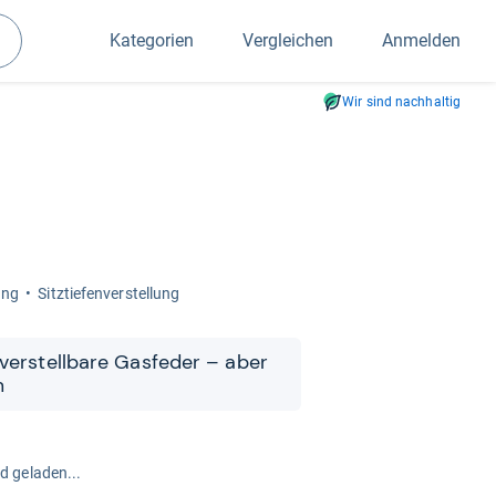
Kategorien
Vergleichen
Anmelden
Suchen
Wir sind nachhaltig
lung
Sitz­tie­fen­ver­stel­lung
 ver­stell­bare Gas­fe­der – aber
m
rd geladen...