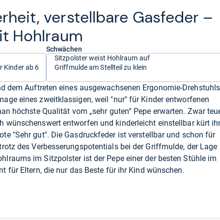
­heit, ver­stell­bare Gas­fe­der –
mit Hohl­raum
Schwächen
Sitzpolster weist Hohlraum auf
r Kinder ab 6
Griffmulde am Stellteil zu klein
 und dem Auftreten eines ausgewachsenen Ergonomie-Drehstuhl
ge eines zweitklassigen, weil "nur" für Kinder entworfenen
man höchste Qualität vom „sehr guten“ Pepe erwarten. Zwar teue
 wünschenswert entworfen und kinderleicht einstellbar kürt ih
te "Sehr gut". Die Gasdruckfeder ist verstellbar und schon für
rotz des Verbesserungspotentials bei der Griffmulde, der Lage
lraums im Sitzpolster ist der Pepe einer der besten Stühle im
 für Eltern, die nur das Beste für ihr Kind wünschen.