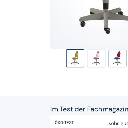
Im Test der Fach­ma­ga­zi
„sehr gut
ÖKO-TEST