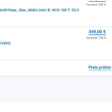
Versand:
5,90 €
PAIDI Kinder-und Jugenddrehstuhl Pepe , blau , Maße (cm): B: 44 H: 100 T: 52.0
349,00 €
Versand:
7,95 €
hl PEPE
Preis prüfen