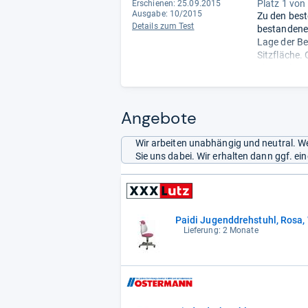
Platz 1 von
Erschienen: 25.09.2015
Ausgabe: 10/2015
Zu den best
Details zum Test
bestandene 
Lage der Be
Sitzfläche.
ab 6 Jahren
fanden die T
Angebote
Wir arbeiten unabhängig und neutral. We
Sie uns dabei. Wir erhalten dann ggf. e
Paidi Jugenddrehstuhl, Rosa, 
Lieferung: 2 Monate