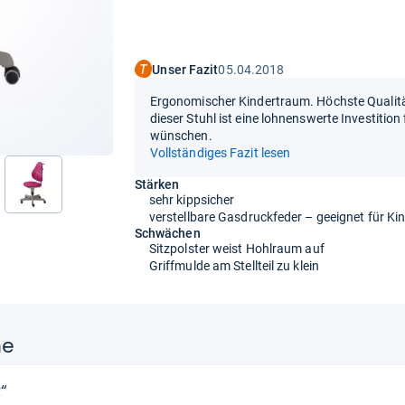
Unser Fazit
05.04.2018
Ergonomischer Kindertraum. Höchste Qualität 
dieser Stuhl ist eine lohnenswerte Investition 
wünschen.
Vollständiges Fazit lesen
Stärken
nächste
sehr kippsicher
verstellbare Gasdruckfeder – geeignet für Ki
Schwächen
Sitzpolster weist Hohlraum auf
Griffmulde am Stellteil zu klein
ne
“