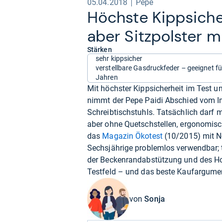
05.04.2018
Pepe
Höchste Kipp­si­cher
aber Sitz­pols­ter 
Stärken
sehr kippsicher
verstellbare Gasdruckfeder – geeignet fü
Jahren
Mit höchster Kippsicherheit im Test
nimmt der Pepe Paidi Abschied vom Ima
Schreibtischstuhls. Tatsächlich darf 
aber ohne Quetschstellen, ergonomisch
das
Magazin Ökotest
(10/2015) mit No
Sechsjährige problemlos verwendbar; t
der Beckenrandabstützung und des Hoh
Testfeld – und das beste Kaufargument
von
Sonja