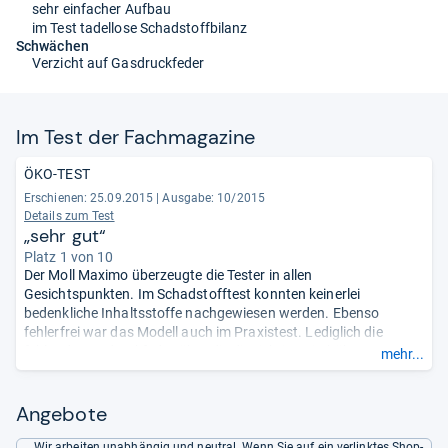
sehr einfacher Aufbau
im Test tadellose Schadstoffbilanz
Schwächen
Verzicht auf Gasdruckfeder
Im Test der Fach­ma­ga­zine
ÖKO-TEST
Erschienen: 25.09.2015
|
Ausgabe: 10/2015
Details zum Test
„sehr gut“
Platz 1 von 10
Der Moll Maximo überzeugte die Tester in allen
Gesichtspunkten. Im Schadstofftest konnten keinerlei
bedenkliche Inhaltsstoffe nachgewiesen werden. Ebenso
fehlerfrei war das Modell auch im Praxistest. Lediglich die
fehlende Gasdruckfeder, über die die richtige Sitzhöhe
mehr...
einzustellen ist, wurde von den Testern als Manko
angesehen.
- Zusammengefasst durch unsere Redaktion.
Angebote
Wir arbeiten unabhängig und neutral. Wenn Sie auf ein verlinktes Shop-