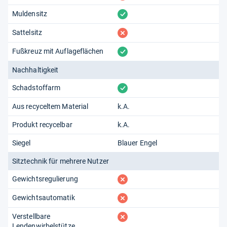
vorhanden
Muldensitz
fehlt
Sattelsitz
vorhanden
Fußkreuz mit Auflageflächen
Nachhaltigkeit
vorhanden
Schadstoffarm
Aus recyceltem Material
k.A.
Produkt recycelbar
k.A.
Siegel
Blauer Engel
Sitztechnik für mehrere Nutzer
fehlt
Gewichtsregulierung
fehlt
Gewichtsautomatik
fehlt
Verstellbare
Lendenwirbelstütze