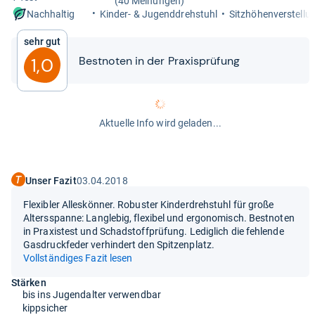
(40 Meinungen)
Kin­der-​ & Jugend­dreh­stuhl
Sitz­hö­hen­ver­stel­lu
Nachhaltig
Sehr gut
Best­no­ten in der Pra­xis­prü­fung
1,0
Aktuelle Info wird geladen...
Unser Fazit
03.04.2018
Flexibler Alleskönner. Robuster Kinderdrehstuhl für große
Altersspanne: Langlebig, flexibel und ergonomisch. Bestnoten
in Praxistest und Schadstoffprüfung. Lediglich die fehlende
Gasdruckfeder verhindert den Spitzenplatz.
Vollständiges Fazit lesen
Stärken
bis ins Jugendalter verwendbar
kippsicher