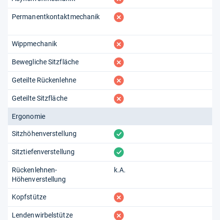
fehlt
Permanentkontaktmechanik
fehlt
Wippmechanik
fehlt
Bewegliche Sitzfläche
fehlt
Geteilte Rückenlehne
fehlt
Geteilte Sitzfläche
Ergonomie
vorhanden
Sitzhöhenverstellung
vorhanden
Sitztiefenverstellung
Rückenlehnen-
k.A.
Höhenverstellung
fehlt
Kopfstütze
fehlt
Lendenwirbelstütze