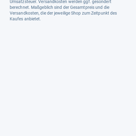
Umsatzsteuer. Versandkosten werden ggf. gesondert
berechnet. Maßgeblich sind der Gesamtpreis und die
Versandkosten, die der jeweilige Shop zum Zeitpunkt des
Kaufes anbietet.
Mehr Infos dazu in unseren FAQs
Newsletter
Neutrale Ratgeber – hilfreich für Ihre
Produktwahl
Gut getestete Produkte – passend zur
Jahreszeit
Tipps & Tricks
Datenschutz und Widerruf