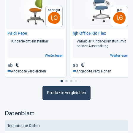
Sehr gut
Gut
1,0
1,6
Paidi Pepe
hjh Office Kid Flex
Kin­der­leicht ein­stell­bar
Varia­bler Kin­der-​Dreh­stuhl mit
soli­der Aus­stat­tung
Weiterlesen
Weiterlesen
€
€
Angebote vergleichen
Angebote vergleichen
Produkte vergleichen
Datenblatt
Technische Daten