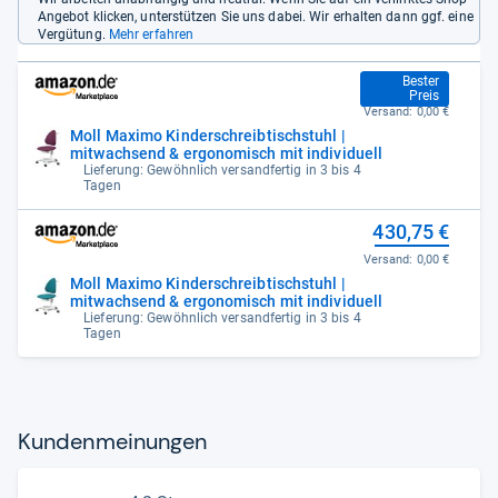
Angebot klicken, unterstützen Sie uns dabei. Wir erhalten dann ggf. eine
Vergütung.
Mehr erfahren
394,75 €
Bester
Preis
Versand:
0,00 €
Moll Maximo Kinderschreibtischstuhl |
mitwachsend & ergonomisch mit individuell
Lieferung: Gewöhnlich versandfertig in 3 bis 4
Tagen
430,75 €
Versand:
0,00 €
Moll Maximo Kinderschreibtischstuhl |
mitwachsend & ergonomisch mit individuell
Lieferung: Gewöhnlich versandfertig in 3 bis 4
Tagen
Kun­den­mei­nun­gen