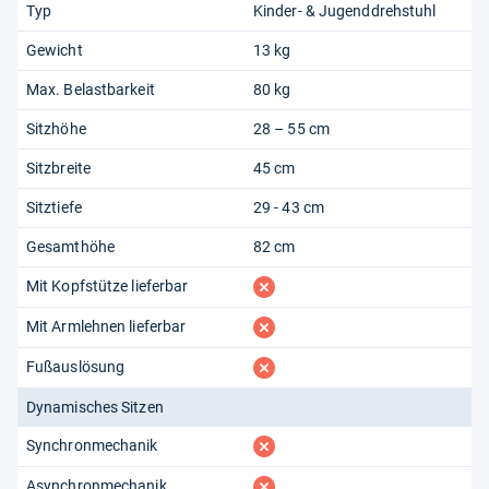
Typ
Kinder- & Jugenddrehstuhl
Gewicht
13 kg
Max. Belastbarkeit
80 kg
Sitzhöhe
28 – 55 cm
Sitzbreite
45 cm
Sitztiefe
29 - 43 cm
Gesamthöhe
82 cm
fehlt
Mit Kopfstütze lieferbar
fehlt
Mit Armlehnen lieferbar
fehlt
Fußauslösung
Dynamisches Sitzen
fehlt
Synchronmechanik
fehlt
Asynchronmechanik