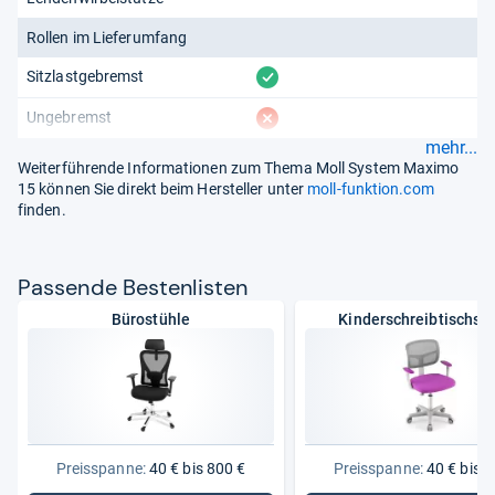
Rollen im Lieferumfang
vorhanden
Sitzlastgebremst
fehlt
Ungebremst
mehr...
Weiterführende Informationen zum Thema Moll System Maximo
15 können Sie direkt beim Hersteller unter
moll-funktion.com
finden.
Pas­sende Bes­ten­lis­ten
Bürostühle
Kinderschreibtischst
Preisspanne:
40 € bis 800 €
Preisspanne:
40 € bis 2