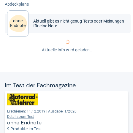
Abdeck­plane
ohne
Aktuell gibt es nicht genug Tests oder Meinungen
Endnote
für eine Note.
Aktuelle Info wird geladen...
Im Test der Fach­ma­ga­zine
Erschienen: 11.12.2019
|
Ausgabe: 1/2020
Details zum Test
ohne Endnote
9 Produkte im Test