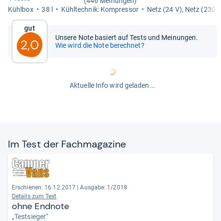
(446 Meinungen)
Kühl­box
38 l
Kühl­tech­nik: Kom­pres­sor
Netz (24 V), Netz (230 V
Gut
Unsere Note basiert auf Tests und Meinungen.
2,0
Wie wird die Note berechnet?
Aktuelle Info wird geladen...
Im Test der Fach­ma­ga­zine
Erschienen: 16.12.2017
|
Ausgabe: 1/2018
Details zum Test
ohne Endnote
„Testsieger“