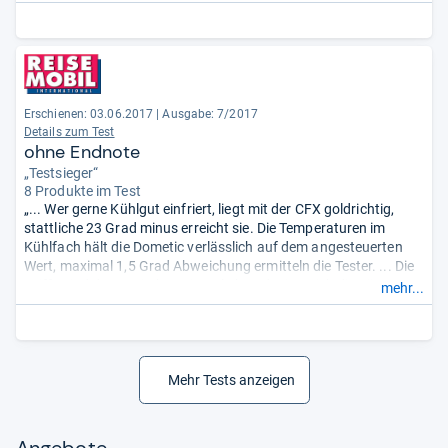
Erschienen: 03.06.2017
|
Ausgabe: 7/2017
Details zum Test
ohne Endnote
„Testsieger“
8 Produkte im Test
„... Wer gerne Kühlgut einfriert, liegt mit der CFX goldrichtig,
stattliche 23 Grad minus erreicht sie. Die Temperaturen im
Kühlfach hält die Dometic verlässlich auf dem angesteuerten
Wert, maximal 1,5 Grad Abweichung ermitteln die Tester. ... Die
Griffe sind demontierbar, einmal ab, reduziert sich die Länge um
mehr...
80 Millimeter. Per optionalem Montage-Set lässt sich die Box
solide im Fahrzeug fixieren.“
Mehr Tests anzeigen