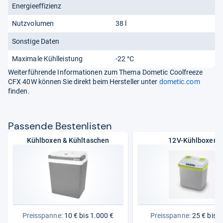
Energieeffizienz
Nutzvolumen
38 l
Sonstige Daten
Maximale Kühlleistung
-22 °C
Weiterführende Informationen zum Thema Dometic Coolfreeze
CFX 40W können Sie direkt beim Hersteller unter
dometic.com
finden.
Pas­sende Bes­ten­lis­ten
Kühlboxen & Kühltaschen
12V-Kühlboxen
Preisspanne:
10 € bis 1.000 €
Preisspanne:
25 € bis 9