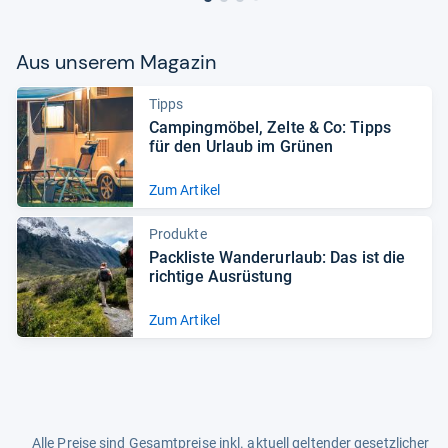
Aus unse­rem Maga­zin
Tipps
Cam­ping­mö­bel, Zelte & Co: Tipps
für den Urlaub im Grü­nen
Zum Artikel
Produkte
Pack­liste Wan­der­ur­laub: Das ist die
rich­tige Aus­rüs­tung
Zum Artikel
Alle Preise sind Gesamtpreise inkl. aktuell geltender gesetzlicher