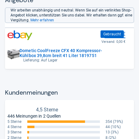
Angebote
Wir arbeiten unabhängig und neutral. Wenn Sie auf ein verlinktes Shop-
Angebot klicken, unterstützen Sie uns dabei. Wir erhalten dann ggf. eine
Vergütung.
Mehr erfahren
658,99 €
Gebraucht
Versand:
0,00 €
Dometic CoolFreeze CFX 40 Kompressor-
Kühlbox 39,8cm breit 41 Liter 1819751
Lieferung: Auf Lager
Kun­den­mei­nun­gen
4,5 Sterne
446 Meinungen in 2 Quellen
5 Sterne
354
(79%)
4 Sterne
44
(10%)
3 Sterne
13
(3%)
2 Sterne
8
(2%)