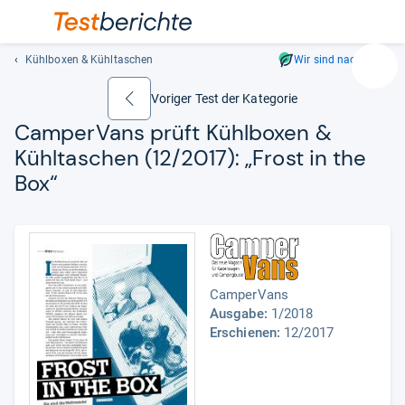
Kühlboxen & Kühltaschen
Wir sind nachhaltig
Suc
Geben
Voriger Test der Kategorie
zurück
Sie
Cam­per­Vans prüft Kühl­bo­xen &
mindest
Kühl­ta­schen (12/2017): „Frost in the
drei
Zeichen
Box“
ein.
Vorschl
erschei
automat
und
CamperVans
lassen
Ausgabe:
1/2018
sich
Erschienen:
12/2017
mit
den
Pfeiltas
auswähl