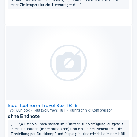
einer Zieltemperatur ein. Hervorragend! ...“
Indel Isotherm Travel Box TB 18
Typ: Kühl­box
Nutz­vo­lu­men: 18 l
Kühl­tech­nik: Kom­pres­sor
ohne Endnote
„... 17,4 Liter Volumen stehen im Kühlfach zur Verfügung, aufgeteilt
in ein Hauptfach (leider ohne Korb) und ein kleines Nebenfach. Die
Einstellung per Druckknopf und Display ist kinderleicht, die Indel hält