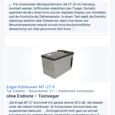
„... Per universalem Montage-Set kann die CF 26 im Fahrzeug
montiert werden, Griffmulden erleichtern das Tragen. Dometic
spendiert der Box einen Korb und ein digitales Display zum Einstellen
und der Kontrolle der Zieltemperatur. In einem Test regelt die Dometic
allerdings deutlich über Zielwert ein, beim Cool-down auf
Minustemperaturen erlaubt sie sich eine durchschnittliche
Abweichung von über plus/minus fünf Grad ...“
Engel Kühlboxen MT-27-F
Typ: Kühl­box
Nutz­vo­lu­men: 21 l
Kühl­tech­nik: Kom­pres­sor
ohne Endnote – Testsieger
„Die Engel MT 27 brummelt mit gerade einmal 40,3 dB - die leiseste
unter den kleinen Kühlboxen. Ihr Kompressor schnurrt leise, ein
angenehmes Geräusch. ... Die Engel kühlt nicht ganz so schnell
herunter wie die anderen Boxen, regelt dafür unerreicht exakt auf