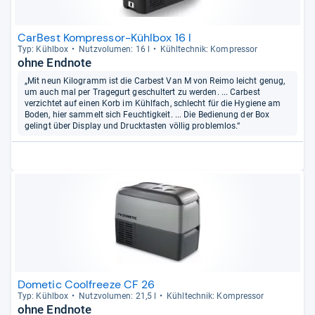
CarBest Kompressor-Kühlbox 16 l
Typ: Kühl­box
Nutz­vo­lu­men: 16 l
Kühl­tech­nik: Kom­pres­sor
ohne Endnote
„Mit neun Kilogramm ist die Carbest Van M von Reimo leicht genug,
um auch mal per Tragegurt geschultert zu werden. ... Carbest
verzichtet auf einen Korb im Kühlfach, schlecht für die Hygiene am
Boden, hier sammelt sich Feuchtigkeit. ... Die Bedienung der Box
gelingt über Display und Drucktasten völlig problemlos.“
Dometic Coolfreeze CF 26
Typ: Kühl­box
Nutz­vo­lu­men: 21,5 l
Kühl­tech­nik: Kom­pres­sor
ohne Endnote