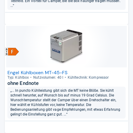
Testfeld. Ein Vorteil für Camper, die die Box häufiger tragen müssen.
...“
Engel Kühlboxen MT-45-FS
Typ: Kühl­box
Nutz­vo­lu­men: 40 l
Kühl­tech­nik: Kom­pres­sor
ohne Endnote
„... In puncto Kühlleistung gibt sich die MT keine Blöße. Sie kühlt
schnell herunter, auf Wunsch bis auf minus 19 Grad Celsius. Die
Wunschtemperatur stellt der Camper über einen Drehschalter ein,
hier wählt er Kühlstufen vor, keine Temperatur. Die
Bedienungsanleitung gibt vage Empfehlungen, mit etwas Erfahrung
gelingt die Einstellung ganz gut. ...“