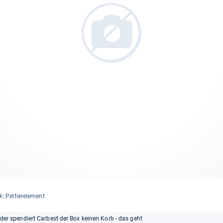
: Pel­tie­r­ele­ment
leider spendiert Carbest der Box keinen Korb - das geht