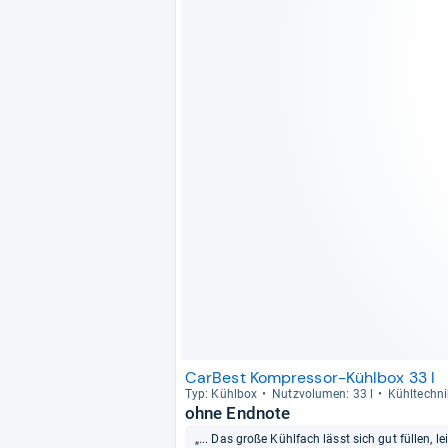
CarBest Kompressor-Kühlbox 33 l
Typ: Kühl­box
Nutz­vo­lu­men: 33 l
Kühl­tech­nik
ohne Endnote
„... Das große Kühlfach lässt sich gut füllen, 