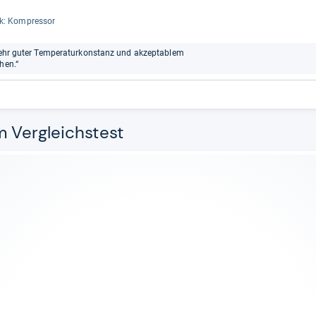
ik: Kom­pres­sor
t sehr guter Temperaturkonstanz und akzeptablem
hen.“
m Vergleichstest