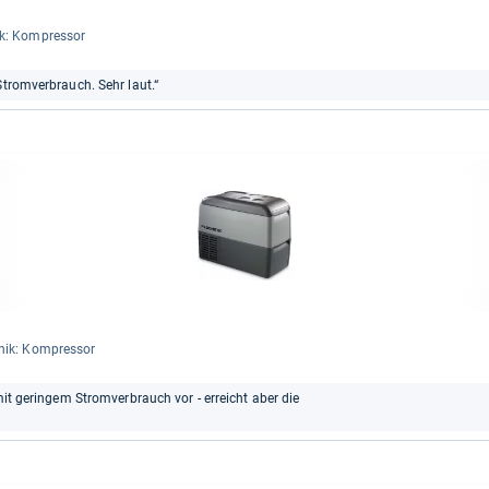
ik: Kom­pres­sor
Stromverbrauch. Sehr laut.“
­nik: Kom­pres­sor
mit geringem Stromverbrauch vor - erreicht aber die