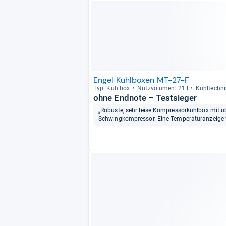
Engel Kühlboxen MT-27-F
Typ: Kühl­box
Nutz­vo­lu­men: 21 l
Kühl­tech­n
ohne Endnote – Testsieger
„Robuste, sehr leise Kompressorkühlbox mit 
Schwingkompressor. Eine Temperaturanzeige feh