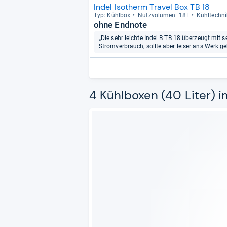
Indel Isotherm Travel Box TB 18
Typ: Kühl­box
Nutz­vo­lu­men: 18 l
Kühl­tech­n
ohne Endnote
„Die sehr leichte Indel B TB 18 überzeugt mi
Stromverbrauch, sollte aber leiser ans Werk ge
4 Kühlboxen (40 Liter) i