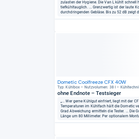
zulasten der Hygiene. Die Van L kühlt schnell 
tiefkühltauglich. ... Grenzwertig ist der lau
durchdringenden Gebläse. Bis zu 52 dB zeigt d
Dometic Coolfreeze CFX 40W
Typ: Kühl­box
Nutz­vo­lu­men: 38 l
Kühl­tech­n
ohne Endnote – Testsieger
„... Wer gerne Kühlgut einfriert, liegt mit der C
Temperaturen im Kühlfach hält die Dometic ve
Grad Abweichung ermitteln die Tester. ... Die G
Länge um 80 Millimeter. Per optionalem Montag