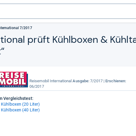
nternational 7/2017
a­tio­nal prüft Kühl­bo­xen & Kühl­
t“
Reisemobil International
Ausgabe:
7/2017
Erschienen:
06/2017
m Vergleichstest:
 Kühlboxen (20 Liter)
 Kühlboxen (40 Liter)