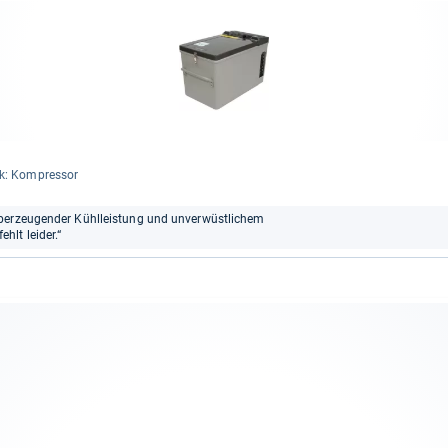
ik: Kom­pres­sor
überzeugender Kühlleistung und unverwüstlichem
lt leider.“