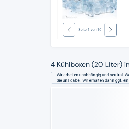
Seite
1
von
10
zurück
weiter
4 Kühlboxen (20 Liter) i
Wir arbeiten unabhängig und neutral. We
Sie uns dabei. Wir erhalten dann ggf. e