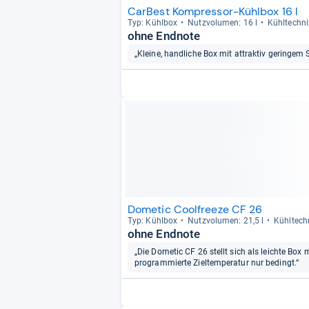
CarBest Kompressor-Kühlbox 16 l
Typ: Kühl­box
Nutz­vo­lu­men: 16 l
Kühl­tech­n
ohne Endnote
„Kleine, handliche Box mit attraktiv geringem 
Dometic Coolfreeze CF 26
Typ: Kühl­box
Nutz­vo­lu­men: 21,5 l
Kühl­tech
ohne Endnote
„Die Dometic CF 26 stellt sich als leichte Box 
programmierte Zieltemperatur nur bedingt.“