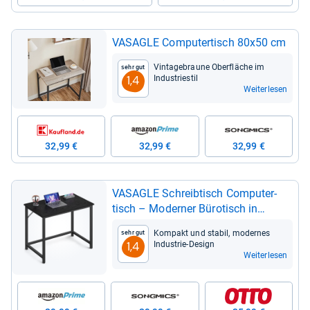
VASA­GLE Com­pu­ter­tisch 80x50 cm
Vin­ta­ge­braune Ober­flä­che im
Sehr gut
Indus­trie­stil
1,4
Weiterlesen
32,99 €
32,99 €
32,99 €
VASA­GLE Schreib­tisch Com­pu­ter­
tisch – Moder­ner Büro­tisch in
Schwarz, 80-​160 cm
Kom­pakt und sta­bil, moder­nes
Sehr gut
Indus­trie-​Design
1,4
Weiterlesen