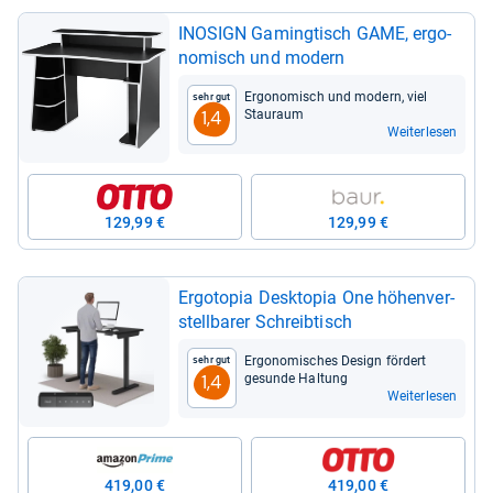
INO­SIGN Gaming­tisch GAME, ergo­
no­misch und modern
Ergo­no­misch und modern, viel
Sehr gut
Stau­raum
1,4
Weiterlesen
129,99 €
129,99 €
Ergo­to­pia Deskto­pia One höhen­ver­
stell­ba­rer Schreib­tisch
Ergo­no­mi­sches Design för­dert
Sehr gut
gesunde Hal­tung
1,4
Weiterlesen
419,00 €
419,00 €