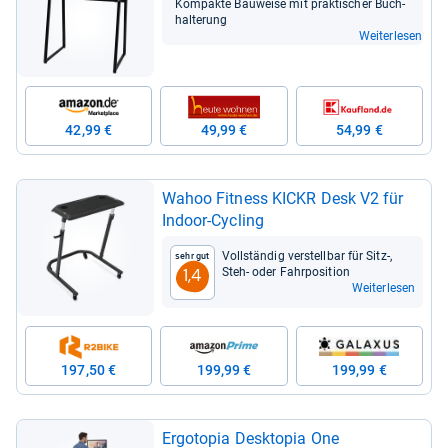
Kom­pakte Bau­weise mit prak­ti­scher Buch­
hal­te­rung
Weiterlesen
42,99 €
49,99 €
54,99 €
Wahoo Fit­ness KICKR Desk V2 für
Indoor-​Cycling
Voll­stän­dig ver­stell­bar für Sitz-​,
Sehr gut
Steh-​ oder Fahr­po­si­tion
1,4
Weiterlesen
197,50 €
199,99 €
199,99 €
Ergo­to­pia Deskto­pia One