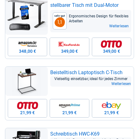
stell­ba­rer Tisch mit Dual-​Motor
Ergo­no­mi­sches Design für fle­xibles
Sehr gut
Arbei­ten
1,1
Weiterlesen
348,00 €
349,00 €
349,00 €
Bei­stell­tisch Lapt­op­tisch C-​Tisch
Viel­sei­tig ein­setz­bar, ideal für jedes Zim­mer
Weiterlesen
21,99 €
21,99 €
21,99 €
Schreib­tisch HWC-​K69