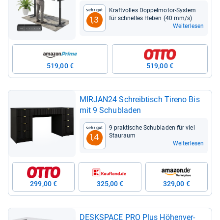
tisch 180 x 80 cm
Kraft­vol­les Dop­pel­mo­tor-​Sys­tem
Sehr gut
für schnel­les Heben (40 mm/s)
1,3
Weiterlesen
519,00 €
519,00 €
MIR­JAN24 Schreib­tisch Tireno Bis
mit 9 Schub­la­den
9 prak­ti­sche Schub­la­den für viel
Sehr gut
Stau­raum
1,4
Weiterlesen
299,00 €
325,00 €
329,00 €
DESKSPACE PRO Plus Höhen­ver­