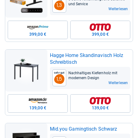
und Ser­vice
1,3
Weiterlesen
399,00 €
399,00 €
Hagge Home Skan­di­na­visch Holz
Schreib­tisch
Nach­hal­ti­ges Kie­fern­holz mit
Sehr gut
moder­nem Design
1,5
Weiterlesen
139,00 €
139,00 €
Mid.you Gaming­tisch Schwarz