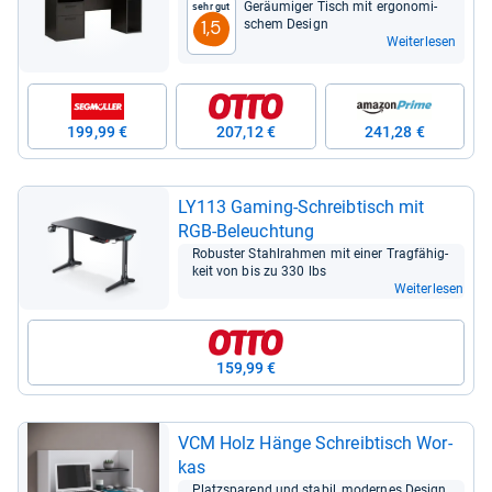
Geräu­mi­ger Tisch mit ergo­no­mi­
Sehr gut
schem Design
1,5
Weiterlesen
199,99 €
207,12 €
241,28 €
LY113 Gaming-​Schreib­tisch mit
RGB-​Beleuch­tung
Robus­ter Stahl­rah­men mit einer Trag­fä­hig­
keit von bis zu 330 lbs
Weiterlesen
159,99 €
VCM Holz Hänge Schreib­tisch Wor­
kas
Platz­spa­rend und sta­bil, moder­nes Design