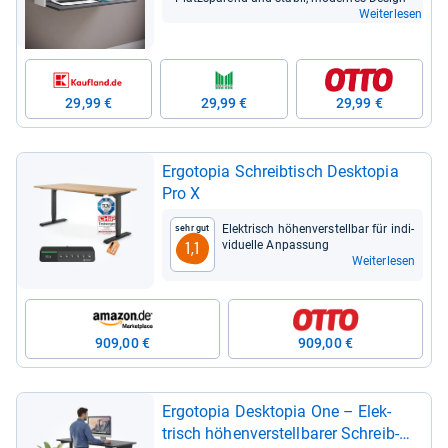
Weiterlesen
29,99 €
29,99 €
29,99 €
Ergo­to­pia Schreib­tisch Deskto­pia
Pro X
Elek­trisch höhen­ver­stell­bar für indi­
Sehr gut
vi­du­elle Anpas­sung
1,1
Weiterlesen
909,00 €
909,00 €
Ergo­to­pia Deskto­pia One – Elek­
trisch höhen­ver­stell­ba­rer Schreib­