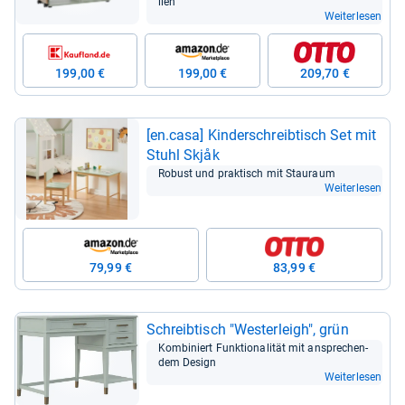
lien
Weiterlesen
199,00 €
199,00 €
209,70 €
[en.casa] Kin­der­schreib­tisch Set mit
Stuhl Skjåk
Robust und prak­tisch mit Stau­raum
Weiterlesen
79,99 €
83,99 €
Schreib­tisch "Wes­ter­leigh", grün
Kom­bi­niert Funk­tio­na­li­tät mit anspre­chen­
dem Design
Weiterlesen