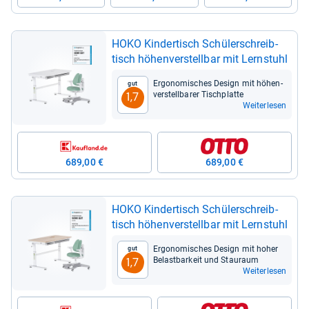
HOKO Kin­der­tisch Schü­ler­schreib­
tisch höhen­ver­stell­bar mit Lern­stuhl
Ergo­no­mi­sches Design mit höhen­
Gut
ver­stell­ba­rer Tisch­platte
1,7
Weiterlesen
689,00 €
689,00 €
HOKO Kin­der­tisch Schü­ler­schreib­
tisch höhen­ver­stell­bar mit Lern­stuhl
Ergo­no­mi­sches Design mit hoher
Gut
Belast­bar­keit und Stau­raum
1,7
Weiterlesen