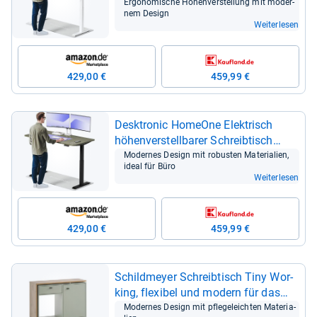
mit Touch­s­creen
Ergo­no­mi­sche Höhen­ver­stel­lung mit moder­
nem Design
Weiterlesen
429,00 €
459,99 €
Desktro­nic HomeOne Elek­trisch
höhen­ver­stell­ba­rer Schreib­tisch
160x80cm Schwarz/Grün mit
Moder­nes Design mit robus­ten Mate­ria­lien,
ideal für Büro
Memory-​Funk­tion
Weiterlesen
429,00 €
459,99 €
Schild­meyer Schreib­tisch Tiny Wor­
king, fle­xi­bel und modern für das
Home Office
Moder­nes Design mit pfle­ge­leich­ten Mate­ria­