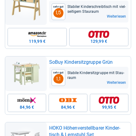
grün/natur
Sta­bi­ler Kin­der­schreib­tisch mit viel­
Sehr gut
sei­ti­gem Stau­raum
1,5
Weiterlesen
119,99 €
129,99 €
SoBuy Kin­der­sitz­gruppe Grün
Sta­bile Kin­der­sitz­gruppe mit Stau­
Sehr gut
raum
1,1
Weiterlesen
84,96 €
84,96 €
99,95 €
HOKO Höhen­ver­stell­ba­rer Kin­der­
tisch & Lern­stuhl Set