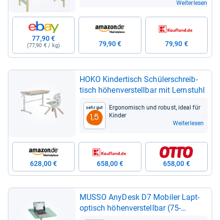
Weiterlesen
77,90 €
79,90 €
79,90 €
(77,90 € / kg)
HOKO Kin­der­tisch Schü­ler­schreib­
tisch höhen­ver­stell­bar mit Lern­stuhl
Ergo­no­misch und robust, ideal für
Sehr gut
Kin­der
1,5
Weiterlesen
628,00 €
658,00 €
658,00 €
MUSSO Any­Desk D7 Mobi­ler Lapt­
op­tisch höhen­ver­stell­bar (75-​
108cm)