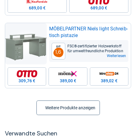
689,00 €
689,00 €
MÖBEL­PART­NER Niels light Schreib­
tisch pista­zie
FSC®-​zer­ti­fi­zier­ter Holz­werk­stoff
Gut
für umwelt­freund­li­che Pro­duk­tion
1,6
Weiterlesen
309,76 €
389,00 €
389,02 €
Weitere Produkte anzeigen
Ver­wandte Suchen