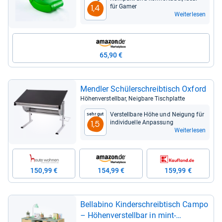
Luigi)
für Gamer
1,4
Weiterlesen
65,90 €
Mend­ler Schü­ler­schreib­tisch Oxford
Höhen­ver­stell­bar, Neig­bare Tisch­platte
Ver­stell­bare Höhe und Nei­gung für
Sehr gut
indi­vi­du­elle Anpas­sung
1,5
Weiterlesen
150,99 €
154,99 €
159,99 €
Bel­la­bino Kin­der­schreib­tisch Campo
– Höhen­ver­stell­bar in mint­