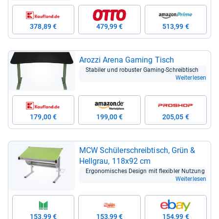
378,89 €
479,99 €
513,99 €
Arozzi Arena Gaming Tisch
Sta­bi­ler und robus­ter Gaming-​Schreib­tisch
Weiterlesen
179,00 €
199,00 €
205,05 €
MCW Schü­ler­schreib­tisch, Grün &
Hell­grau, 118x92 cm
Ergo­no­mi­sches Design mit fle­xibler Nut­zung
Weiterlesen
153,99 €
153,99 €
154,99 €