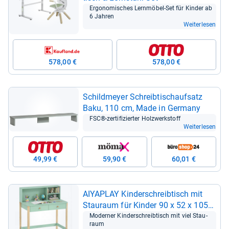
Ergo­no­mi­sches Lern­mö­bel-​Set für Kin­der ab
6 Jah­ren
Weiterlesen
578,00 €
578,00 €
Schild­meyer Schreib­tischauf­satz
Baku, 110 cm, Made in Ger­many
FSC®-​zer­ti­fi­zier­ter Holz­werk­stoff
Weiterlesen
49,99 €
59,90 €
60,01 €
AIYA­PLAY Kin­der­schreib­tisch mit
Stau­raum für Kin­der 90 x 52 x 105
cm
Moder­ner Kin­der­schreib­tisch mit viel Stau­
raum