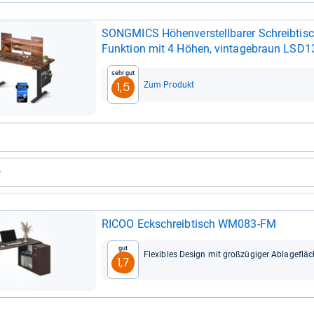
SONG­MICS Höhen­ver­stell­ba­rer Schreib­tisch
Funk­tion mit 4 Höhen, vin­ta­ge­braun LSD
Sehr gut
Zum Produkt
1,5
RICOO Eck­schreib­tisch WM083-​FM
Gut
Fle­xibles Design mit groß­zü­gi­ger Abla­ge­flä­
1,7