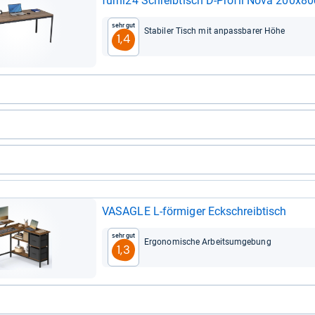
furni24 Schreib­tisch D-​Pro­fil Nova 200x8
Sehr gut
Sta­bi­ler Tisch mit anpass­ba­rer Höhe
1,4
VASA­GLE L-​för­mi­ger Eck­schreib­tisch
Sehr gut
Ergo­no­mi­sche Arbeit­sum­ge­bung
1,3