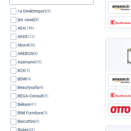
1a Direktimport
(5)
[en.casa]
(8)
AEA
(186)
AKKE
(12)
Akord
(36)
AREBOS
(4)
Assmann
(53)
B2X
(3)
BDW
(4)
Beautysofa
(4)
BEGA-Consult
(5)
Beliani
(41)
BIM Furniture
(3)
Biscottini
(3)
Bisley
(22)