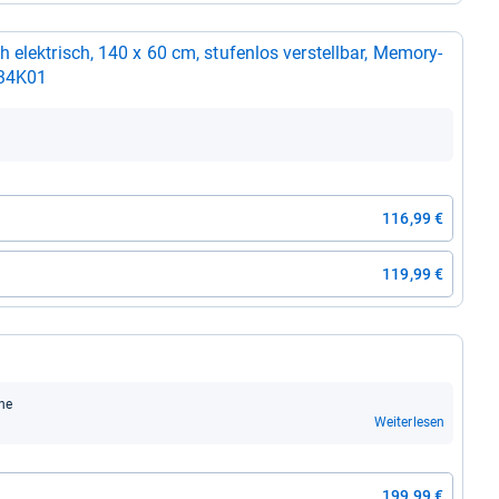
 elek­trisch, 140 x 60 cm, stu­fen­los ver­stell­bar, Memory-​
134K01
116,99 €
119,99 €
che
Weiterlesen
199,99 €