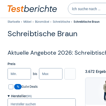
Geben
Sie
Startseite
Möbel
Büromöbel
Schreibtische
Schreibtische Braun
mindestens
Schreib­ti­sche Braun
drei
Zeichen
ein.
Vorschläge
Aktu­elle Ange­bote 2026: Schreib­ti­sc
erscheinen
automatisch
und
Preis
lassen
Min.
Max.
3.672 Ergeb
bis
sich
Nach Preis filtern
mit
den
%
Gute Deals
Pfeiltasten
auswählen.
Hersteller
(99)
Hersteller
suchen