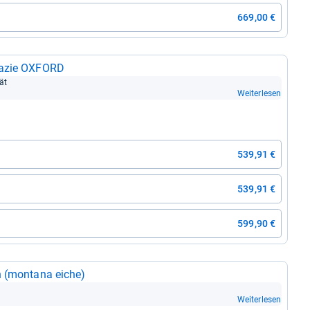
669,00 €
Aka­zie OXFORD
tät
Weiterlesen
539,91 €
539,91 €
599,90 €
n (mon­tana eiche)
Weiterlesen