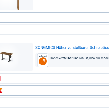
SONG­MICS Höhen­ver­stell­ba­rer Schreib­tisc
Sehr gut
Höhen­ver­stell­bar und robust, ideal für moder
1,5