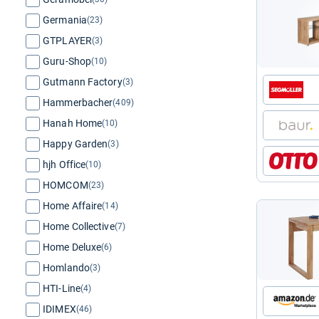
Germania
(23)
GTPLAYER
(3)
Guru-Shop
(10)
Gutmann Factory
(3)
Hammerbacher
(409)
Hanah Home
(10)
Happy Garden
(3)
hjh Office
(10)
HOMCOM
(23)
Home Affaire
(14)
Home Collective
(7)
Home Deluxe
(6)
Homlando
(3)
HTI-Line
(4)
IDIMEX
(46)