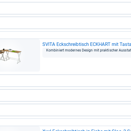
SVITA Eck­schreib­tisch ECK­HART mit Tasta­
Kom­bi­niert moder­nes Design mit prak­ti­scher Aus­sta