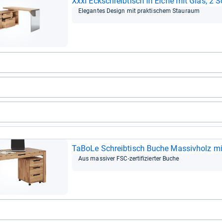
Xxxl Eck­schreib­tisch in Eiche mit Glas, 2 S
Ele­gan­tes Design mit prak­ti­schem Stau­raum
TaBoLe Schreib­tisch Buche Mas­siv­holz mit 
Aus mas­si­ver FSC-​zer­ti­fi­zier­ter Buche