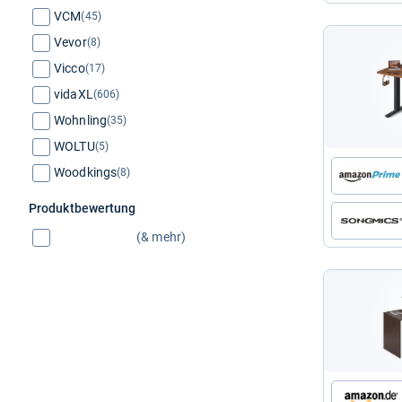
VCM
(45)
Vevor
(8)
Vicco
(17)
vidaXL
(606)
Wohnling
(35)
WOLTU
(5)
Woodkings
(8)
Produktbewertung
(& mehr)