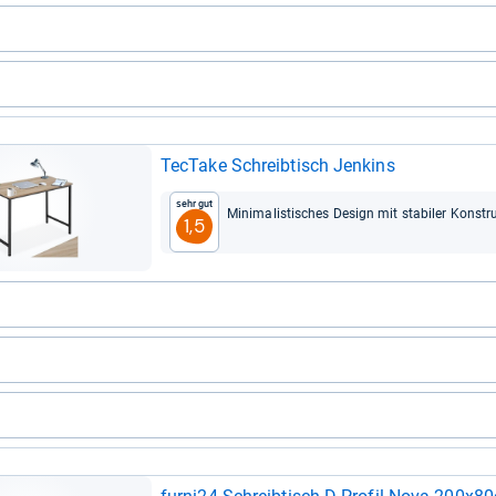
Tec­Take Schreib­tisch Jen­kins
Sehr gut
Mini­ma­lis­ti­sches Design mit sta­bi­ler Kon­str
1,5