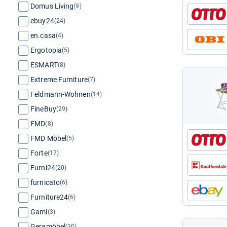
Domus Living
(9)
ebuy24
(24)
en.casa
(4)
Ergotopia
(5)
ESMART
(8)
Extreme Furniture
(7)
Feldmann-Wohnen
(14)
FineBuy
(29)
FMD
(8)
FMD Möbel
(5)
Forte
(17)
Furni24
(20)
furnicato
(6)
Furniture24
(6)
Gami
(3)
Geramöbel
(30)