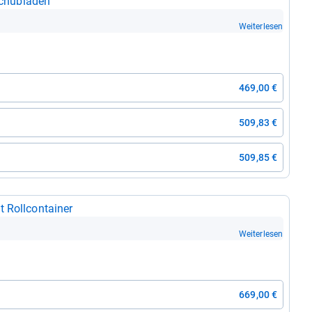
chub­la­den
Weiterlesen
469,00 €
509,83 €
509,85 €
Roll­con­tai­ner
Weiterlesen
669,00 €