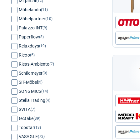
Mirjan24
(12)
Möbelando
(11)
Möbelpartner
(10)
Palazzo INT
(9)
Paperflow
(8)
Relaxdays
(19)
Ricoo
(5)
Riess-Ambiente
(7)
Schildmeyer
(9)
SIT-Möbel
(5)
SONGMICS
(14)
Stella Trading
(4)
SVITA
(7)
tectake
(39)
Topstar
(13)
VASAGLE
(72)