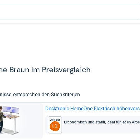
he Braun im Preis­ver­gleich
­nisse
ent­spre­chen den Such­kri­te­rien
Desktro­nic HomeOne Elek­trisch höhen­ver­
Sehr gut
Ergo­no­misch und sta­bil, ideal für jeden Arbei
1,2