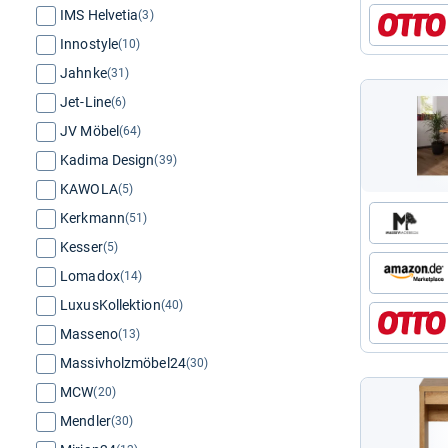
IMS Helvetia
(3)
Innostyle
(10)
Jahnke
(31)
Jet-Line
(6)
JV Möbel
(64)
Kadima Design
(39)
KAWOLA
(5)
Kerkmann
(51)
Kesser
(5)
Lomadox
(14)
LuxusKollektion
(40)
Masseno
(13)
Massivholzmöbel24
(30)
MCW
(20)
Mendler
(30)