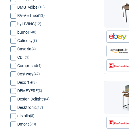
BMG Möbel
(10)
BV-Vertrieb
(13)
byLIVING
(12)
bümö
(148)
Calicosy
(3)
Casaria
(4)
CDF
(3)
Composad
(4)
Costway
(47)
Decortie
(3)
DEMEYERE
(3)
Design Delights
(4)
Desktronic
(17)
di volio
(8)
Dmora
(73)