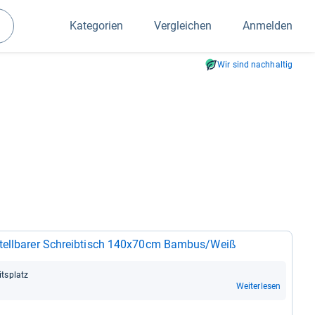
Kategorien
Vergleichen
Anmelden
Suchen
Wir sind nachhaltig
stell­ba­rer Schreib­tisch 140x70cm Bam­bus/Weiß
ts­platz
Weiterlesen