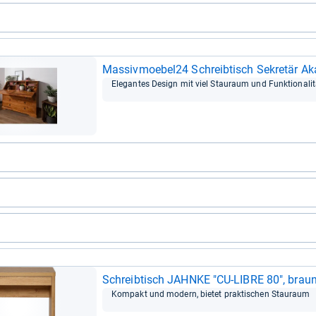
Mas­siv­mo­ebel24 Schreib­tisch Sekre­tär 
Ele­gan­tes Design mit viel Stau­raum und Funk­tio­na­li­
Schreib­tisch JAHNKE "CU-​LIBRE 80", brau
Kom­pakt und modern, bie­tet prak­ti­schen Stau­raum