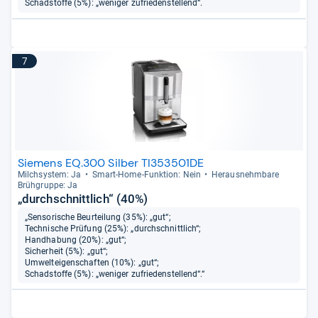
Schadstoffe (5%): „weniger zufriedenstellend“.
7
Siemens EQ.300 Silber TI353501DE
Milch­sys­tem: Ja
Smart-​Home-​Funk­tion: Nein
Her­aus­nehm­bare
Brüh­gruppe: Ja
„durchschnittlich“ (40%)
„Sensorische Beurteilung (35%): „gut“;
Technische Prüfung (25%): „durchschnittlich“;
Handhabung (20%): „gut“;
Sicherheit (5%): „gut“;
Umwelteigenschaften (10%): „gut“;
Schadstoffe (5%): „weniger zufriedenstellend“.“