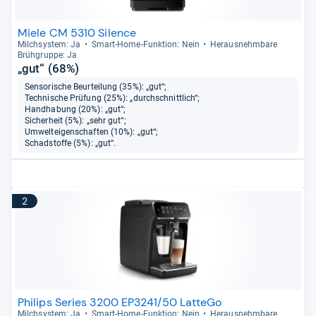
Miele CM 5310 Silence
Milch­sys­tem: Ja
Smart-​Home-​Funk­tion: Nein
Her­aus­nehm­bare
Brüh­gruppe: Ja
„gut“ (68%)
Sensorische Beurteilung (35%): „gut“;
Technische Prüfung (25%): „durchschnittlich“;
Handhabung (20%): „gut“;
Sicherheit (5%): „sehr gut“;
Umwelteigenschaften (10%): „gut“;
Schadstoffe (5%): „gut“.
2
Philips Series 3200 EP3241/50 LatteGo
Milch­sys­tem: Ja
Smart-​Home-​Funk­tion: Nein
Her­aus­nehm­bare