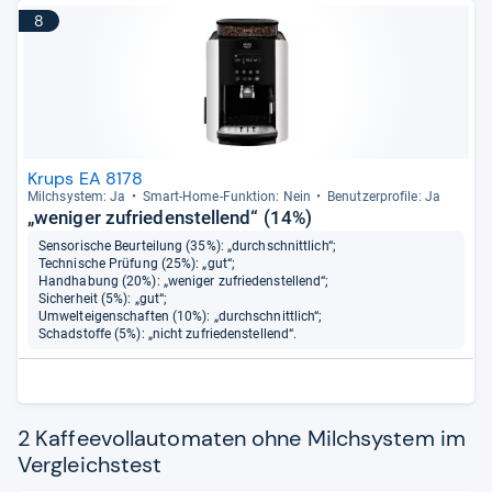
8
Krups EA 8178
Milch­sys­tem: Ja
Smart-​Home-​Funk­tion: Nein
Benut­zer­pro­file: Ja
„weniger zufriedenstellend“ (14%)
Sensorische Beurteilung (35%): „durchschnittlich“;
Technische Prüfung (25%): „gut“;
Handhabung (20%): „weniger zufriedenstellend“;
Sicherheit (5%): „gut“;
Umwelteigenschaften (10%): „durchschnittlich“;
Schadstoffe (5%): „nicht zufriedenstellend“.
2 Kaffeevollautomaten ohne Milchsystem im
Vergleichstest