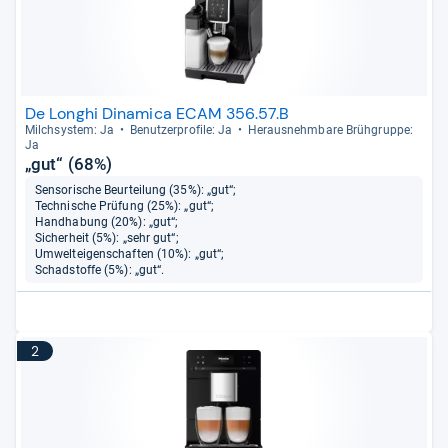
De Longhi Dinamica ECAM 356.57.B
Milch­sys­tem: Ja
Benut­zer­pro­file: Ja
Her­aus­nehm­bare Brüh­gruppe:
Ja
„gut“ (68%)
Sensorische Beurteilung (35%): „gut“;
Technische Prüfung (25%): „gut“;
Handhabung (20%): „gut“;
Sicherheit (5%): „sehr gut“;
Umwelteigenschaften (10%): „gut“;
Schadstoffe (5%): „gut“.
2