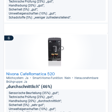
Technische Prüfung (25%): „gut“;
Handhabung (20%): „gut“;
Sicherheit (5%): „gut“;
Umwelteigenschaften (10%): „gut“;
Schadstoffe (5%): „weniger zufriedenstellend“.
6
Nivona CafeRomatica 520
Milch­sys­tem: Ja
Smart-​Home-​Funk­tion: Nein
Her­aus­nehm­bare
Brüh­gruppe: Ja
„durchschnittlich“ (46%)
Sensorische Beurteilung (35%): „gut“;
Technische Prüfung (25%): „gut“;
Handhabung (20%): „durchschnittlich“;
Sicherheit (5%): „sehr gut“;
Umwelteigenschaften (10%): „gut“;