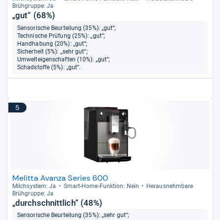
Brüh­gruppe: Ja
„gut“ (68%)
Sensorische Beurteilung (35%): „gut“;
Technische Prüfung (25%): „gut“;
Handhabung (20%): „gut“;
Sicherheit (5%): „sehr gut“;
Umwelteigenschaften (10%): „gut“;
Schadstoffe (5%): „gut“.
5
Melitta Avanza Series 600
Milch­sys­tem: Ja
Smart-​Home-​Funk­tion: Nein
Her­aus­nehm­bare
Brüh­gruppe: Ja
„durchschnittlich“ (48%)
Sensorische Beurteilung (35%): „sehr gut“;