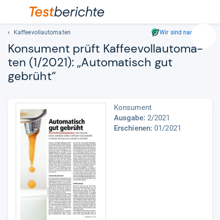
Kaffeevollautomaten
Wir sind nachhaltig
Suc
Kon­su­ment prüft Kaf­fee­voll­au­to­ma­
Geben
ten (1/2021): „Auto­ma­tisch gut
Sie
gebrüht“
mindest
drei
Zeichen
ein.
Konsument
Vorschl
Ausgabe:
2/2021
Erschienen:
01/2021
erschei
automat
und
lassen
sich
mit
den
Pfeiltas
auswähl