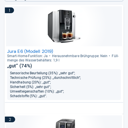
1
Jura E6 (Modell 2019)
Smart-​Home-​Funk­tion: Ja
Her­aus­nehm­bare Brüh­gruppe: Nein
Füll­
menge des Was­ser­be­häl­ters: 1,9 l
„gut“ (74%)
Sensorische Beurteilung (35%): „sehr gut“;
Technische Prüfung (25%): „durchschnittlich“;
Handhabung (20%): „gut“;
Sicherheit (5%): „sehr gut“;
Umwelteigenschaften (10%): „gut“;
Schadstoffe (5%): „gut“.
2