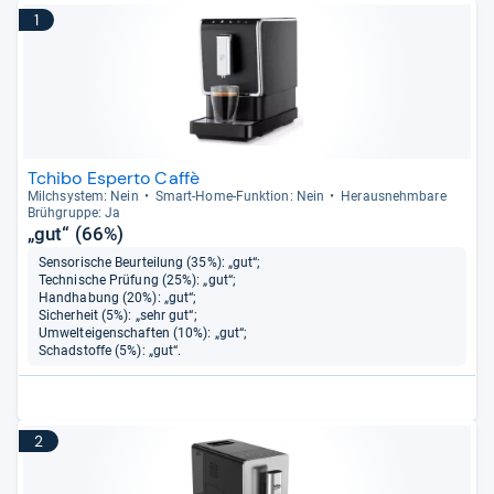
1
Tchibo Esperto Caffè
Milch­sys­tem: Nein
Smart-​Home-​Funk­tion: Nein
Her­aus­nehm­bare
Brüh­gruppe: Ja
„gut“ (66%)
Sensorische Beurteilung (35%): „gut“;
Technische Prüfung (25%): „gut“;
Handhabung (20%): „gut“;
Sicherheit (5%): „sehr gut“;
Umwelteigenschaften (10%): „gut“;
Schadstoffe (5%): „gut“.
2