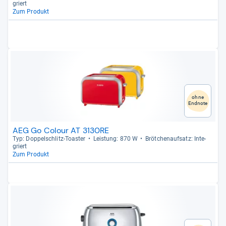
griert
Zum Produkt
ohne
Endnote
AEG Go Colour AT 3130RE
Typ: Dop­pel­schlitz-​Toas­ter
Leis­tung: 870 W
Bröt­chen­auf­satz: Inte­
griert
Zum Produkt