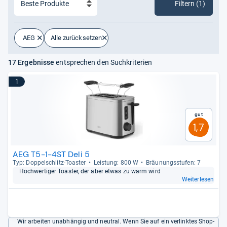
Filtern (1)
AEG
Alle zurücksetzen
17 Ergebnisse
entsprechen den Suchkriterien
1
Gut
1,7
AEG T5-1-4ST Deli 5
Typ: Dop­pel­schlitz-​Toas­ter
Leis­tung: 800 W
Bräu­nungs­stu­fen: 7
Hoch­wer­ti­ger Toas­ter, der aber etwas zu warm wird
Weiterlesen
Wir arbeiten unabhängig und neutral. Wenn Sie auf ein verlinktes Shop-