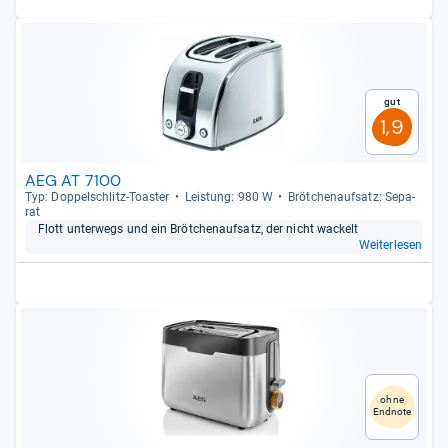
Gut
1,9
AEG AT 7100
Typ: Dop­pel­schlitz-​Toas­ter
Leis­tung: 980 W
Bröt­chen­auf­satz: Sepa­
rat
Flott unter­wegs und ein Bröt­chen­auf­satz, der nicht wackelt
Weiterlesen
ohne
Endnote