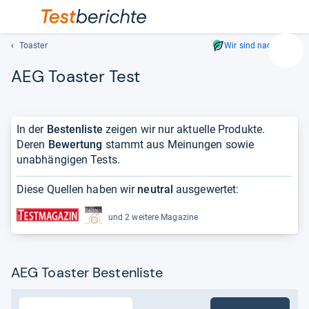
Toaster
Wir sind nachhaltig
Suc
AEG Toas­ter Test
Geben
Sie
mindest
drei
In der
Bestenliste
zeigen wir nur aktuelle Produkte.
Zeichen
Deren
Bewertung
stammt aus Meinungen sowie
ein.
unabhängigen Tests.
Vorschl
erschei
Diese Quellen haben wir
neutral
ausgewertet:
automat
und
und 2 weitere Magazine
lassen
sich
mit
AEG Toaster Bestenliste
den
Pfeiltas
auswähl