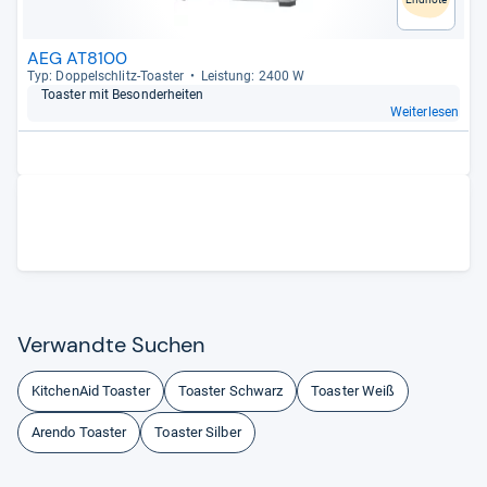
AEG AT8100
Typ: Dop­pel­schlitz-​Toas­ter
Leis­tung: 2400 W
Toas­ter mit Beson­der­hei­ten
Weiterlesen
Ver­wandte Suchen
KitchenAid Toaster
Toaster Schwarz
Toaster Weiß
Arendo Toaster
Toaster Silber