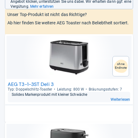
Angebot klicken, unterstützen Sie uns dabei. Wir erhalten dann ggf. eine
Vergütung.
Mehr erfahren
Unser Top-Produkt ist nicht das Richtige?
Ab hier finden Sie weitere AEG Toaster nach Beliebtheit sortiert.
ohne
Endnote
AEG T3-1-3ST Deli 3
Typ: Dop­pel­schlitz-​Toas­ter
Leis­tung: 800 W
Bräu­nungs­stu­fen: 7
Soli­des Mar­ken­pro­dukt mit klei­ner Schwä­che
Weiterlesen