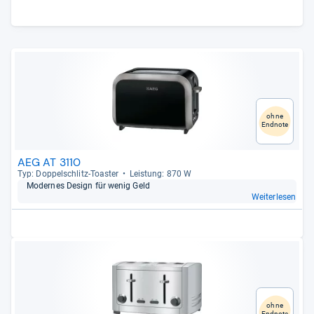
ohne
Endnote
AEG AT 3110
Typ: Dop­pel­schlitz-​Toas­ter
Leis­tung: 870 W
Moder­nes Design für wenig Geld
Weiterlesen
ohne
Endnote