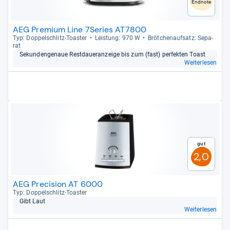
Endnote
AEG Premium Line 7Series AT7800
Typ: Dop­pel­schlitz-​Toas­ter
Leis­tung: 970 W
Bröt­chen­auf­satz: Sepa­
rat
Sekunden­ge­naue Rest­dau­er­an­zeige bis zum (fast) per­fek­ten Toast
Weiterlesen
Gut
2,0
AEG Precision AT 6000
Typ: Dop­pel­schlitz-​Toas­ter
Gibt Laut
Weiterlesen