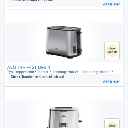
Weiterlesen
ohne
Endnote
AEG T4-1-4ST Deli 4
Typ: Dop­pel­schlitz-​Toas­ter
Leis­tung: 980 W
Bräu­nungs­stu­fen: 7
Die­ser Toas­ter heizt ordent­lich auf
Weiterlesen
ohne