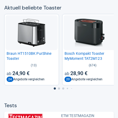
Aktu­ell beliebte Toas­ter
Braun HT1510BK PurS­hine
Bosch Kom­pakt Toas­ter
Toas­ter
MyMo­ment TAT2M123
(13)
(674)
24,90 €
28,90 €
24
20
Angebote vergleichen
Angebote vergleichen
Tests
ETM TESTMAGAZIN