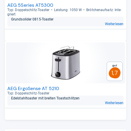
AEG 5Series AT5300
Typ: Dop­pel­schlitz-​Toas­ter
Leis­tung: 1050 W
Bröt­chen­auf­satz: Inte­
griert
Grund­so­li­der 0815-​Toas­ter
Weiterlesen
Gut
1,7
AEG ErgoSense AT 5210
Typ: Dop­pel­schlitz-​Toas­ter
Edel­stahl­toas­ter mit brei­ten Toast­schlit­zen
Weiterlesen