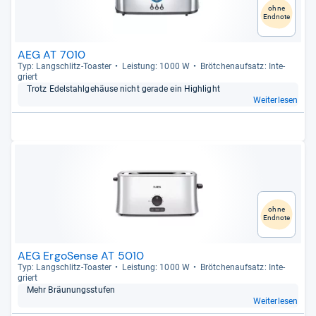
ohne
Endnote
AEG AT 7010
Typ: Lang­schlitz-​Toas­ter
Leis­tung: 1000 W
Bröt­chen­auf­satz: Inte­
griert
Trotz Edel­stahl­ge­häuse nicht gerade ein High­light
Weiterlesen
ohne
Endnote
AEG ErgoSense AT 5010
Typ: Lang­schlitz-​Toas­ter
Leis­tung: 1000 W
Bröt­chen­auf­satz: Inte­
griert
Mehr Bräu­nungs­stu­fen
Weiterlesen