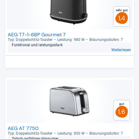
Sehr gut
1,4
AEG T7-1-6BP Gourmet 7
Typ: Dop­pel­schlitz-​Toas­ter
Leis­tung: 980 W
Bräu­nungs­stu­fen: 7
Funk­tio­nal und leis­tungs­stark
Weiterlesen
Gut
1,6
AEG AT 7750
Typ: Dop­pel­schlitz-​Toas­ter
Leis­tung: 850 W
Bräu­nungs­stu­fen: 7
Tatsch-​anfäl­li­ger Hin­gu­cker