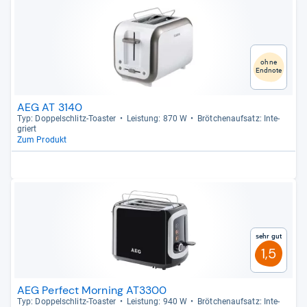
ohne
Endnote
AEG AT 3140
Typ: Dop­pel­schlitz-​Toas­ter
Leis­tung: 870 W
Bröt­chen­auf­satz: Inte­
griert
Zum Produkt
Sehr gut
1,5
AEG Perfect Morning AT3300
Typ: Dop­pel­schlitz-​Toas­ter
Leis­tung: 940 W
Bröt­chen­auf­satz: Inte­