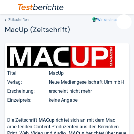
Zeitschriften
Wir sind nachhaltig
Suc
MacUp
(Zeitschrift)
Geben
Sie
mindest
drei
Zeichen
ein.
Vorschl
Titel:
MacUp
erschei
Verlag:
Neue Mediengesellschaft Ulm mbH
automat
Erscheinung:
erscheint nicht mehr
und
lassen
Einzelpreis:
keine Angabe
sich
mit
den
Die Zeitschrift
MACup
richtet sich an mit dem Mac
Pfeiltas
arbeitenden Content-Produzenten aus den Bereichen
auswähl
Print, Web, Video und Audio.
MACup
berichtet über neue