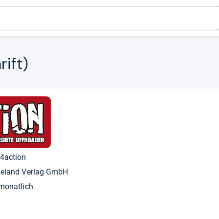
rift)
4action
eland Verlag GmbH
monatlich