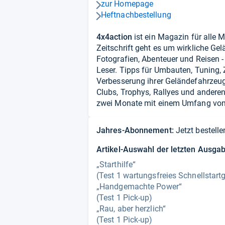
zur Homepage
pfeil_navi_rechts
Heftnachbestellung
pfeil_navi_rechts
4x4action
ist ein Magazin für alle M
Zeitschrift geht es um wirkliche G
Fotografien, Abenteuer und Reisen 
Leser. Tipps für Umbauten, Tuning,
Verbesserung ihrer Geländefahrzeu
Clubs, Trophys, Rallyes und andere
zwei Monate mit einem Umfang von 
Jahres-Abonnement:
Jetzt bestelle
Artikel-Auswahl der letzten Ausga
„Starthilfe“
(Test 1 wartungsfreies Schnellstartg
„Handgemachte Power“
(Test 1 Pick-up)
„Rau, aber herzlich“
(Test 1 Pick-up)