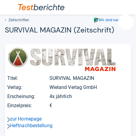
Zeitschriften
Wir sind nachhaltig
Suc
SURVIVAL MAGAZIN
(Zeitschrift)
Geben
Sie
mindest
drei
Zeichen
ein.
Vorschl
Titel:
SURVIVAL MAGAZIN
erschei
automat
Verlag:
Wieland Verlag GmbH
und
Erscheinung:
4x jährlich
lassen
Einzelpreis:
€
sich
mit
zur Homepage
den
pfeil_navi_rechts
Heftnachbestellung
Pfeiltas
pfeil_navi_rechts
auswähl