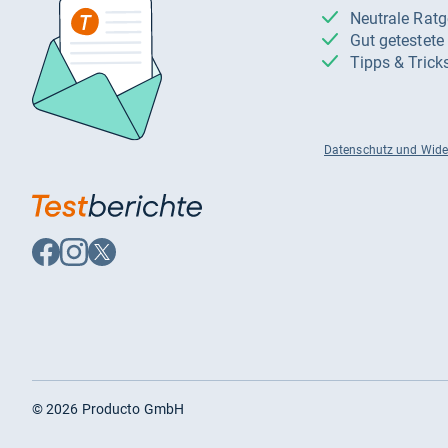
Neutrale Rat
Gut getestet
Tipps & Trick
Datenschutz und Wide
Auf
Auf
Auf
Facebook
Instagram
X
folgen
folgen
folgen
©
2026
Producto GmbH