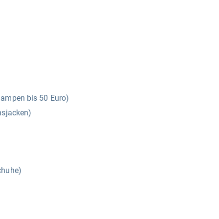
lampen bis 50 Euro)
nsjacken)
chuhe)