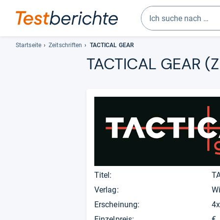
Geben
Sie
Startseite
Zeitschriften
TACTICAL GEAR
mindestens
TACTICAL GEAR
(Z
drei
Zeichen
ein.
Vorschläge
erscheinen
automatisch
und
lassen
sich
mit
Titel:
T
den
Pfeiltasten
Verlag:
Wi
auswählen.
Erscheinung:
4x
Einzelpreis:
€