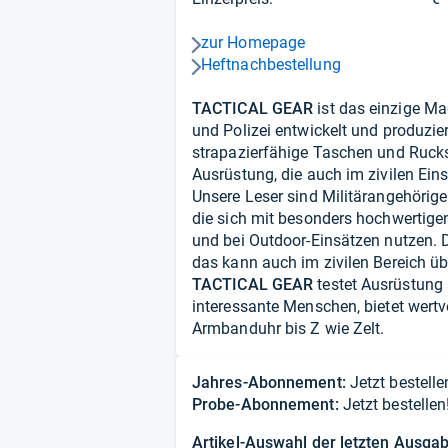
zur Homepage
pfeil_navi_rechts
Heftnachbestellung
pfeil_navi_rechts
TACTICAL GEAR
ist das einzige Mag
und Polizei entwickelt und produzie
strapazierfähige Taschen und Rucks
Ausrüstung, die auch im zivilen Ein
Unsere Leser sind Militärangehörig
die sich mit besonders hochwertigen
und bei Outdoor-Einsätzen nutzen. D
das kann auch im zivilen Bereich ü
TACTICAL GEAR
testet Ausrüstung 
interessante Menschen, bietet wertv
Armbanduhr bis Z wie Zelt.
Jahres-Abonnement:
Jetzt bestelle
Probe-Abonnement:
Jetzt bestellen
Artikel-Auswahl der letzten Ausga